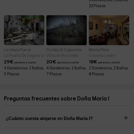
8 Dormitorios, 3 Baños,
23 Plazas
La Vieja Parra
Cortijo El Capricho
Maria Pilar
La Puerta De Segura (Jaén)
Villacarrillo (Jaén)
Cazorla (Jaén)
29
€
20
€
18
€
persona y noche
persona y noche
persona y noche
4 Dormitorios, 2 Baños,
4 Dormitorios, 2 Baños,
2 Dormitorios, 2 Baños,
9 Plazas
7 Plazas
8 Plazas
Preguntas frecuentes sobre Doña María I
¿Cuánto cuesta alojarse en Doña María I?