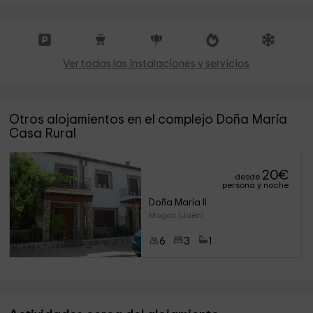
Ver todas las instalaciones y servicios
Otros alojamientos en el complejo Doña María
Casa Rural
20
€
desde
persona y noche
Doña María II
Mogon (Jaén)
6
3
1