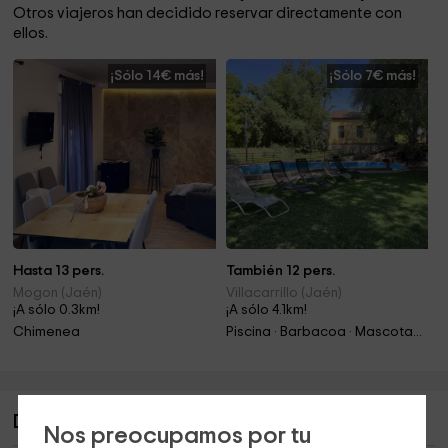
Otros viajeros han decidido reservar directamente con
ellos.
¡Sólo 14€ más!
¡Sólo 7€ más!
Hasta 13 pers.
También 12 pers.
Mogon (Jaén)
Villacarrillo (Jaén)
¡A sólo 0.3km!
¡A sólo 4.1km!
Chimenea
Piscina · Barbacoa · Mascotas · Chimenea
Descripción de Doña María I
Nos preocupamos por tu