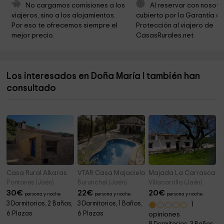
Ermita de los Desamparados
16,7 km
No cargamos comisiones a los 
Al reservar con nosotr
viajeros, sino a los alojamientos. 
cubierto por la Garantía de
Cementerio Municipal
17,2 km
Por eso te ofrecemos siempre el 
Protección al viajero de 
mejor precio.
CasasRurales.net
Museo
17,2 km
Cementerio Cazorla
17,3 km
Los interesados en Doña María I también han
La Iruela
17,4 km
consultado
Ayuntamiento De La Iruela
17,4 km
Casa Rural Alkaras
VTAR Casa Majacielos
Majada La Carrasca
Pontones (Jaén)
Burunchel (Jaén)
Villacarrillo (Jaén)
30
€
22
€
20
€
persona y noche
persona y noche
persona y noche
3 Dormitorios, 2 Baños,
3 Dormitorios, 1 Baños,
1
6 Plazas
6 Plazas
opiniones