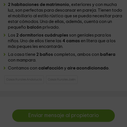
2 habitaciones de matrimonio
, exteriores y con mucha
luz, son perfectas para descansar en pareja. Tienen todo
el mobiliario al estilo rústico que se pueda necesitar para
estar cómodos. Una de ellas, además, cuenta con un
pequeño
balcón
privado.
Los
2 dormitorios cuádruples
son geniales para los
niños. Uno de ellos tiene las
4 camas
en litera que a los
más peques les encantarán.
La casa tiene
2 baños
completos, ambos con
bañera
con mampara.
Contamos con
calefacción
y
aire acondicionado
.
Casas Rurales Andalucía
Casas Rurales Jaén
Enviar mensaje al propietario