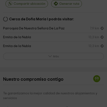
Compartir ubicación
Generar ruta
Cerca de Doña María I podrás visitar:
Parroquia De Nuestra Señora De La Paz
7,9 km
Ermita de la Nubla
13,3 km
Ermita de la Nubla
13,3 km
Museo Cinegetico
15,5 km
Más
Parroquia del Espíritu Santo
15,8 km
nogueros
15,8 km
Nuestro compromiso contigo
Ermita de San Julián
15,9 km
Rio Borosa
16,2 km
Te garantizamos la mejor calidad de nuestros alojamientos y
servicios
Ruta del Rio Borosa
16,6 km