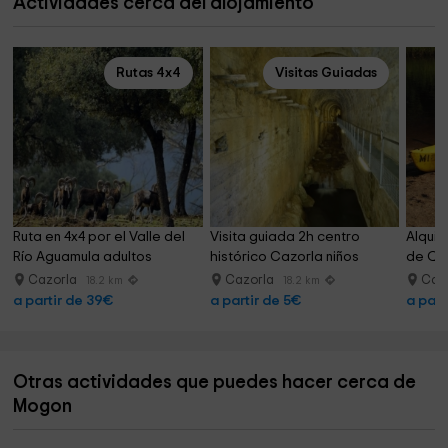
Actividades cerca del alojamiento
Rutas 4x4
Visitas Guiadas
Ruta en 4x4 por el Valle del 
Visita guiada 2h centro 
Alquil
Río Aguamula adultos
histórico Cazorla niños
de Qu
Cazorla
Cazorla
Caz
18.2 km
18.2 km
a partir de 39€
a partir de 5€
a part
Otras actividades que puedes hacer cerca de
Mogon