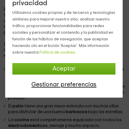
privacidad
En la aldea de
Mogón
, perteneciente al municipio de
Utilizamos cookies propias y de terceros y tecnologías
Villacarrillo, en
Jaén
, se encuentra nuestra casa rodeada
similares para mejorar nuestro sitio, analizar nuestro
de tranquilidad. En este punto confluyen los ríos
tráfico, proporcionar funcionalidades para redes
Guadalquivir y Aguascebas, siendo el entorno perfecto
para disfrutar de unos días de merecido descanso.
sociales y personalizar el contenido y la publicidad en
función de tus hábitos de navegación, que aceptas
La casa, de nueva construcción que cuenta con
haciendo clic en el botón 'Aceptar'. Más información
capacidad para
12 personas
y
4 habitaciones
, se
sobre nuestra
Política de cookies.
estructura en
2 pisos
de la siguiente manera:
Aceptar
Un amplio
salón-comedor
con
chimenea de leña
y varios
sofás desde los que disfrutar del calor que desprende.
También una
mesa grande
para la hora de las comidas y
Gestionar preferencias
televisión
de pantalla plana. Esta estancia tiene una gran
ventana exterior y además una salida al estupendo patio
privado.
El
patio
tiene una gran mesa redonda con muchas sillas
para disfrutar de una buena
barbacoa
bajo las estrellas.
La
cocina
está completamente equipada con todos los
electrodomésticos
, menaje y mucho espacio.