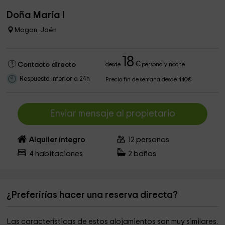
Doña María I
Mogon, Jaén
18
€
Contacto directo
desde
persona y noche
Respuesta inferior a 24h
Precio fin de semana desde 440€
Enviar mensaje al propietario
Alquiler íntegro
12
personas
4
habitaciones
2
baños
¿Preferirías hacer una reserva directa?
Las características de estos alojamientos son muy similares.