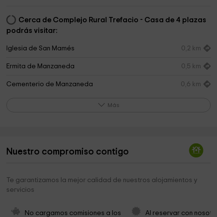
Cerca de Complejo Rural Trefacio - Casa de 4 plazas
podrás visitar:
Iglesia de San Mamés
0,2 km
Ermita de Manzaneda
0,5 km
Cementerio de Manzaneda
0,6 km
Ayuntamiento de Galende
2,3 km
Más
Ayuntamiento de Galende
2,3 km
Ayuntamiento De Galende
2,3 km
Nuestro compromiso contigo
Ermita San Antonio
2,5 km
Casa Del Lago Sanabria Park
3,3 km
Te garantizamos la mejor calidad de nuestros alojamientos y
servicios
Iglesia Nuestra Señora del Puente
4,2 km
Ayuntamiento de Trefacio
4,2 km
No cargamos comisiones a los 
Al reservar con nosotr