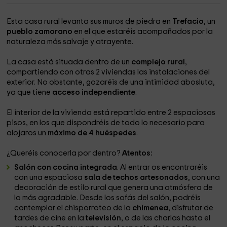
Esta casa rural levanta sus muros de piedra en
Trefacio
, un
pueblo zamorano
en el que estaréis acompañados por la
naturaleza más salvaje y atrayente.
La casa está situada dentro de un
complejo rural
,
compartiendo con otras 2 viviendas las instalaciones del
exterior. No obstante, gozaréis de una intimidad abosluta,
ya que tiene
acceso independiente
.
El interior de la vivienda está repartido entre 2 espaciosos
pisos, en los que dispondréis de todo lo necesario para
alojaros un
máximo de 4 huéspedes
.
¿Queréis conocerla por dentro?
Atentos:
Salón con cocina integrada
. Al entrar os encontraréis
con una espaciosa
sala de techos artesonados
, con una
decoración de estilo rural que genera una atmósfera de
lo más agradable. Desde los sofás del salón, podréis
contemplar el chisporroteo de la
chimenea
, disfrutar de
tardes de cine en la
televisión
, o de las charlas hasta el