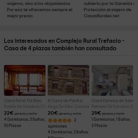
viajeros, sino a los alojamientos. 
cubierto por la Garantía de
Laguna De Los Peces
4,5 km
Por eso te ofrecemos siempre el 
Protección al viajero de 
mejor precio.
CasasRurales.net
Ermita de la Virgen de las Nieves
5,5 km
Iglesia Parroquial San Lorenzo
5,6 km
Los interesados en Complejo Rural Trefacio -
Diocesis Astorga Administración
6,2 km
Casa de 4 plazas también han consultado
Convento Iglesia Y Crucero De San Francisco
7,6 km
Casa Rural Tía Basi
A Casa de Piedra
Casa Devesa de Sanabr
Puebla De Sanabria (Zamora)
Muga De Alba (Zamora)
Remesal De Sanabria (Za
22
€
20
€
25
€
persona y noche
persona y noche
persona y noche
4 Dormitorios, 3 Baños,
1 Dormitorios, 1 Baños,
2
10 Plazas
2 Plazas
opiniones
4 Dormitorios, 3 Baños,