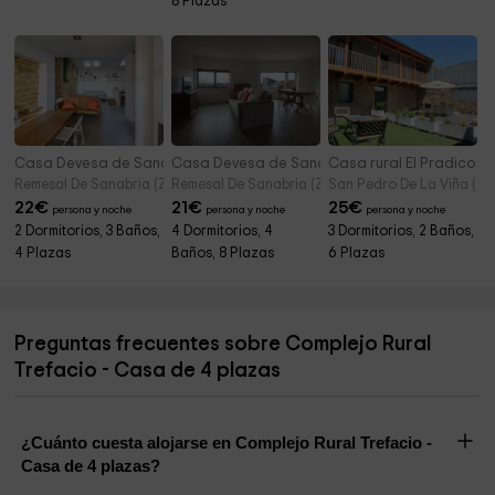
8 Plazas
Casa Devesa de Sanabria- Porto
Casa Devesa de Sanabria- Real Encuentro
Casa rural El Pradico
Remesal De Sanabria (Zamora)
Remesal De Sanabria (Zamora)
San Pedro De La Viña (Z
22
€
21
€
25
€
persona y noche
persona y noche
persona y noche
2 Dormitorios, 3 Baños,
4 Dormitorios, 4
3 Dormitorios, 2 Baños,
4 Plazas
Baños, 8 Plazas
6 Plazas
Preguntas frecuentes sobre Complejo Rural
Trefacio - Casa de 4 plazas
¿Cuánto cuesta alojarse en Complejo Rural Trefacio -
Casa de 4 plazas?