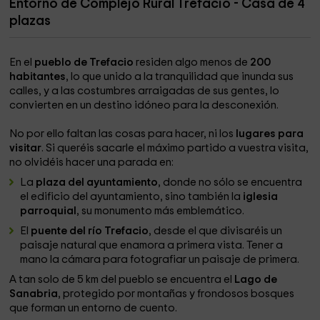
Entorno de Complejo Rural Trefacio - Casa de 4
plazas
En el
pueblo de Trefacio
residen algo menos de
200
habitantes
, lo que unido a la tranquilidad que inunda sus
calles, y a las costumbres arraigadas de sus gentes, lo
convierten en un destino idóneo para la desconexión.
No por ello faltan las cosas para hacer, ni los
lugares para
visitar
. Si queréis sacarle el máximo partido a vuestra visita,
no olvidéis hacer una parada en:
La
plaza del ayuntamiento
, donde no sólo se encuentra
el edificio del ayuntamiento, sino también la
iglesia
parroquial
, su monumento más emblemático.
El
puente del río Trefacio
, desde el que divisaréis un
paisaje natural que enamora a primera vista. Tener a
mano la cámara para fotografiar un paisaje de primera.
A tan solo de 5 km del pueblo se encuentra el
Lago de
Sanabria
, protegido por montañas y frondosos bosques
que forman un entorno de cuento.