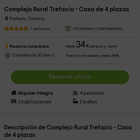
Complejo Rural Trefacio - Casa de 4 plazas
Trefacio, Zamora
1
opiniones
1 RESERVAS CONFIRMADAS
34
€
Reserva inmediata
desde
persona y noche
Cancelación 30 días
Precio fin de semana desde 280€
Reservar ahora
Alquiler íntegro
4
personas
2
habitaciones
2
baños
Descripción de Complejo Rural Trefacio - Casa
de 4 plazas