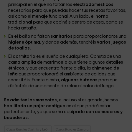
principal en el que no faltan los
electrodomésticos
necesarios para que puedas hacer tus recetas favoritas,
así como el
menaje
funcional. A un lado
, el horno
tradicional
para que cocinéis dentro de casa, como se
hacía antaño.
En el baño
no faltan
sanitarios
para proporcionaros una
higiene óptima,
y donde además, tendréis
varios juegos
de toallas.
El dormitorio
es el sueño de cualquiera. Consta de una
cama amplia de matrimonio
que tiene algunos
detalles
étnicos,
y que encuentra frente a ella, la
chimenea de
leña
que proporcionará el ambiente de calidez que
necesitáis. Frente a ésta
, algunas butacas
para que
disfrutéis de un momento de relax al calor del fuego.
Se admiten las mascotas,
e incluso si es grande, hemos
habilitado un pajar contiguo
en el que podrá estar
perfectamente, ya que se ha equipado
con comederos y
bebederos.
Casas Rurales Castilla y León
Casas Rurales Zamora