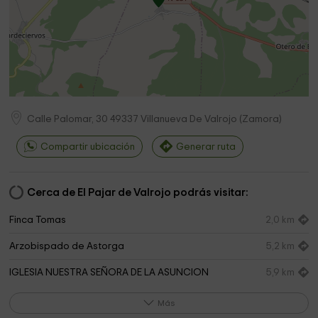
Calle Palomar, 30
49337
Villanueva De Valrojo
(
Zamora
)
Compartir ubicación
Generar ruta
Cerca de El Pajar de Valrojo podrás visitar:
Finca Tomas
2,0 km
Arzobispado de Astorga
5,2 km
IGLESIA NUESTRA SEÑORA DE LA ASUNCION
5,9 km
Caño Grande
6,2 km
Más