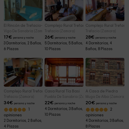
El Rincón de Trefacio- Casa Rural Nogalejas
Complejo Rural Trefacio - Casa de 10 plazas
Complejo Rural Trefacio
Vigo De Sanabria (Zamora)
Trefacio (Zamora)
Trefacio (Zamora)
17
€
26
€
28
€
persona y noche
persona y noche
persona y noche
3 Dormitorios, 2 Baños,
5 Dormitorios, 5 Baños,
4 Dormitorios, 4
6 Plazas
10 Plazas
Baños, 8 Plazas
Complejo Rural Trefacio - Casa de 4 plazas
Casa Rural Tía Basi
A Casa de Piedra
Trefacio (Zamora)
Puebla De Sanabria (Zamora)
Muga De Alba (Zamora)
34
€
22
€
20
€
persona y noche
persona y noche
persona y noche
4 Dormitorios, 3 Baños,
1
2
10 Plazas
opiniones
opiniones
2 Dormitorios, 2 Baños,
4 Dormitorios, 3 Baños,
4 Plazas
8 Plazas