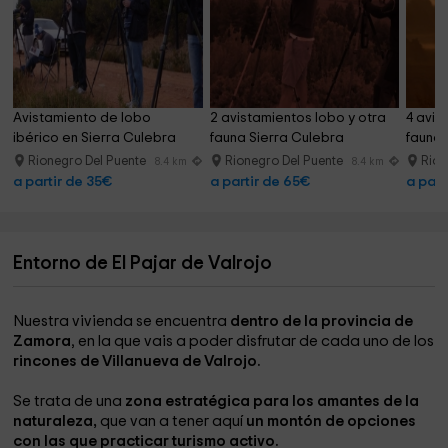
Avistamiento de lobo 
2 avistamientos lobo y otra 
4 avis
ibérico en Sierra Culebra
fauna Sierra Culebra
fauna 
Rionegro Del Puente
Rionegro Del Puente
Rion
8.4 km
8.4 km
a partir de 35€
a partir de 65€
a part
Entorno de El Pajar de Valrojo
Nuestra vivienda se encuentra
dentro de la provincia de
Zamora
, en la que vais a poder disfrutar de cada uno de los
rincones de Villanueva de Valrojo.
Se trata de una
zona estratégica para los amantes de la
naturaleza,
que van a tener aquí
un montón de opciones
con las que practicar turismo activo.