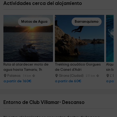
Actividades cerca del alojamiento
Motos de Agua
Barranquismo
Ruta al atardecer moto de 
Trekking acuático Gorgues 
Alquil
agua hasta Tamariu, 1h
de Canet d'Adri
sin lic
Palamos
Girona (Ciudad)
L' Es
7.4 km
27.1 km
a partir de 160€
a partir de 60€
a part
Entorno de Club Villamar- Descanso