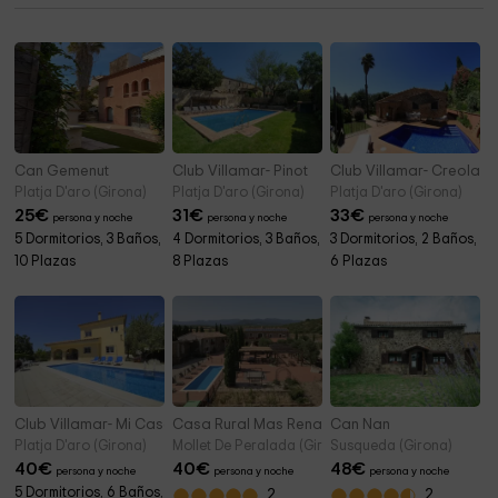
Can Gemenut
Club Villamar- Pinot
Club Villamar- Creola
Platja D'aro (Girona)
Platja D'aro (Girona)
Platja D'aro (Girona)
25
€
31
€
33
€
persona y noche
persona y noche
persona y noche
5 Dormitorios, 3 Baños,
4 Dormitorios, 3 Baños,
3 Dormitorios, 2 Baños,
10 Plazas
8 Plazas
6 Plazas
Club Villamar- Mi Casa
Casa Rural Mas Renart
Can Nan
Platja D'aro (Girona)
Mollet De Peralada (Girona)
Susqueda (Girona)
40
€
40
€
48
€
persona y noche
persona y noche
persona y noche
5 Dormitorios, 6 Baños,
2
2