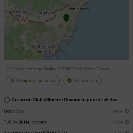
Carrer Santiago Rusiñol 3
17249
Platja D'aro
(
Girona
)
Compartir ubicación
Generar ruta
Cerca de Club Villamar- Descanso podrás visitar:
Masia Bas
1,4 km
TURISVOL Helicòpters
1,6 km