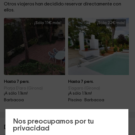
Otros viajeros han decidido reservar directamente con
ellos.
¡Sólo 11€ más!
¡Sólo 22€ más!
Hasta 7 pers.
Hasta 7 pers.
Platja D'aro (Girona)
S'agaro (Girona)
¡A sólo 1.1km!
¡A sólo 1.1km!
Barbacoa
Piscina · Barbacoa
Nos preocupamos por tu
Descripción de Club Villamar- Descanso
privacidad