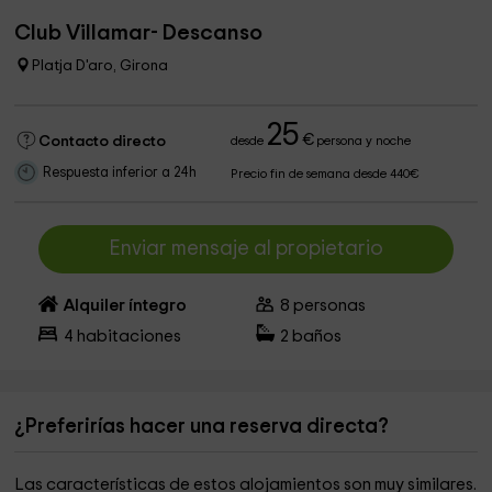
Club Villamar- Descanso
Platja D'aro, Girona
25
€
Contacto directo
desde
persona y noche
Respuesta inferior a 24h
Precio fin de semana desde 440€
Enviar mensaje al propietario
Alquiler íntegro
8
personas
4
habitaciones
2
baños
¿Preferirías hacer una reserva directa?
Las características de estos alojamientos son muy similares.