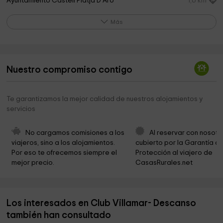
Ayuntamiento Castell Platja D Aro
1,6 km
Museu de la Nina
2,2 km
Más
Castell de Benedormiens
2,2 km
Parròquia de Sant Joan de Vilartagues
2,9 km
Nuestro compromiso contigo
Ayuntamiento De Sant Feliu De Guixols
3,0 km
Iglesia Evangélica Sant Feliu de Guixols
3,0 km
Te garantizamos la mejor calidad de nuestros alojamientos y
servicios
Casa Irla - Fundació Josep Irla
3,2 km
Ayuntamiento De Sant Feliu De Guixols
3,5 km
No cargamos comisiones a los 
Al reservar con nosotr
viajeros, sino a los alojamientos. 
cubierto por la Garantía de
St. Feliu
3,7 km
Por eso te ofrecemos siempre el 
Protección al viajero de 
mejor precio.
CasasRurales.net
Parròquia Mare de Déu dels Àngels
3,7 km
iglesia santa maria de fenals
3,9 km
Los interesados en Club Villamar- Descanso
Cementerio municipal
4,1 km
también han consultado
Museu Rat Penat de Mascanada
4,3 km