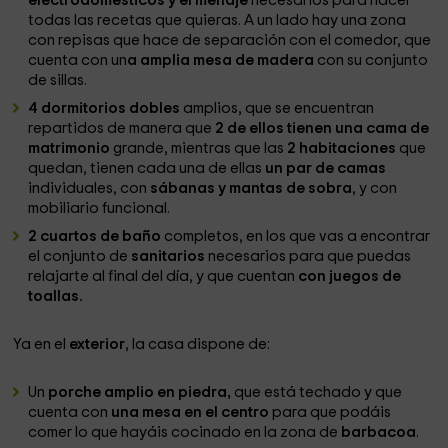
electrodomésticos y el menaje
necesarios para hacer
todas las recetas que quieras. A un lado hay una zona
con repisas que hace de separación con el comedor, que
cuenta con un
a amplia mesa de madera
con su conjunto
de sillas.
4 dormitorios dobles
amplios, que se encuentran
repartidos de manera que
2 de ellos tienen una cama de
matrimonio
grande, mientras que las
2 habitaciones
que
quedan, tienen cada una de ellas
un par de camas
individuales, con
sábanas y mantas de sobra
, y con
mobiliario funcional.
2 cuartos de baño
completos, en los que vas a encontrar
el conjunto de
sanitarios
necesarios para que puedas
relajarte al final del día, y que cuentan
con juegos de
toallas.
Ya en el
exterior
, la casa dispone de:
Un
porche amplio en piedra,
que está techado y que
cuenta con
una mesa en el centro
para que podáis
comer lo que hayáis cocinado en la zona de
barbacoa
.