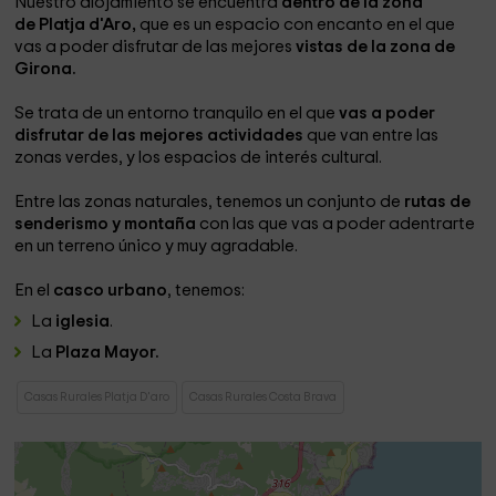
Nuestro alojamiento se encuentra
dentro de la zona
de Platja d'Aro,
que es un espacio con encanto en el que
vas a poder disfrutar de las mejores
vistas de la zona de
Girona.
Se trata de un entorno tranquilo en el que
vas a poder
disfrutar de las mejores actividades
que van entre las
zonas verdes, y los espacios de interés cultural.
Entre las zonas naturales, tenemos un conjunto de
rutas de
senderismo y montaña
con las que vas a poder adentrarte
en un terreno único y muy agradable.
En el
casco urbano
, tenemos:
La
iglesia
.
La
Plaza Mayor.
Casas Rurales Platja D'aro
Casas Rurales Costa Brava