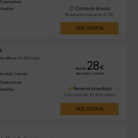
10 personas
Contacto directo
5 baños
Respuesta superior a 72h
VER OFERTA
s
 de Minas De Horcajo
28
€
desde
persona y noche
ervado 1 veces
10 personas
Reserva inmediata
4 baños
Cancelación 30 días antes
VER OFERTA