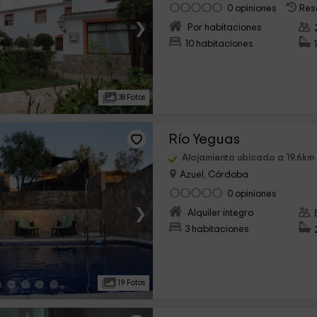
0 opiniones
Res
›
Por habitaciones
10 habitaciones
38 Fotos
Río Yeguas
Alojamiento ubicado a 19.6km
Azuel, Córdoba
0 opiniones
›
Alquiler íntegro
3 habitaciones
19 Fotos