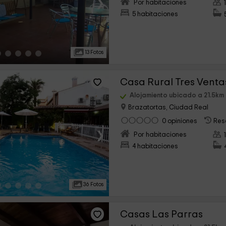
›
Por habitaciones
5 habitaciones
13 Fotos
Casa Rural Tres Venta
Alojamiento ubicado a 21.5km
Brazatortas, Ciudad Real
0 opiniones
Res
›
Por habitaciones
4 habitaciones
36 Fotos
Casas Las Parras