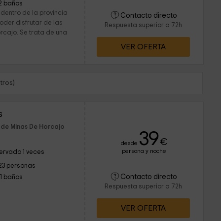
2 baños
dentro de la provincia
Contacto directo
oder disfrutar de las
Respuesta superior a 72h
orcajo. Se trata de una
VER OFERTA
tros)
s
 de Minas De Horcajo
39
€
desde
persona y noche
ervado 1 veces
23 personas
Contacto directo
11 baños
Respuesta superior a 72h
VER OFERTA