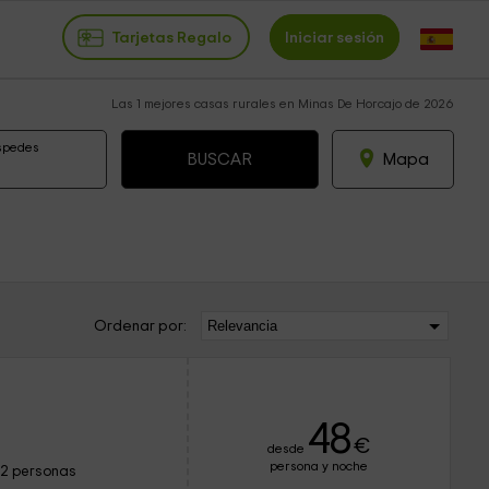
Tarjetas Regalo
Iniciar sesión
Las 1 mejores casas rurales en Minas De Horcajo de 2026
spedes
Mapa
Ordenar por:
l
48
€
desde
persona y noche
12 personas