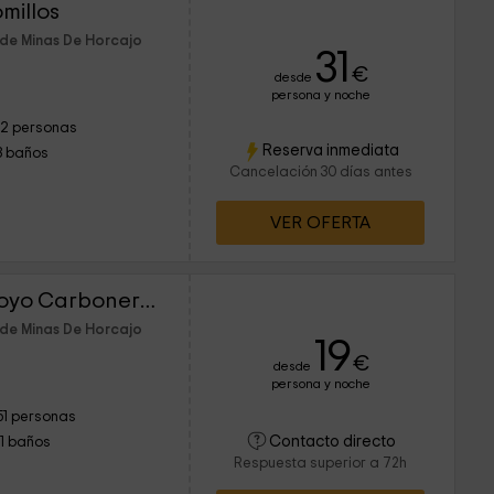
millos
 de Minas De Horcajo
31
€
desde
persona y noche
12 personas
Reserva inmediata
3 baños
Cancelación 30 días antes
VER OFERTA
Complejo Turístico Arroyo Carboneras
 de Minas De Horcajo
19
€
desde
persona y noche
51 personas
Contacto directo
11 baños
Respuesta superior a 72h