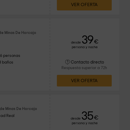
VER OFERTA
 de Minas De Horcajo
39
€
desde
persona y noche
16 personas
Contacto directo
8 baños
Respuesta superior a 72h
VER OFERTA
 de Minas De Horcajo
35
dad Real
€
desde
persona y noche