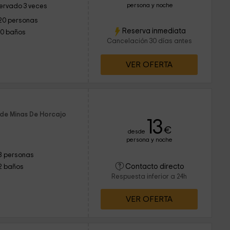
persona y noche
ervado 3 veces
20 personas
Reserva inmediata
10 baños
Cancelación 30 días antes
VER OFERTA
 de Minas De Horcajo
13
€
desde
persona y noche
8 personas
Contacto directo
2 baños
Respuesta inferior a 24h
VER OFERTA