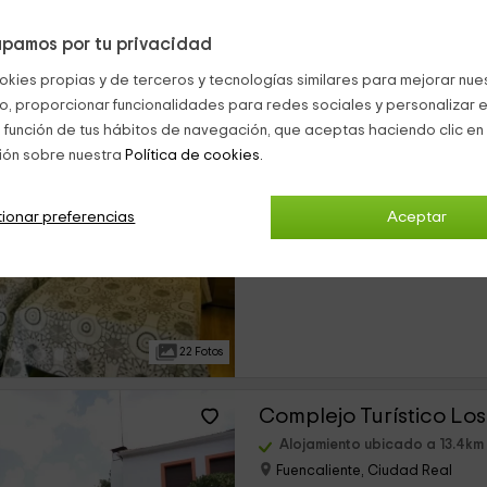
pamos por tu privacidad
15 Fotos
okies propias y de terceros y tecnologías similares para mejorar nuest
co, proporcionar funcionalidades para redes sociales y personalizar e
Hotel Balneario Fuenc
 función de tus hábitos de navegación, que aceptas haciendo clic en 
ión sobre nuestra
Política de cookies.
Alojamiento ubicado a 13.2km
Fuencaliente, Ciudad Real
0 opiniones
ionar preferencias
Aceptar
›
Por habitaciones
31 habitaciones
22 Fotos
Complejo Turístico Lo
Alojamiento ubicado a 13.4km
Fuencaliente, Ciudad Real