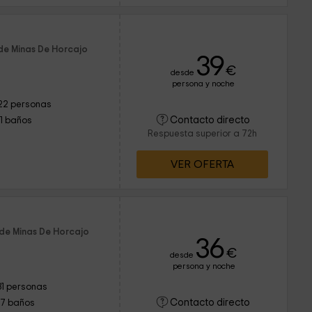
 de Minas De Horcajo
39
€
desde
persona y noche
22 personas
Contacto directo
11 baños
Respuesta superior a 72h
VER OFERTA
 de Minas De Horcajo
36
€
desde
persona y noche
31 personas
Contacto directo
17 baños