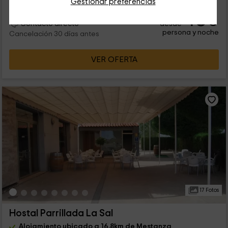
Gestionar preferencias
45
€
desde
Contacto directo
persona y noche
Cancelación 30 días antes
VER OFERTA
17 Fotos
Hostal Parrillada La Sal
Alojamiento ubicado a 16.8km de Mestanza