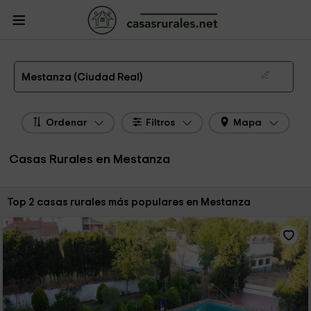
CasasRurales.net
Casas Rurales
Casas Rurales Castilla La Mancha
Casas
Rurales Ciudad Real
Casas Rurales Mestanza
Las 2 mejores casas rurales en Mestanza de 2026
Mestanza (Ciudad Real)
Ordenar
Filtros
Mapa
Casas Rurales en Mestanza
Ordenar por:
Top 2 casas rurales más populares en Mestanza