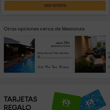
VER OFERTA
Otras opciones cerca de Mestanza
28
desde
€
persona y noche
Casa Rural Tres Ventas
C
Brazatortas (Ciudad Real)
10
4
4
23km
TARJETAS 
REGALO