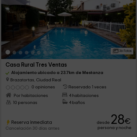
36 Fotos
Casa Rural Tres Ventas
Alojamiento ubicado a 23.7km de Mestanza
Brazatortas, Ciudad Real
0 opiniones
Reservado 1 veces
Por habitaciones
4 habitaciones
10 personas
4 baños
28
€
Reserva inmediata
desde
persona y noche
Cancelación 30 días antes