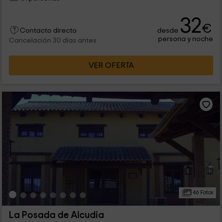
32
€
desde
Contacto directo
persona y noche
Cancelación 30 días antes
VER OFERTA
46 Fotos
La Posada de Alcudia