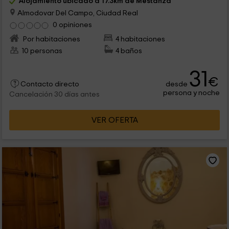
Alojamiento ubicado a 17.3km de Mestanza
Almodovar Del Campo, Ciudad Real
0 opiniones
Por habitaciones
4 habitaciones
10 personas
4 baños
31
€
desde
Contacto directo
persona y noche
Cancelación 30 días antes
VER OFERTA