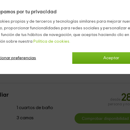
pamos por tu privacidad
okies propias y de terceros y tecnologías similares para mejorar nuest
co, proporcionar funcionalidades para redes sociales y personalizar e
las,
además de
sillones
que crean un espacio de relax perfecto
 función de tus hábitos de navegación, que aceptas haciendo clic en 
cidentes y
rodeada de unas hamacas
para que podáis tomar el 
ión sobre nuestra
Política de cookies.
a
mesa, sillas y una sombrilla
.
ajarte.
ionar preferencias
Aceptar
liar
2
desde
persona y n
1 cuartos de baño
3 camas