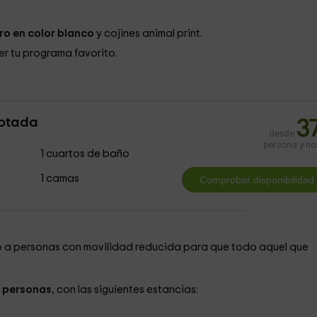
o en color blanco
y cojines animal print.
er tu programa favorito.
ptada
3
desde
persona y n
1 cuartos de baño
1 camas
 a personas con movilidad reducida para que todo aquel que
 personas
, con las siguientes estancias: