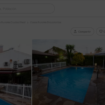
s Rurales Ciudad Real
Casas Rurales Brazatortas
Compartir