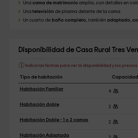
Una
cama de matrimonio
amplia, con detalles en color
Una
televisión
de plasma delante de la cama.
Un cuarto de
baño completo
, también
adaptado, co
Disponibilidad de Casa Rural Tres Ve
Indica las fechas para ver la disponibilidad y los precio
Tipo de habitación
Capacidad
Habitación Familiar
4
Habitación doble
2
Habitación Doble - 1 o 2 camas
2
Habitación Adaptada
2