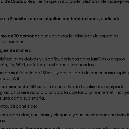
ia de Ciudad Real,
en la que vas a poder disfrutar de las mejore
ez en
2 casitas que se alquilan por habitaciones
, pudiendo
imo de 10 personas
que van a poder disfrutar de espacios
as vacaciones.
iguiente manera:
habitaciones dobles y un baño, perfecta para familias o grupos
ón, TV, WiFi, cafetera, tostador, microhondas
a de matrimonio de 180cm.) y posibilidad de poner cama suplet
ibar, Wifi
.
atrimonio de 150
cm y un baño privado totalmente equipado. 
racias al aire acondicionado, la calefacción e internet. Incluy
de una cama supletoria.
ento, disponéis de:
mentos de relax, que es muy elegante y que cuenta con una
televi
as.
lectrodomésticos y menaje
de sobra, para que puedas hacer t