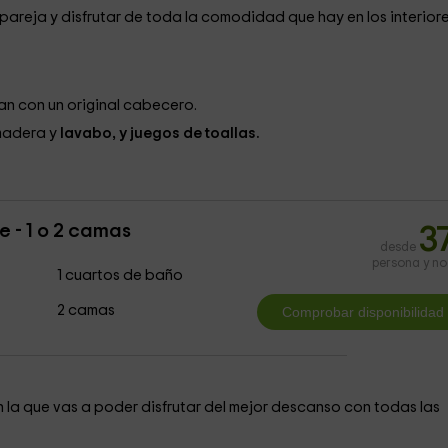
 pareja y disfrutar de toda la comodidad que hay en los interiore
an con un original cabecero.
madera y
lavabo, y juegos de toallas.
 - 1 o 2 camas
3
desde
persona y n
1 cuartos de baño
2 camas
 la que vas a poder disfrutar del mejor descanso con todas las