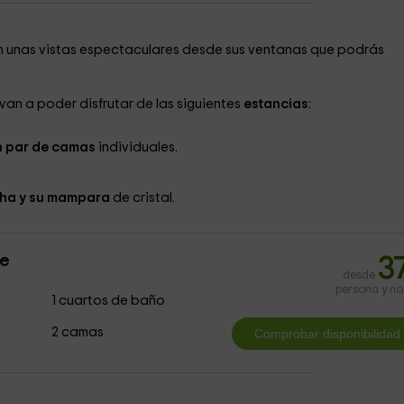
on unas vistas espectaculares desde sus ventanas que podrás
van a poder disfrutar de las siguientes
estancias
:
n par de camas
individuales.
ha y su mampara
de cristal.
le
3
desde
persona y n
1 cuartos de baño
2 camas