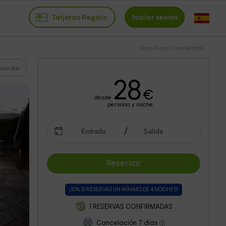
Tarjetas Regalo
Iniciar sesión
Casa Rural Tres Ventas
Guardar
28
€
desde
persona y noche
Reservar
¡10% SI RESERVAS UN MÍNIMO DE 4 NOCHES!
1 RESERVAS CONFIRMADAS
Cancelación 7 días