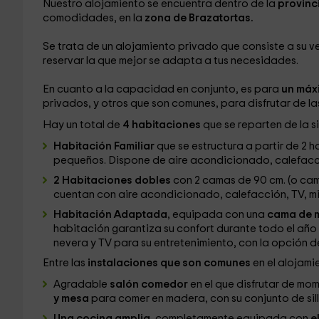
Nuestro alojamiento se encuentra dentro de la
provinc
comodidades, en la
zona de Brazatortas.
Se trata de un alojamiento privado que consiste a su v
reservar la que mejor se adapta a tus necesidades.
En cuanto a la capacidad en conjunto, es para
un máx
privados, y otros que son comunes, para disfrutar de l
Hay un total de
4 habitaciones
que se reparten de la s
Habitación Familiar
que se estructura a partir de 2 
pequeños. Dispone de aire acondicionado, calefacci
2 Habitaciones dobles
con 2 camas de 90 cm. (o cam
cuentan con aire acondicionado, calefacción, TV, min
Habitación Adaptada
, equipada con
una
cama de m
habitación garantiza su confort durante todo el año g
nevera y TV para su entretenimiento, con la opción 
Entre las
instalaciones que son comunes
en el alojami
Agradable
salón comedor
en el que disfrutar de mo
y mesa
para comer en madera, con su conjunto de sill
Una cocina amplia
, completamente equipada con
e