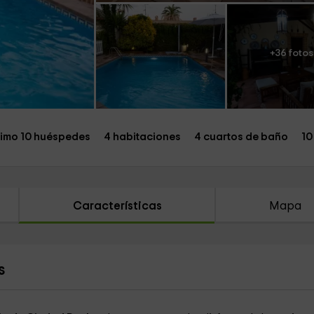
+36 fotos
imo 10 huéspedes
4 habitaciones
4 cuartos de baño
10
Características
Mapa
s