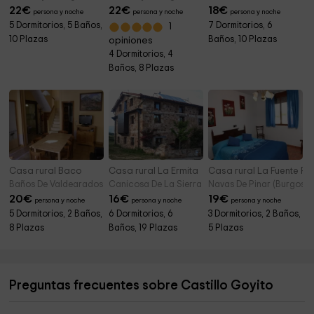
22
€
22
€
18
€
persona y noche
persona y noche
persona y noche
5 Dormitorios, 5 Baños,
7 Dormitorios, 6
1
10 Plazas
Baños, 10 Plazas
opiniones
4 Dormitorios, 4
Baños, 8 Plazas
Casa rural Baco
Casa rural La Ermita
Casa rural La Fuente P
Baños De Valdearados (Burgos)
Canicosa De La Sierra (Burgos)
Navas De Pinar (Burgos)
20
€
16
€
19
€
persona y noche
persona y noche
persona y noche
5 Dormitorios, 2 Baños,
6 Dormitorios, 6
3 Dormitorios, 2 Baños,
8 Plazas
Baños, 19 Plazas
5 Plazas
Preguntas frecuentes sobre Castillo Goyito