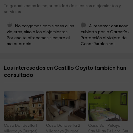
Cementerio de Castrillo de Murcia
5,2 km
Te garantizamos la mejor calidad de nuestros alojamientos y
servicios
Museo Salaguti
5,6 km
Cementerio de Villanueva de Argaño
5,6 km
No cargamos comisiones a los 
Al reservar con nosotr
viajeros, sino a los alojamientos. 
cubierto por la Garantía de
Ayuntamiento de Villanueva de Argaño
5,8 km
Por eso te ofrecemos siempre el 
Protección al viajero de 
mejor precio.
CasasRurales.net
Villanueva de Argaño
5,8 km
Iglesia de Santa Maria
5,9 km
Los interesados en Castillo Goyito también han
Iglesia de San Martín
5,9 km
consultado
Museo De Arte Contemporáneo Angel Miguel De
6,5 km
Arce
Casa Dondevilla 1
Casa Dondevilla 2
Casa San Pelayo
Villarcayo (Burgos)
Villarcayo (Burgos)
San Millan De Lara (Burgo