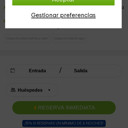
Una
barbacoa
donde preparar jugosas parrilladas con la
rica carne de la región.
Gestionar preferencias
Un
garaje asfaltado
donde los huéspedes podrán
estacionar sus vehículos personales con total confort.
Casas Rurales Castilla y León
Casas Rurales Burgos
RESERVA INMEDIATA
¡15% SI RESERVAS UN MÍNIMO DE 6 NOCHES!