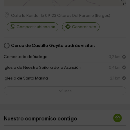
Calle la Ronda, 15
09123
Citores Del Paramo
(
Burgos
)
Compartir ubicación
Generar ruta
Cerca de Castillo Goyito podrás visitar:
Cementerio de Yudego
0,2 km
Iglesia de Nuestra Señora de la Asunción
0,4 km
Iglesia de Santa Marina
2,1 km
Iglesia de La Asunción s.XVI-XVII
4,3 km
Más
Monumento al Colacho
5,0 km
Ayuntamiento De Sasamon
5,0 km
Nuestro compromiso contigo
Iglesia de Santiago Apóstol
5,1 km