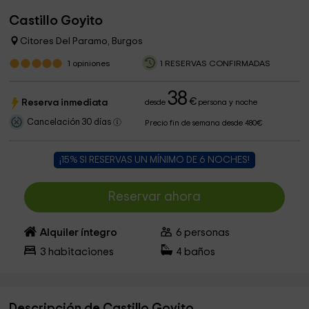
Castillo Goyito
Citores Del Paramo, Burgos
1
opiniones
1 RESERVAS CONFIRMADAS
38
€
Reserva inmediata
desde
persona y noche
Cancelación 30 días
Precio fin de semana desde 480€
¡15% SI RESERVAS UN MÍNIMO DE 6 NOCHES!
Reservar ahora
Alquiler íntegro
6
personas
3
habitaciones
4
baños
Descripción de Castillo Goyito