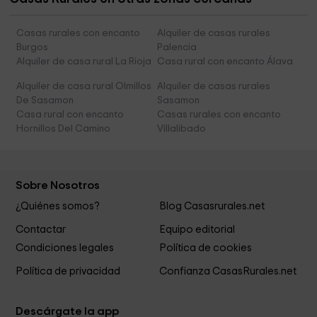
Casas rurales con encanto
Alquiler de casas rurales
Burgos
Palencia
Alquiler de casa rural La Rioja
Casa rural con encanto Álava
Alquiler de casa rural Olmillos
Alquiler de casas rurales
De Sasamon
Sasamon
Casa rural con encanto
Casas rurales con encanto
Hornillos Del Camino
Villalibado
Sobre Nosotros
¿Quiénes somos?
Blog Casasrurales.net
Contactar
Equipo editorial
Condiciones legales
Política de cookies
Política de privacidad
Confianza CasasRurales.net
Descárgate la app