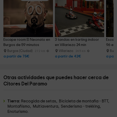
Escape room El Neonato en 
3 tandas en karting indoor 
Escap
Burgos de 59 minutos
en Villariezo 24 min
96 en 
Burgos (Ciudad)
Villariezo
Burg
27.2 km
24.5 km
a partir de 75€
a partir de 42€
a part
Otras actividades que puedes hacer cerca de
Citores Del Paramo
Tierra:
Recogida de setas, Bicicleta de montaña - BTT,
Montañismo, Multiaventura, Senderismo - trekking,
Enoturismo.