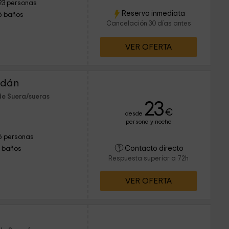
23 personas
Reserva inmediata
6 baños
Cancelación 30 días antes
VER OFERTA
adán
de Suera/sueras
23
€
desde
persona y noche
6 personas
Contacto directo
1 baños
Respuesta superior a 72h
VER OFERTA