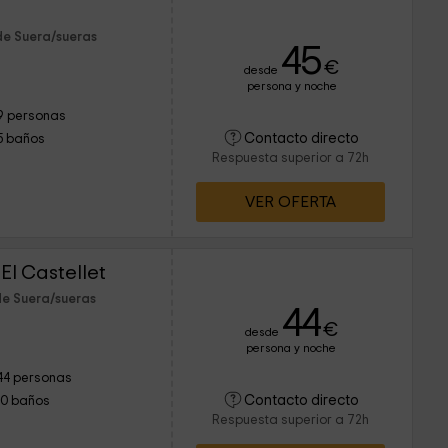
de Suera/sueras
45
€
desde
persona y noche
9 personas
Contacto directo
5 baños
Respuesta superior a 72h
VER OFERTA
El Castellet
de Suera/sueras
44
€
desde
persona y noche
44 personas
Contacto directo
10 baños
Respuesta superior a 72h