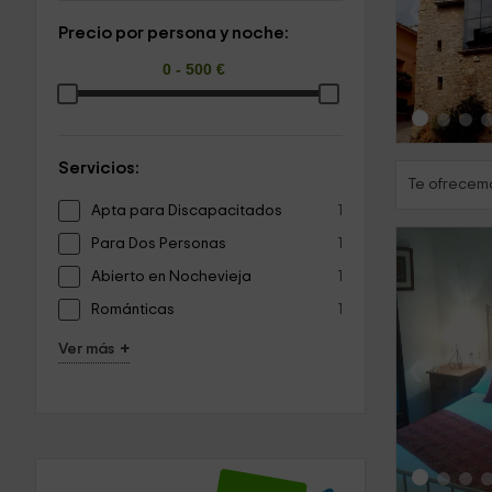
‹
Precio por persona y noche:
Servicios:
Te ofrecemo
Apta para Discapacitados
1
Para Dos Personas
1
Abierto en Nochevieja
1
Románticas
1
+
Ver más
‹