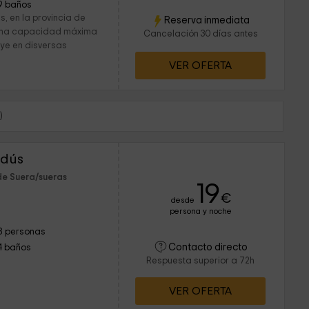
9 baños
, en la provincia de
Reserva inmediata
e una capacidad máxima
Cancelación 30 días antes
buye en disversas
VER OFERTA
)
ndús
de Suera/sueras
19
€
desde
persona y noche
8 personas
Contacto directo
4 baños
Respuesta superior a 72h
VER OFERTA