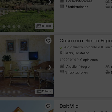
›
Por habitaciones
5 habitaciones
55 Fotos
Casa rural Sierra Esp
Alojamiento ubicado a 8.3km 
Eslida, Castellón
0 opiniones
›
Alquiler íntegro
3 habitaciones
15 Fotos
Dalt Vila