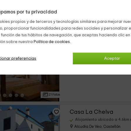
pamos por tu privacidad
16 Fotos
okies propias y de terceros y tecnologías similares para mejorar nuest
co, proporcionar funcionalidades para redes sociales y personalizar e
Casa rural El Forn d'A
 función de tus hábitos de navegación, que aceptas haciendo clic en 
ión sobre nuestra
Política de cookies.
Alojamiento ubicado a 4.5km 
Alcudia De Veo, Castellón
0 opiniones
ionar preferencias
Aceptar
›
Alquiler íntegro
3 habitaciones
21 Fotos
Casa La Chelva
Alojamiento ubicado a 4.6km 
Alcudia De Veo, Castellón