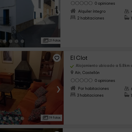
0 opiniones
›
Alquiler íntegro
2 habitaciones
21 Fotos
El Clot
Alojamiento ubicado a 5.8km 
Aín, Castellón
0 opiniones
›
Por habitaciones
3 habitaciones
19 Fotos