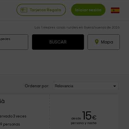
Tarjetas Regalo
Iniciar sesión
Las 1 mejores casas rurales en Suera/sueras de 2026
spedes
Mapa
Ordenar por:
ià
15
ervado 3 veces
€
desde
persona y noche
19 personas