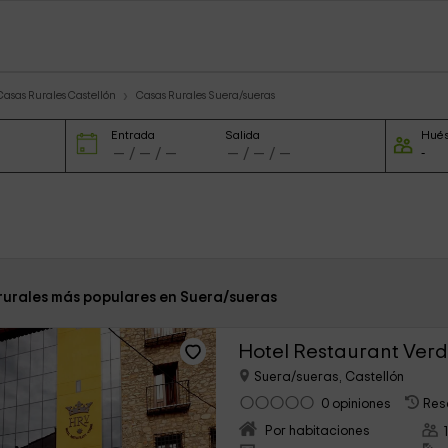
Casas Rurales Castellón
Casas Rurales Suera/sueras
Entrada
Salida
Hué
 rurales más populares en Suera/sueras
Hotel Restaurant Verd
Suera/sueras, Castellón
0 opiniones
Res
Por habitaciones