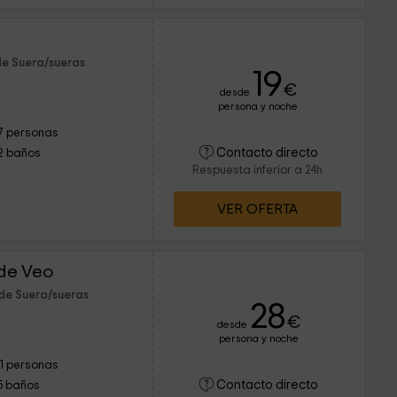
de Suera/sueras
19
€
desde
persona y noche
7 personas
Contacto directo
2 baños
Respuesta inferior a 24h
VER OFERTA
de Veo
de Suera/sueras
28
€
desde
persona y noche
11 personas
Contacto directo
5 baños