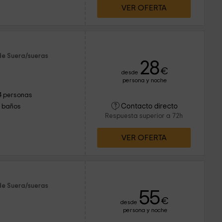
VER OFERTA
de Suera/sueras
28
€
desde
persona y noche
4 personas
Contacto directo
1 baños
Respuesta superior a 72h
VER OFERTA
de Suera/sueras
55
€
desde
persona y noche