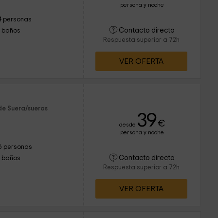
persona y noche
4 personas
Contacto directo
1 baños
Respuesta superior a 72h
VER OFERTA
de Suera/sueras
39
€
desde
persona y noche
6 personas
Contacto directo
1 baños
Respuesta superior a 72h
VER OFERTA