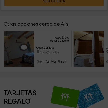
VER OFERTA
Otras opciones cerca de Aín
57
desde
€
persona y noche
Casa del Teix
C
Eslida (Castellón)
6
2
2
3km
TARJETAS 
REGALO