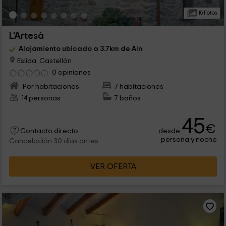
15 Fotos
L'Artesà
Alojamiento ubicado a 3.7km de Aín
Eslida, Castellón
0 opiniones
Por habitaciones
7 habitaciones
14 personas
7 baños
45
€
desde
Contacto directo
persona y noche
Cancelación 30 días antes
VER OFERTA