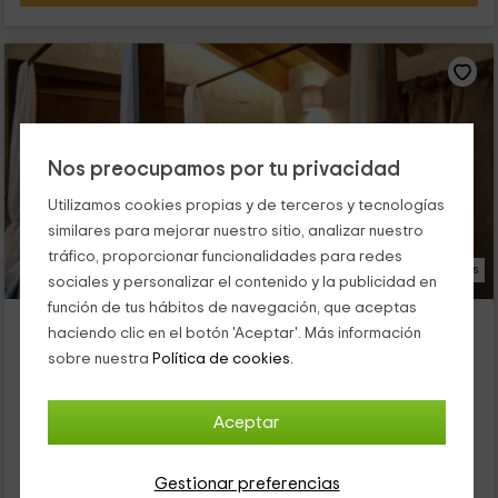
Nos preocupamos por tu privacidad
Utilizamos cookies propias y de terceros y tecnologías
similares para mejorar nuestro sitio, analizar nuestro
tráfico, proporcionar funcionalidades para redes
21 Fotos
sociales y personalizar el contenido y la publicidad en
función de tus hábitos de navegación, que aceptas
Casa rural El Forn d'Alcudia de Veo
haciendo clic en el botón 'Aceptar'. Más información
Alojamiento ubicado a 2.1km de Aín
sobre nuestra
Política de cookies.
Alcudia De Veo, Castellón
0 opiniones
Aceptar
Alquiler íntegro
3 habitaciones
6 personas
2 baños
Gestionar preferencias