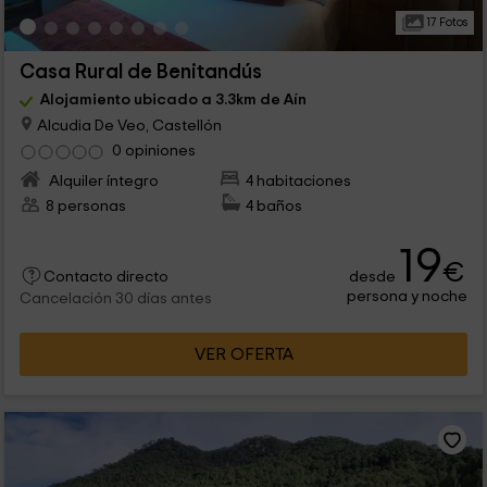
17 Fotos
Casa Rural de Benitandús
Alojamiento ubicado a 3.3km de Aín
Alcudia De Veo, Castellón
0 opiniones
Alquiler íntegro
4 habitaciones
8 personas
4 baños
19
€
desde
Contacto directo
persona y noche
Cancelación 30 días antes
VER OFERTA