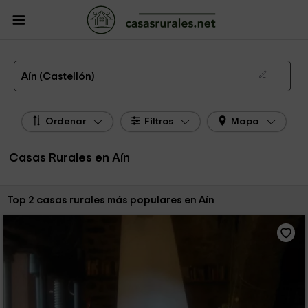
CasasRurales.net
Casas Rurales
Casas Rurales Comunidad Valenciana
Casas Rurales Castellón
Casas Rurales Aín
Las 2 mejores casas rurales en Aín de 2026
Aín (Castellón)
Ordenar
Filtros
Mapa
Casas Rurales en Aín
Ordenar por:
Top 2 casas rurales más populares en Aín