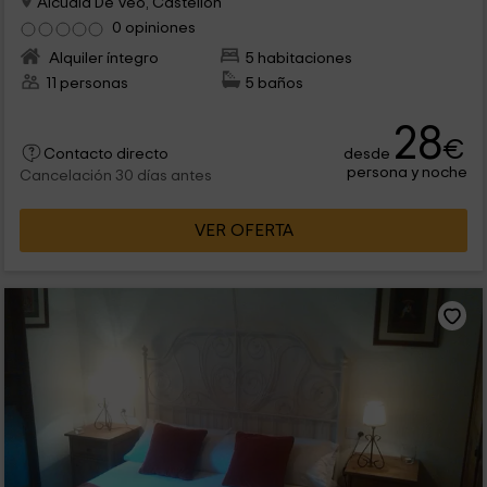
Alcudia De Veo, Castellón
0 opiniones
Alquiler íntegro
5 habitaciones
11 personas
5 baños
28
€
desde
Contacto directo
persona y noche
Cancelación 30 días antes
VER OFERTA