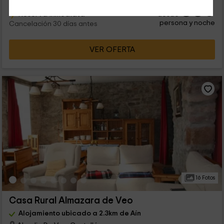
38
€
Reserva inmediata
desde
persona y noche
Cancelación 30 días antes
VER OFERTA
16 Fotos
Casa Rural Almazara de Veo
Alojamiento ubicado a 2.3km de Aín