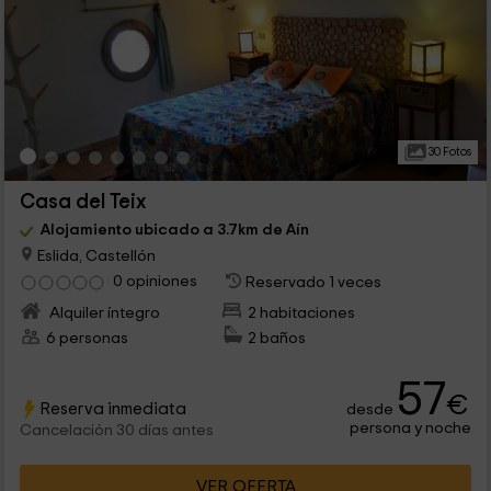
30 Fotos
Casa del Teix
Alojamiento ubicado a 3.7km de Aín
Eslida, Castellón
0 opiniones
Reservado 1 veces
Alquiler íntegro
2 habitaciones
6 personas
2 baños
57
€
Reserva inmediata
desde
persona y noche
Cancelación 30 días antes
VER OFERTA