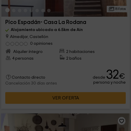
15 Fotos
Pico Espadán- Casa La Rodana
Alojamiento ubicado a 6.5km de Aín
Almedíjar, Castellón
0 opiniones
Alquiler íntegro
2 habitaciones
4 personas
2 baños
32
€
desde
Contacto directo
persona y noche
Cancelación 30 días antes
VER OFERTA