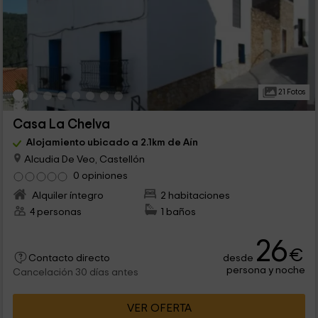
21 Fotos
Casa La Chelva
Alojamiento ubicado a 2.1km de Aín
Alcudia De Veo, Castellón
0 opiniones
Alquiler íntegro
2 habitaciones
4 personas
1 baños
26
€
desde
Contacto directo
persona y noche
Cancelación 30 días antes
VER OFERTA