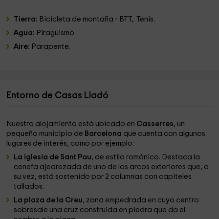
Tierra:
Bicicleta de montaña - BTT, Tenis.
Agua:
Piragüismo.
Aire:
Parapente.
Entorno de Casas Lladó
Nuestro alojamiento está ubicado en
Casserres
, un
pequeño municipio de
Barcelona
que cuenta con algunos
lugares de interés, como por ejemplo:
La iglesia de Sant Pau
, de estilo románico. Destaca la
cenefa ajedrezada de uno de los arcos exteriores que, a
su vez, está sostenido por 2 columnas con capiteles
tallados.
La plaza de la Creu
, zona empedrada en cuyo centro
sobresale una cruz construida en piedra que da el