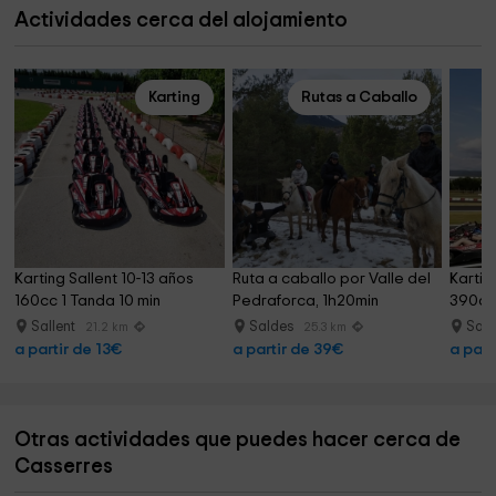
Actividades cerca del alojamiento
Karting
Rutas a Caballo
Karting Sallent 10-13 años 
Ruta a caballo por Valle del 
Kartin
160cc 1 Tanda 10 min
Pedraforca, 1h20min
390cc 
Sallent
Saldes
Sall
21.2 km
25.3 km
a partir de 13€
a partir de 39€
a part
Otras actividades que puedes hacer cerca de
Casserres