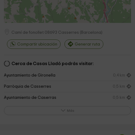
Camí de fonollet
08693
Casserres
(
Barcelona
)
Compartir ubicación
Generar ruta
Cerca de Casas Lladó podrás visitar:
Ayuntamiento de Gironella
0,4 km
Parròquia de Casserres
0,5 km
Ayuntamiento de Caserras
0,5 km
Ayuntamiento de Casserres
0,5 km
Más
Sant Marc
3,1 km
Parròquia del Sagrat Cor
3,7 km