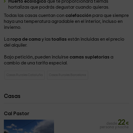
Huerto ecológico
que te proporcionará tiernas
hortalizas que podrás degustar cuando quieras.
Todas las casas cuentan con
calefacción
para que siempre
haya una temperatura agradable en el interior, incluso en
invierno.
La
ropa de cama
y las
toallas
están incluidas en el precio
del alquiler.
Bajo petición, pueden incluirse
camas supletorias
a
cambio de una tarifa especial.
Casas Rurales Cataluña
Casas Rurales Barcelona
Casas
Cal Pastor
22
desde
€
persona y noche