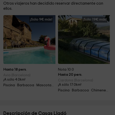
Otros viajeros han decidido reservar directamente con
ellos.
¡Sólo 9€ más!
¡Sólo 19€ más!
Hasta 18 pers.
Nota 10.0
Hasta 20 pers.
Avia (Barcelona)
¡A sólo 4.0km!
Cardona (Barcelona)
¡A sólo 17.0km!
Piscina · Barbacoa · Mascotas · Chimenea
Piscina · Barbacoa · Chimenea · Jacuzzi
Descripción de Casas Lladó