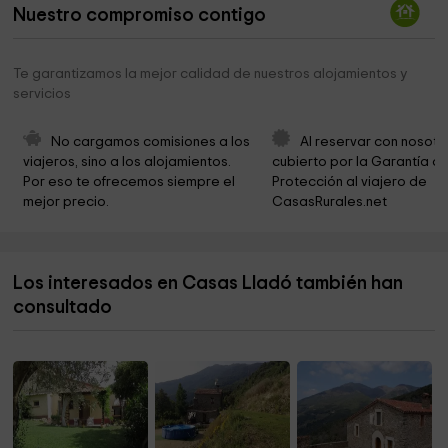
Nuestro compromiso contigo
Ermita de Sant Pere
3,9 km
Ayuntamiento de Gironella
4,2 km
Te garantizamos la mejor calidad de nuestros alojamientos y
servicios
Ayuntamiento de Gironella
4,3 km
Parroquia de Sant Martí de Correa
4,3 km
No cargamos comisiones a los 
Al reservar con nosotr
viajeros, sino a los alojamientos. 
cubierto por la Garantía de
Ayuntamiento de Gironella
4,3 km
Por eso te ofrecemos siempre el 
Protección al viajero de 
mejor precio.
CasasRurales.net
Iglesia de Santa Eulàlia
4,4 km
Ayuntamiento De Gironella
4,4 km
Los interesados en Casas Lladó también han
Torre de Cal Metre
4,5 km
consultado
Sant Quintí de Montclar
4,8 km