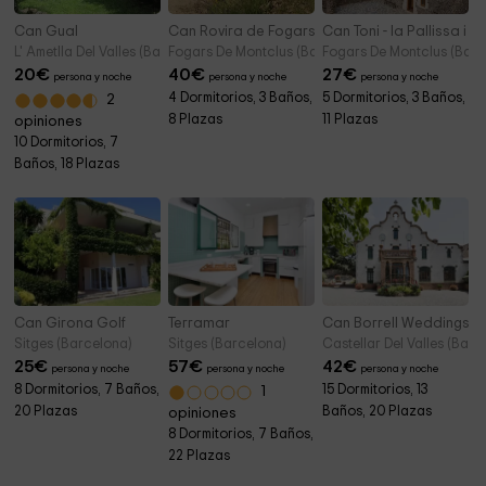
Can Gual
Can Rovira de Fogars
Can Toni - la Pallissa i el
L' Ametlla Del Valles (Barcelona)
Fogars De Montclus (Barcelona)
Fogars De Montclus (Barc
20
€
40
€
27
€
persona y noche
persona y noche
persona y noche
4 Dormitorios, 3 Baños,
5 Dormitorios, 3 Baños,
2
8 Plazas
11 Plazas
opiniones
10 Dormitorios, 7
Baños, 18 Plazas
Can Girona Golf
Terramar
Can Borrell Weddings &
Sitges (Barcelona)
Sitges (Barcelona)
Castellar Del Valles (Barc
25
€
57
€
42
€
persona y noche
persona y noche
persona y noche
8 Dormitorios, 7 Baños,
15 Dormitorios, 13
1
20 Plazas
Baños, 20 Plazas
opiniones
8 Dormitorios, 7 Baños,
22 Plazas