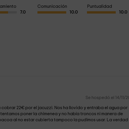
amiento
Comunicación
Puntualidad
7.0
10.0
10.0
Se hospedó el 14/11/
a cobrar 22€ por el jacuzzi. Nos ha llovido y entraba el agua por
Intentamos poner la chimenea y no había troncos ni manera de
bacoa al no estar cubierta tampoco la pudimos usar. La verdad