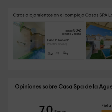
Otros alojamientos en el complejo Casas SPA 
80
€
desde
persona y noche
Casa la Robledo 
Peñaflor (Sevilla)
2
1
1
Opiniones sobre Casa Spa de la Agu
Fiel 
7.0
Bueno