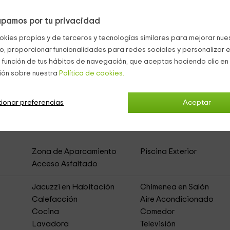
pamos por tu privacidad
de la casa: aquí está el
patio
, con baldosas grises, mobiliario d
okies propias y de terceros y tecnologías similares para mejorar nuest
te, al fondo del patio. Un parral arroja sombra sobre el
porche
, y
das al aire libre, con el rumor de la fuente como banda sonora.
co, proporcionar funcionalidades para redes sociales y personalizar e
 función de tus hábitos de navegación, que aceptas haciendo clic en 
ión sobre nuestra
Política de cookies.
ionar preferencias
Aceptar
Agueda
(Casa Rural de Alquiler Íntegro)
Zona de Aparcamiento
Piscina Exterior
Acceso Asfaltado
Jacuzzi en Habitación
Chimenea en Salón
Calefacción
Aire Acondicionado
Cocina
Comedor
Lavadora
Televisión