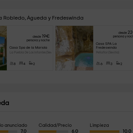
La Robledo, Águeda y Fredeswinda
22
desde
19
€
persona y noc
desde
persona y noche
Casa SPA La 
Casa Spa de la Mariola
Fredeswinda
La Puebla De Los Infantes (Sev
Peñaflor (Sevilla)
8
4
2
6
3
2
eda
a lo anunciado
Calidad/Precio
Limpieza
7.0
6.0
10.0