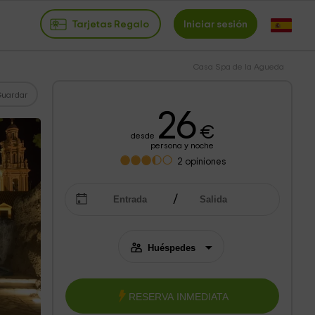
Tarjetas Regalo
Iniciar sesión
Casa Spa de la Agueda
Guardar
26
€
desde
persona y noche
2
opiniones
RESERVA INMEDIATA