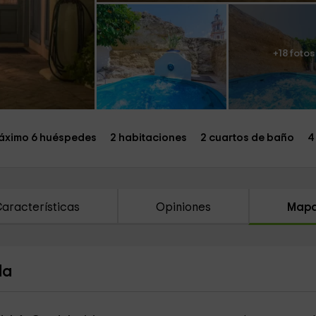
+18 fotos
áximo 6 huéspedes
2 habitaciones
2 cuartos de baño
4
aracterísticas
Opiniones
Map
da