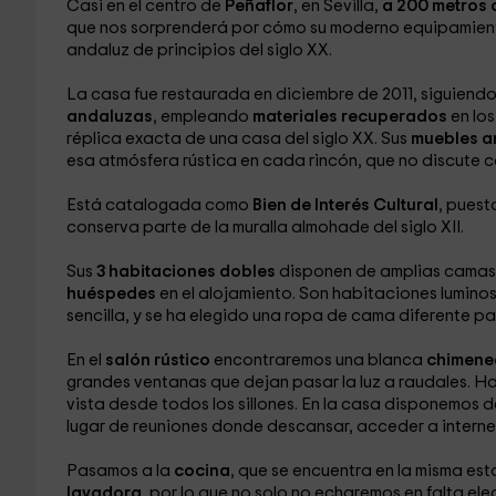
Casi en el centro de
Peñaflor
, en Sevilla,
a 200 metros 
que nos sorprenderá por cómo su moderno equipamient
andaluz de principios del siglo XX.
La casa fue restaurada en diciembre de 2011, siguiendo
andaluzas
, empleando
materiales recuperados
en los
réplica exacta de una casa del siglo XX. Sus
muebles an
esa atmósfera rústica en cada rincón, que no discute
Está catalogada como
Bien de Interés Cultural
, puest
conserva parte de la muralla almohade del siglo XII.
Sus
3 habitaciones dobles
disponen de amplias camas d
huéspedes
en el alojamiento. Son habitaciones luminos
sencilla, y se ha elegido una ropa de cama diferente p
En el
salón rústico
encontraremos una blanca
chimene
grandes ventanas que dejan pasar la luz a raudales. H
vista desde todos los sillones. En la casa disponemos 
lugar de reuniones donde descansar, acceder a internet 
Pasamos a la
cocina
, que se encuentra en la misma es
lavadora
, por lo que no solo no echaremos en falta 