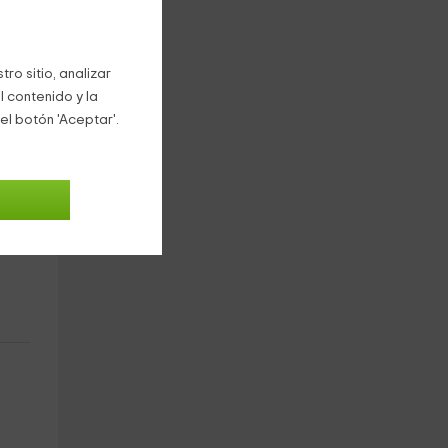
e
ro sitio, analizar
 a un
l contenido y la
el botón 'Aceptar'.