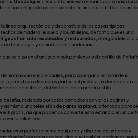
del río Guadalquivir
, encontramos esta encantadora casa rural
o se ha conjugado perfectamente en una casa rústica de estil
 la línea arquitectónica y decorativa de las
casas típicas
 techos de madera, el suelo y los azulejos, de forma que es una
tiguos han sido rescatados y restaurados
, otorgándole a la 
 con la tecnología y comodidades modernas.
o que se alza en el antiguo emplazamiento del castillo de Peñafl
e matrimonio e individuales, para albergar a un total de
6
as, con vistas a diferentes partes del pueblo. La decoración es
ara cada dormitorio, dotándolos de su propio estilo.
a de leña
, rodeada por sofás cómodos con varios cojines y
ay asimismo una
televisión de pantalla plana
, orientada para se
de
wifi
gratis, así que podemos convertir esta estancia en un per
o ver la televisión.
tancia; está perfectamente equipada y dispone de un horno y
electrodomésticos para cocinar, sino que también podremos mant