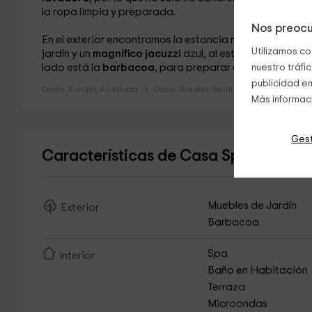
la ropa limpia y preparada.
Nos preocu
En el exterior encontramos la estancia más interesante 
Utilizamos co
jardín y un
magnífico jacuzzi
azul, al estilo de una fuen
lado está la
barbacoa
, para preparar estupendas comi
nuestro tráfi
publicidad en
Casas Rurales Andalucía
Casas Rurales Sevilla
Más informac
Gest
Características de Casa Spa de la 
Muebles de Jardín
Exterior
Barbacoa
Spa
Interior
Baño en Habitación
Terraza
Microondas