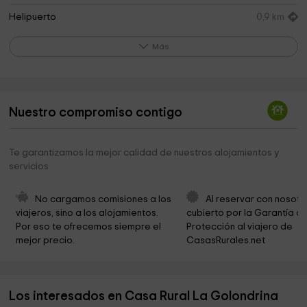
Helipuerto
0,9 km
Parque Municipal Los Arenales
1,0 km
Más
Plaza IV Centenario
1,4 km
Quijote y Sancho De Don Juan Felix
1,7 km
Nuestro compromiso contigo
Molinos de Vientos
14,9 km
Hermita De La Labradora
15,6 km
Te garantizamos la mejor calidad de nuestros alojamientos y
servicios
City Council Heritage
15,6 km
Hermita de San Cristobal
15,7 km
No cargamos comisiones a los 
Al reservar con nosotr
viajeros, sino a los alojamientos. 
cubierto por la Garantía de
Iglesia de la Inmaculada Concepción
15,8 km
Por eso te ofrecemos siempre el 
Protección al viajero de 
mejor precio.
CasasRurales.net
Ermita del Cristo de la Misericordia
15,9 km
Cementerio
16,1 km
Los interesados en Casa Rural La Golondrina
Puerta Del Parque
16,1 km