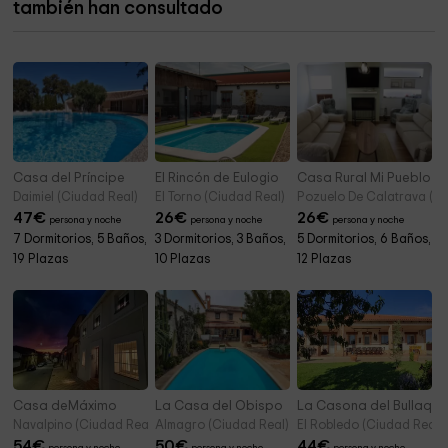
también han consultado
Parque
16,2 km
Casa del Príncipe
El Rincón de Eulogio
Casa Rural Mi Pueblo
Daimiel (Ciudad Real)
El Torno (Ciudad Real)
Pozuelo De Calatrava (Ci
47
€
26
€
26
€
persona y noche
persona y noche
persona y noche
7 Dormitorios, 5 Baños,
3 Dormitorios, 3 Baños,
5 Dormitorios, 6 Baños,
19 Plazas
10 Plazas
12 Plazas
Casa deMáximo
La Casa del Obispo
La Casona del Bullaque
Navalpino (Ciudad Real)
Almagro (Ciudad Real)
El Robledo (Ciudad Real)
54
€
50
€
44
€