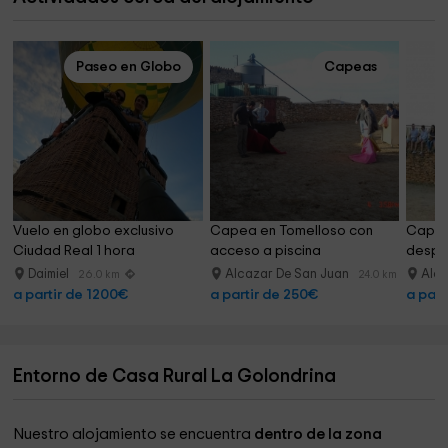
Paseo en Globo
Capeas
Vuelo en globo exclusivo 
Capea en Tomelloso con 
Capea
Ciudad Real 1 hora
acceso a piscina
despe
Daimiel
Alcazar De San Juan
Alca
26.0 km
24.0 km
a partir de 1200€
a partir de 250€
a part
Entorno de Casa Rural La Golondrina
Nuestro alojamiento se encuentra
dentro de la zona