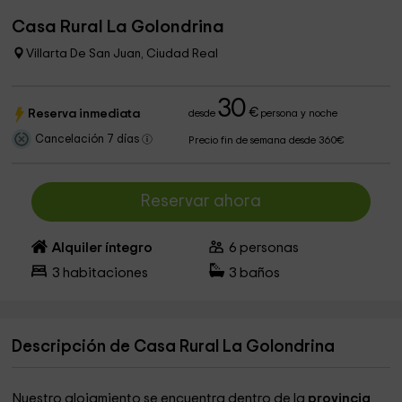
Casa Rural La Golondrina
Villarta De San Juan, Ciudad Real
30
€
Reserva inmediata
desde
persona y noche
Cancelación 7 días
Precio fin de semana desde 360€
Reservar ahora
Alquiler íntegro
6
personas
3
habitaciones
3
baños
Descripción de Casa Rural La Golondrina
Nuestro alojamiento se encuentra dentro de la
provincia