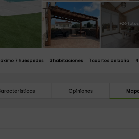
+26 fotos
áximo 7 huéspedes
3 habitaciones
1 cuartos de baño
4
aracterísticas
Opiniones
Map