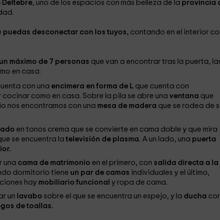
 Deltebre
, uno de los espacios con más belleza de la
provincia 
dad.
e
puedas desconectar con los tuyos,
contando en el interior co
un máximo de 7 personas
que van a encontrar tras la puerta, la
omo en casa:
cuenta con una
encimera en forma de L
que cuenta con
 cocinar como en casa. Sobre la pila se abre una
ventana
que
pacio nos encontramos con una
mesa de madera
que se rodea de si
izado
en tonos crema que se convierte en cama doble y que mira
que se encuentra la
televisión de plasma.
A un lado, una
puerta
ior.
ar una
cama de matrimonio
en el primero, con
salida directa a la
ndo dormitorio tiene
un par de camas
individuales y el último,
aciones hay
mobiliario funcional
y ropa de cama.
ar un
lavabo
sobre el que se encuentra un espejo, y la
ducha
co
gos de toallas.