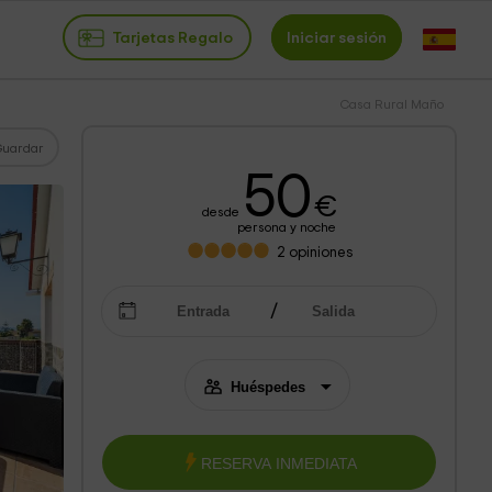
Tarjetas Regalo
Iniciar sesión
Casa Rural Maño
Guardar
50
€
desde
persona y noche
2
opiniones
RESERVA INMEDIATA