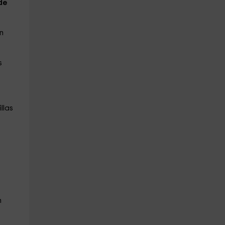
de
n
s
llas
n