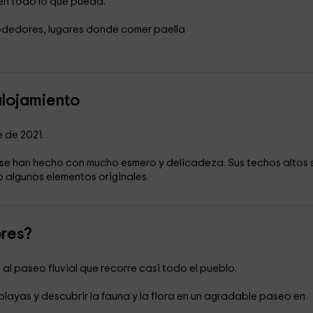
 en todo lo que pueda.
lrededores, lugares donde comer paella
alojamiento
 de 2021.
ue se han hecho con mucho esmero y delicadeza. Sus techos altos 
 algunos elementos originales.
ores?
al paseo fluvial que recorre casi todo el pueblo.
 playas y descubrir la fauna y la flora en un agradable paseo en