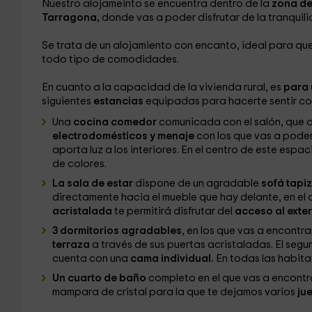
Nuestro alojameinto se encuentra dentro de la
zona de
Tarragona,
donde vas a poder disfrutar de la tranquili
Se trata de un alojamiento con encanto, ideal para qu
todo tipo de comodidades.
En cuanto a la capacidad de la vivienda rural, es
para 
siguientes
estancias
equipadas para hacerte sentir c
Una
cocina comedor
comunicada con el salón, que 
electrodomésticos y menaje
con los que vas a poder
aporta luz a los interiores. En el centro de este es
de colores.
La sala de estar
dispone de un agradable
sofá tap
directamente hacia el mueble que hay delante, en el 
acristalada
te permitirá disfrutar del
acceso al exter
3 dormitorios agradables
, en los que vas a encontr
terraza
a través de sus puertas acristaladas. El segu
cuenta con una
cama individual.
En todas las habit
Un cuarto de baño
completo en el que vas a encontr
mampara de cristal para la que te dejamos varios
jue