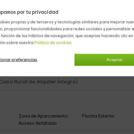
pamos por tu privacidad
jores
vistas al río Ebro
, y desde la que también se puede observa
okies propias y de terceros y tecnologías similares para mejorar nuest
enda, que engloba
co, proporcionar funcionalidades para redes sociales y personalizar e
jardín con piscina
en el centro y zona de
 función de tus hábitos de navegación, que aceptas haciendo clic en 
ión sobre nuestra
Política de cookies.
uestros coches.
ionar preferencias
Aceptar
Casa Rural de Alquiler Íntegro)
Zona de Aparcamiento
Piscina Exterior
Acceso Asfaltado