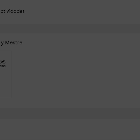
actividades.
 y Mestre
5
€
oche