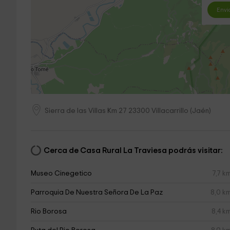
Envi
Sierra de las Villas Km 27
23300
Villacarrillo
(
Jaén
)
Cerca de Casa Rural La Traviesa podrás visitar:
Museo Cinegetico
7,7 k
Parroquia De Nuestra Señora De La Paz
8,0 k
Rio Borosa
8,4 k