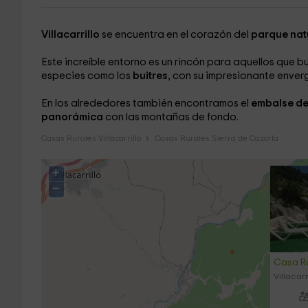
Villacarrillo
se encuentra en el corazón del
parque natu
Este increíble entorno es un rincón para aquellos que 
especies como los
buitres
, con su impresionante enver
En los alrededores también encontramos el
embalse d
panorámica
con las montañas de fondo.
Casas Rurales Villacarrillo
Casas Rurales Sierra de Cazorla
+
−
Casa Ru
Villacarr