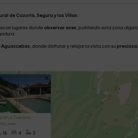
ral de Cazorla, Segura y las Villas
.
buscan lugares donde
observar aves
, poblando esta zona algun
gadura.
e Aguascebas
, donde disfrutar y relajar la vista con su
preciosa
ral La Traviesa
illo, Jaén
16
4
3