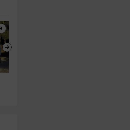
x4
Kayaks
Barranquismo
Alquilar un kayak en embalse 
Haz barranquismo en cañón 
de Quesada 1 hora
Guadalentín,nivel III
Cazorla
Cazorla
15.0 km
15.4 km
a partir de 15€
a partir de 45€