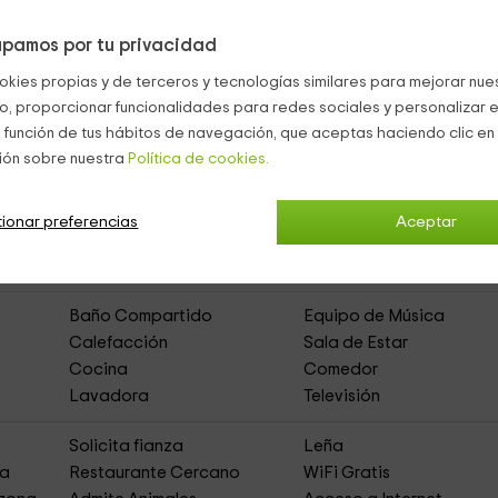
r animal
.
pamos por tu privacidad
okies propias y de terceros y tecnologías similares para mejorar nuest
co, proporcionar funcionalidades para redes sociales y personalizar e
 función de tus hábitos de navegación, que aceptas haciendo clic en 
viesa
ión sobre nuestra
(Casa Rural de Alquiler Íntegro)
Política de cookies.
ionar preferencias
Aceptar
Muebles de Jardín
Zona de Aparcamiento
Barbacoa
Jardín
Baño Compartido
Equipo de Música
Calefacción
Sala de Estar
Cocina
Comedor
Lavadora
Televisión
s
Solicita fianza
Leña
ja
Restaurante Cercano
WiFi Gratis