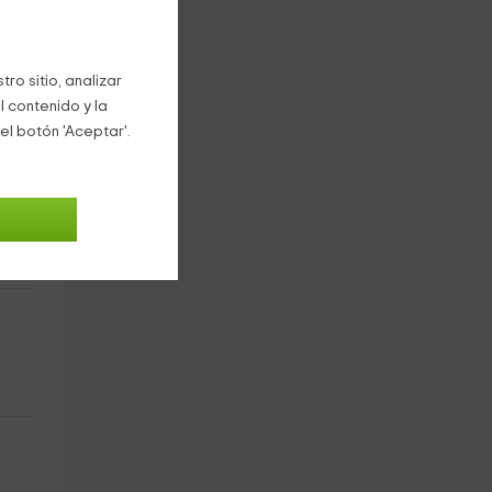
ro sitio, analizar
l contenido y la
el botón 'Aceptar'.