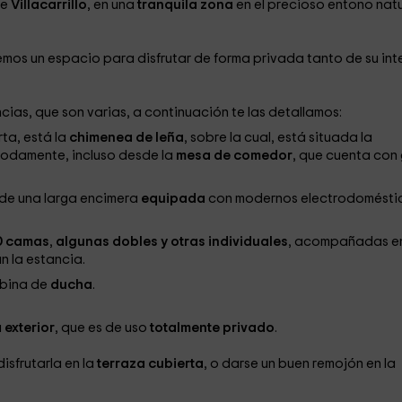
de
Villacarrillo
, en una
tranquila zona
en el precioso entono natu
cemos un espacio para disfrutar de forma privada tanto de su inte
cias, que son varias, a continuación te las detallamos:
rta, está la
chimenea de leña
, sobre la cual, está situada la
modamente, incluso desde la
mesa de comedor
, que cuenta con
e de una larga encimera
equipada
con modernos electrodomésti
0 camas
,
algunas dobles y otras individuales
, acompañadas e
ún la estancia.
abina de
ducha
.
a
exterior
, que es de uso
totalmente privado
.
disfrutarla en la
terraza cubierta
, o darse un buen remojón en la