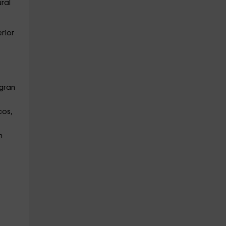
ral
rior
 gran
cos,
n