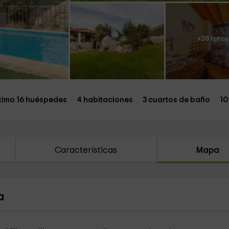
+38 fotos
imo 16 huéspedes
4 habitaciones
3 cuartos de baño
10
Características
Mapa
a