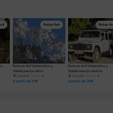
4x4
Rutas 4x4
Rutas 4
 - 
Ruta en 4x4 Valdetrillos y 
Ruta en 4x4 Valdetrillos y 
Valdecuevas niños
Valdecuevas adultos
Cazorla
Cazorla
15.0 km
15.0 km
a partir de 20€
a partir de 36€