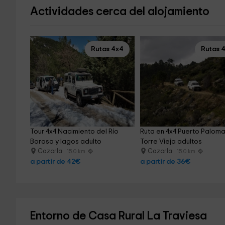
Actividades cerca del alojamiento
Rutas 4x4
Rutas 
Tour 4x4 Nacimiento del Río 
Ruta en 4x4 Puerto Palomas
Borosa y lagos adulto
Torre Vieja adultos
Cazorla
Cazorla
15.0 km
15.0 km
a partir de 42€
a partir de 36€
Entorno de Casa Rural La Traviesa