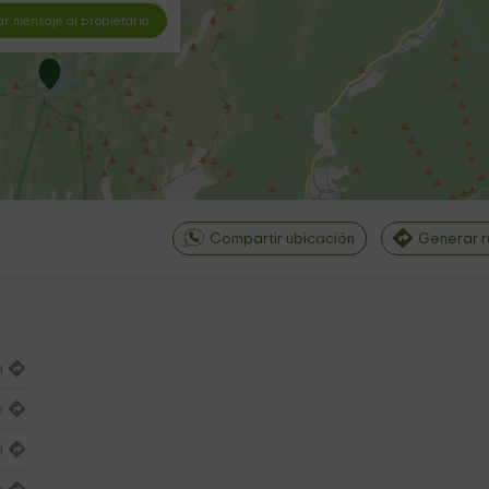
ar mensaje al propietario
Compartir ubicación
Generar r
m
©
OpenStreetMap
contri
m
m