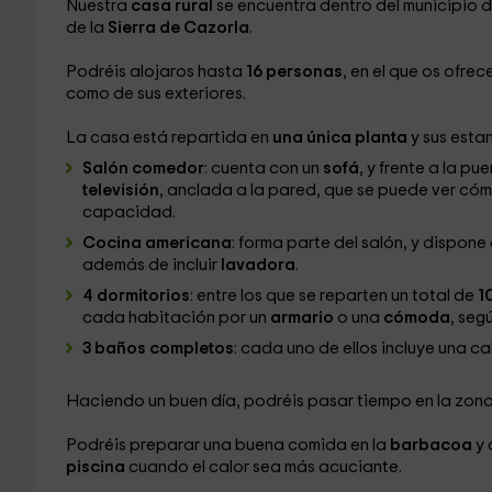
Nuestra
casa rural
se encuentra dentro del municipio 
de la
Sierra de Cazorla
.
Podréis alojaros hasta
16 personas
, en el que os ofre
como de sus exteriores.
La casa está repartida en
una única planta
y sus estan
Salón comedor
: cuenta con un
sofá
, y frente a la pue
televisión
, anclada a la pared, que se puede ver có
capacidad.
Cocina americana
: forma parte del salón, y dispon
además de incluir
lavadora
.
4 dormitorios
: entre los que se reparten un total de
1
cada habitación por un
armario
o una
cómoda
, seg
3 baños completos
: cada uno de ellos incluye una c
Haciendo un buen día, podréis pasar tiempo en la zon
Podréis preparar una buena comida en la
barbacoa
y 
piscina
cuando el calor sea más acuciante.