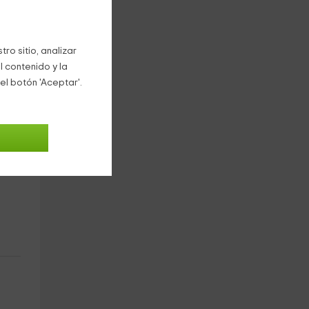
a
ro sitio, analizar
l contenido y la
el botón 'Aceptar'.