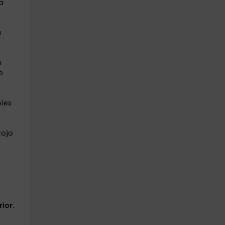
a
a
n
e
pies
rojo
rior
.