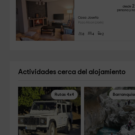
2
desde
persona y n
Casa Josefa
Pozo Alcon (Jaén)
8
4
2
Actividades cerca del alojamiento
Rutas 4x4
Barranqui