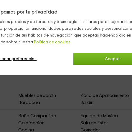
 comunitaria
, rodeada de un espacio con
tumbonas
, que se
 del complejo, o si lo prefieres, subir a la
terraza de la azote
pamos por tu privacidad
okies propias y de terceros y tecnologías similares para mejorar nuest
tamaño pequeño.
co, proporcionar funcionalidades para redes sociales y personalizar e
 función de tus hábitos de navegación, que aceptas haciendo clic en 
ión sobre nuestra
Política de cookies.
ionar preferencias
Aceptar
asa Rural de Alquiler Íntegro)
Muebles de Jardín
Zona de Aparcamiento
Barbacoa
Jardín
Baño Compartido
Equipo de Música
Calefacción
Sala de Estar
Cocina
Comedor