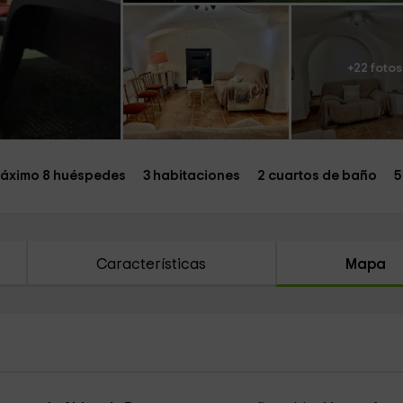
+22 fotos
áximo 8 huéspedes
3 habitaciones
2 cuartos de baño
5
Características
Mapa