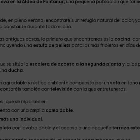
eva en la Aldea de Fontanar
, una pequeña población que form
, en pleno verano, encontraréis un refugio natural del calor, y
ra constante durante todo el año.
las antiguas casas, lo primero que encontramos es la
cocina
, co
 incluyendo una
estufa de pellets
para los más frioleros en días d
que se sitúa la
escalera de acceso a la segunda planta
y, a los 
 una
ducha
.
un agradable y rústico ambiente compuesto por un
sofá
en tono 
 contaréis también con
televisión
con la que entreteneros.
s, que se reparten en:
uenta con una amplia
cama doble
.
más una individual
.
pleto
con lavabo doble y el acceso a una pequeña
terraza exte