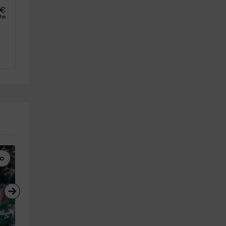
€
che
mo
Rutas 4x4
Rutas a Caballo