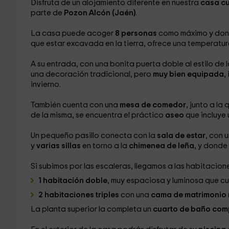
Disfruta de un alojamiento diferente en nuestra
casa cu
parte de
Pozon Alcón (Jaén)
.
La casa puede acoger
8 personas
como máximo y donde
que estar excavada en la tierra, ofrece una temperatu
A su entrada, con una bonita puerta doble al estilo de 
una decoración tradicional, pero
muy bien equipada
,
invierno.
También cuenta con una
mesa de comedor
, junto a la 
de la misma, se encuentra el práctico
aseo
que incluye
Un pequeño pasillo conecta con la
sala de estar
, con 
y
varias sillas
en torno a la
chimenea de leña
, y donde
Si subimos por las escaleras, llegamos a las habitacione
1 habitación doble
, muy espaciosa y luminosa que c
2 habitaciones triples
con una
cama de matrimonio 
La planta superior la completa un
cuarto de baño com