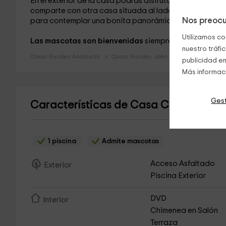
En el exterior de la casa podrás disfrutar de su
piscina
comparte con otra casa situada al lado y que forma parte
Nos preocu
para contemplar una bonita panorámica.
Utilizamos co
Las mascotas son bienvenidas
siempre que sean de 
nuestro tráfi
Casas Rurales Andalucía
Casas Rurales Jaén
publicidad en
Más informac
Gest
Características de Casa Cueva Sol
(C
1 piscina
Admite mascotas
Acceso Asfaltado
Exterior
Piscina Exterior
DVD
Interior
Chimenea en Salón
Terraza