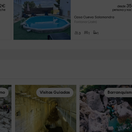
2
€
35
desde
oche
persona y no
Casa Cueva Salamandra
Fontanar (Jaén)
3
1
1
smo
Visitas Guiadas
Barranquis