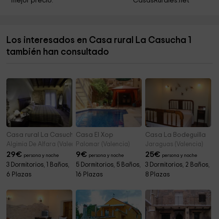
mejor precio.
CasasRurales.net
Facultad Adventista de Teología
8,7 km
Jardines de la Piscina
8,8 km
Los interesados en Casa rural La Casucha 1
La Miria
8,9 km
también han consultado
Iglesia Adventista del Séptimo Día - CEAS
8,9 km
Casa rural La Casucha 2
Casa El Xop
Casa La Bodeguilla
Algimia De Alfara (Valencia)
Palomar (Valencia)
Jaraguas (Valencia)
29
€
9
€
25
€
persona y noche
persona y noche
persona y noche
3 Dormitorios, 1 Baños,
5 Dormitorios, 5 Baños,
3 Dormitorios, 2 Baños,
6 Plazas
16 Plazas
8 Plazas