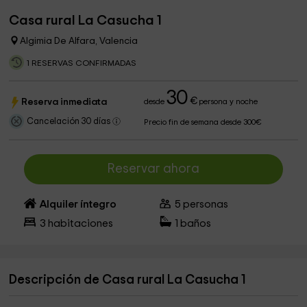
Casa rural La Casucha 1
Algimia De Alfara, Valencia
1 RESERVAS CONFIRMADAS
30
€
Reserva inmediata
desde
persona y noche
Cancelación 30 días
Precio fin de semana desde 300€
Reservar ahora
Alquiler íntegro
5
personas
3
habitaciones
1
baños
Descripción de Casa rural La Casucha 1