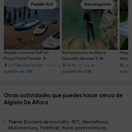
Paddle Surf
Barranquismo
Alquiler material SUP en 
Barranquismo en Sierra 
Alquila
Playa Pobla Farnals, 1h
Espadán de nivel 3, 4h
titula
La Pobla De Farnals
Onda
La P
22.3 km
24.7 km
a partir de 17€
a partir de 60€
a part
Otras actividades que puedes hacer cerca de
Algimia De Alfara
Tierra:
Bicicleta de montaña - BTT, Montañismo,
Multiaventura, Paintball, Rutas gastronómicas,