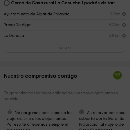
Cerca de Casa rural La Casucha 1 podrás visitar:
Ayuntamiento de Algar de Palancia
3,1 km
Presa De Algar
4,0 km
La Dehesa
6,8 km
Ayuntamiento de Sot de Ferrer
7,1 km
Más
Parroquia De La Inmaculada
7,2 km
Iglesia de la Concepción
7,2 km
Nuestro compromiso contigo
Ermita De San Antonio
7,3 km
Balsa de la Dehesa
7,4 km
Te garantizamos la mejor calidad de nuestros alojamientos y
servicios
Ayuntamiento de Quart de les Valls
7,8 km
Moli Nou
8,3 km
No cargamos comisiones a los 
Al reservar con nosotr
viajeros, sino a los alojamientos. 
cubierto por la Garantía de
Ayuntamiento de Quartell
8,5 km
Por eso te ofrecemos siempre el 
Protección al viajero de 