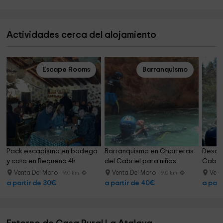
Actividades cerca del alojamiento
Escape Rooms
Barranquismo
Pack escapismo en bodega 
Barranquismo en Chorreras 
Descen
y cata en Requena 4h
del Cabriel para niños
Cabrie
Venta Del Moro
Venta Del Moro
Vent
9.0 km
9.0 km
a partir de 30€
a partir de 40€
a part