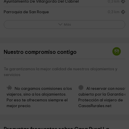
Ayuntamiento De Villargordo Del Cabriel
0,3 km
Parroquia de San Roque
0,3 km
Fuente de Los Chuscos
3,8 km
Más
Ermita de Nuestra Señora de la Consolación
16,3 km
Parroquia de San Pedro
17,3 km
Nuestro compromiso contigo
Ayuntamiento De Villalpardo
17,4 km
Ermita de San Cristóbal
18,4 km
Te garantizamos la mejor calidad de nuestros alojamientos y
servicios
Ayuntamiento de Graja De Iniesta
20,0 km
No cargamos comisiones a los 
Al reservar con nosotr
viajeros, sino a los alojamientos. 
cubierto por la Garantía de
Por eso te ofrecemos siempre el 
Protección al viajero de 
mejor precio.
CasasRurales.net