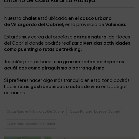
Entorno de Casa Rural La Atalaya
Nuestro
chalet
está ubicado
en el casco urbano
de Villargordo del Cabriel,
en la provincia de
Valencia.
Estarás muy cerca del precioso
parque natural
de Hoces
del Cabriel donde podrás realizar
divertidas actividades
como puenting o rutas de trekking.
También podrás hacer una
gran variedad de deportes
acuáticos como piragüismo o barranquismo.
Si prefieres hacer algo más tranquilo en esta zona podrás
hacer
rutas gastronómicas o catas de vino
en bodegas
cercanas.
Casas Rurales Villargordo Del Cabriel
Casas Rurales Hoces del Cabriel
Casas Rurales Valle del Cabriel