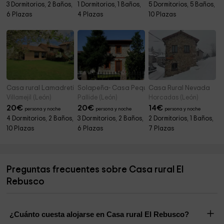
3 Dormitorios, 2 Baños,
1 Dormitorios, 1 Baños,
5 Dormitorios, 5 Baños,
6 Plazas
4 Plazas
10 Plazas
Casa rural Lamadretierra
Solapeña- Casa Pequeña
Casa Rural Nevada
Villamejil (León)
Pallide (León)
Horcadas (León)
20
€
20
€
14
€
persona y noche
persona y noche
persona y noche
4 Dormitorios, 2 Baños,
3 Dormitorios, 2 Baños,
2 Dormitorios, 1 Baños,
10 Plazas
6 Plazas
7 Plazas
Preguntas frecuentes sobre Casa rural El
Rebusco
¿Cuánto cuesta alojarse en Casa rural El Rebusco?