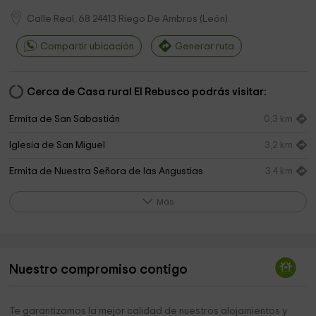
Calle Real, 68
24413
Riego De Ambros
(
León
)
Compartir ubicación
Generar ruta
Cerca de Casa rural El Rebusco podrás visitar:
Ermita de San Sabastián
0,3 km
Iglesia de San Miguel
3,2 km
Ermita de Nuestra Señora de las Angustias
3,4 km
Iglesia de San Nicolás
3,6 km
Más
Casa Consistorial de Molinaseca
3,7 km
Ayuntamiento De Molinaseca
3,7 km
Nuestro compromiso contigo
Nogalon del Tio Eusebio
4,8 km
Iglesia de San Justo y San Pastor
5,3 km
Te garantizamos la mejor calidad de nuestros alojamientos y