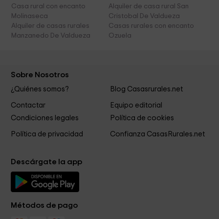
Casa rural con encanto
Alquiler de casa rural San
Molinaseca
Cristobal De Valdueza
Alquiler de casas rurales
Casas rurales con encanto
Manzanedo De Valdueza
Ozuela
Sobre Nosotros
¿Quiénes somos?
Blog Casasrurales.net
Contactar
Equipo editorial
Condiciones legales
Política de cookies
Política de privacidad
Confianza CasasRurales.net
Descárgate la app
Métodos de pago