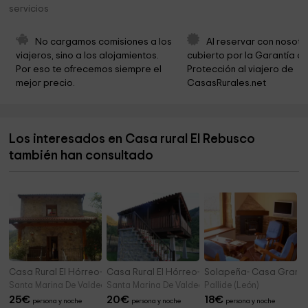
servicios
Iglesia de San Martín de Salas de los Barrios
5,4 km
Iglesia de Santa Colomba
5,9 km
No cargamos comisiones a los 
Al reservar con nosotr
viajeros, sino a los alojamientos. 
cubierto por la Garantía de
Iglesia Barroca del Cristo de la Veracruz
6,1 km
Por eso te ofrecemos siempre el 
Protección al viajero de 
mejor precio.
CasasRurales.net
Ermita de San Antonio Abad
6,2 km
Parroquia de Calamocos
6,4 km
Los interesados en Casa rural El Rebusco
Ermita
6,9 km
también han consultado
Cementerio
7,0 km
Casa Rural El Hórreo- La Casa
Casa Rural El Hórreo- Hórreo
Solapeña- Casa Grand
Santa Marina De Valdeon (León)
Santa Marina De Valdeon (León)
Pallide (León)
25
€
20
€
18
€
persona y noche
persona y noche
persona y noche