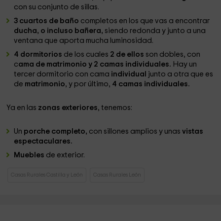
con su conjunto de sillas.
3 cuartos de baño
completos en los que vas a encontrar
ducha, o incluso bañera,
siendo redonda y junto a una
ventana que aporta mucha luminosidad.
4 dormitorios
de los cuales
2 de ellos
son dobles, con
c
ama de matrimonio y 2 camas individuales.
Hay un
tercer dormitorio con cama
individual
junto a otra que es
de
matrimonio
, y por último,
4 camas individuales.
Ya en las
zonas exteriores
, tenemos:
Un
porche completo,
con sillones amplios y unas
vistas
espectaculares.
Muebles
de exterior.
Casas Rurales Castilla y León
Casas Rurales León