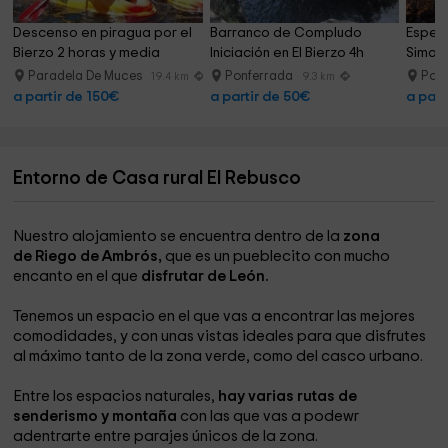
Descenso en piragua por el 
Barranco de Compludo 
Espel
Bierzo 2 horas y media
Iniciación en El Bierzo 4h
Sima d
Paradela De Muces
Ponferrada
Pon
19.4 km
9.3 km
a partir de 150€
a partir de 50€
a part
Entorno de Casa rural El Rebusco
Nuestro alojamiento se encuentra dentro de la
zona
de Riego de Ambrós,
que es un pueblecito con mucho
encanto en el que
disfrutar de León.
Tenemos un espacio en el que vas a encontrar las mejores
comodidades, y con unas vistas ideales para que disfrutes
al máximo tanto de la zona verde, como del casco urbano.
Entre los espacios naturales,
hay varias rutas de
senderismo y montaña
con las que vas a podewr
adentrarte entre parajes únicos de la zona.