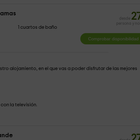
 camas
2
desde
persona y n
1 cuartos de baño
stro alojamiento, en el que vas a poder disfrutar de las mejores
con la televisión.
ande
2