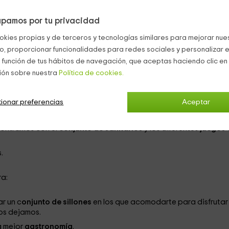
tar de las mejores comodidades
, y de la esencia de un alojami
pamos por tu privacidad
ál de todas nuestras habitaciones quieres quedarte.
okies propias y de terceros y tecnologías similares para mejorar nuest
ara 12 personas,
que van a poder acomodarse, dependiendo
co, proporcionar funcionalidades para redes sociales y personalizar e
nemos.
 función de tus hábitos de navegación, que aceptas haciendo clic en 
ión sobre nuestra
Política de cookies.
ionar preferencias
Aceptar
mas individuales
que pueden estar perfectamente vestidas co
ados de las camas.
ncontramos con el
conjunto de sanitarios
y los diferentes
juegos 
.
a:
r un c
onjunto de sillones
en los que acomodarte para disfrutar
os dejamos.
a mejor
gastronomía
.