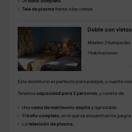
Un
baño completo.
Tele de plasma
frente a las camas.
Doble con vistas
Máximo 2 huéspedes
1 habitaciones
Este dormitorio es perfecto para parejas, y cuenta con
Tenemos
capacidad para 2 personas,
y consta de:
Una
cama de matrimonio amplia
y agradable.
El
baño completo
, en el que se encuentran los juegos
La
televisión de plasma.