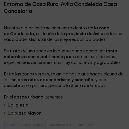
Entorno de Casa Rural Avila Candeleda Casa
Candelaria
Nuestro alojamiento se encuentra dentro de la
zona
de Candeleda,
un rincón de la
provincia de Ávila
en la que
vas a poder disfrutar de las mejores comodidades.
Se trata de una zona en la que se puede combinar
tanto
naturaleza como patrimonio
para ofrecer una de esas
experiencias de turismo rural muy completas y agradables.
Entre las zonas verdes, te animamos a que hagas alguna de
las
mejores rutas de senderismo y montaña,
y que
descubras en primera persona la Sierra de Gredos.
En el
casco urbano,
tenemos:
La
iglesia
.
La
plaza Mayor.
Casas Rurales Candeleda
Casas Rurales Sierra de Gredos