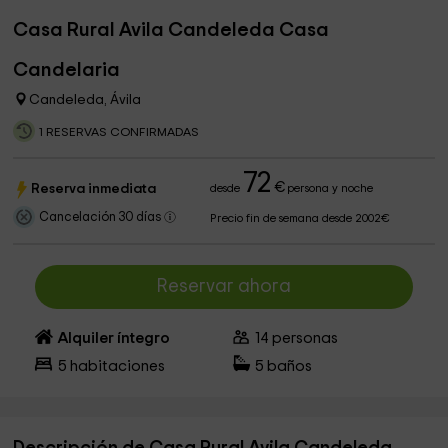
Casa Rural Avila Candeleda Casa
Candelaria
Candeleda, Ávila
1 RESERVAS CONFIRMADAS
72
€
Reserva inmediata
desde
persona y noche
Cancelación 30 días
Precio fin de semana desde 2002€
Reservar ahora
Alquiler íntegro
14
personas
5
habitaciones
5
baños