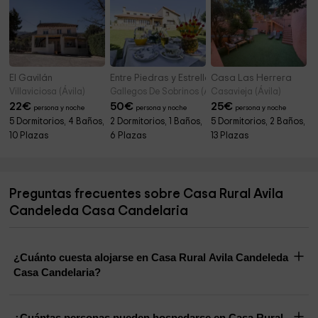
El Gavilán
Entre Piedras y Estrellas
Casa Las Herrera
Villaviciosa (Ávila)
Gallegos De Sobrinos (Ávila)
Casavieja (Ávila)
22
€
50
€
25
€
persona y noche
persona y noche
persona y noche
5 Dormitorios, 4 Baños,
2 Dormitorios, 1 Baños,
5 Dormitorios, 2 Baños,
10 Plazas
6 Plazas
13 Plazas
Preguntas frecuentes sobre Casa Rural Avila
Candeleda Casa Candelaria
¿Cuánto cuesta alojarse en Casa Rural Avila Candeleda
Casa Candelaria?
¿Cuántas personas pueden hospedarse en Casa Rural