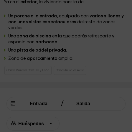
Ya en el
exterior
, la vivienda consta de:
Un
porche a la entrada,
equipado con
varios sillones y
con unas vistas espectaculares
del resto de zonas
verdes.
Una
zona de piscina
en la que podrás refrescarte y
espacio con
barbacoa
.
Una
pista de pádel privada.
Zona de
aparcamiento
amplia.
Casas Rurales Castilla y León
Casas Rurales Ávila