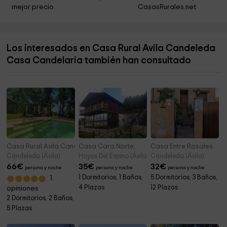
Museo Etnografico de Candeleda
3,4 km
mejor precio.
CasasRurales.net
Casa de las Flores Museo del Juguete de Hojalata
3,4 km
Ayuntamiento De Candeleda
3,4 km
Los interesados en Casa Rural Avila Candeleda
Parroquia de Nuestra Señora de la Asunción
3,4 km
Casa Candelaria también han consultado
Cementery
3,7 km
Casa Rural Avila Candeleda Los Fresnos
Casa Cara Norte
Casa Entre Rosales
Candeleda (Ávila)
Hoyos Del Espino (Ávila)
Candeleda (Ávila)
66
€
35
€
32
€
persona y noche
persona y noche
persona y noche
1 Dormitorios, 1 Baños,
5 Dormitorios, 3 Baños,
1
4 Plazas
12 Plazas
opiniones
2 Dormitorios, 2 Baños,
5 Plazas