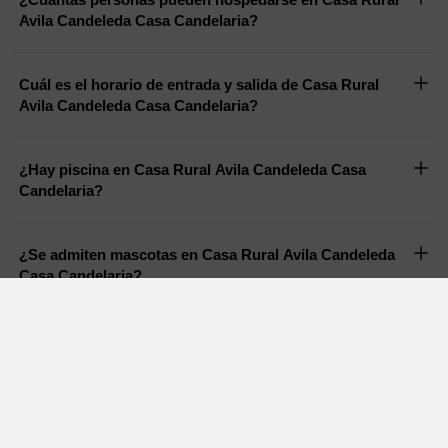
Avila Candeleda Casa Candelaria?
Cuál es el horario de entrada y salida de Casa Rural
Avila Candeleda Casa Candelaria?
¿Hay piscina en Casa Rural Avila Candeleda Casa
Candelaria?
¿Se admiten mascotas en Casa Rural Avila Candeleda
Casa Candelaria?
Casas Rurales en otras zonas cercanas