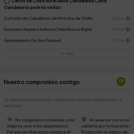
Cerca de Casa Rural Avila Candeleda Casa
Candelaria podrás visitar:
Cofradía de Caballeros de Ntra Sra de Chilla
2,6 km
Santuario Nuestra Señora Chilla Musica Bajita
2,6 km
Ayuntamiento De San Pascual
2,7 km
Ermita de San Blas
3,0 km
Más
Congregación Hermanas Concepcionistas
3,0 km
Franciscanas
Humus Extrem C.B.
3,1 km
Nuestro compromiso contigo
Yeguada Ermita San Bernardo
3,2 km
Te garantizamos la mejor calidad de nuestros alojamientos y
La Lagunilla
3,2 km
servicios
Plaza Del Castillo
3,3 km
No cargamos comisiones a los 
Al reservar con nosotr
Museo del juguete de hojalata
3,3 km
viajeros, sino a los alojamientos. 
cubierto por la Garantía de
Por eso te ofrecemos siempre el 
Protección al viajero de 