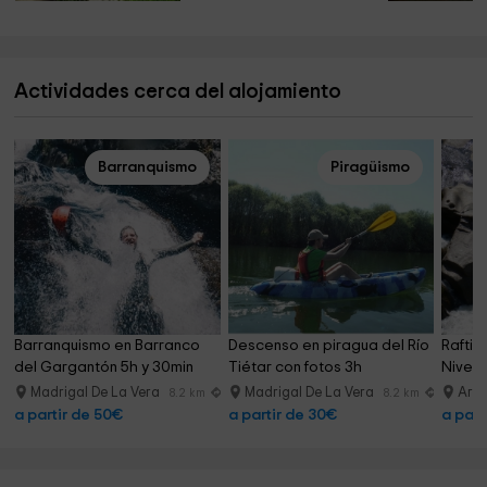
Actividades cerca del alojamiento
Barranquismo
Piragüismo
Barranquismo en Barranco 
Descenso en piragua del Río 
Raftin
del Gargantón 5h y 30min
Tiétar con fotos 3h
Nivel 
Madrigal De La Vera
Madrigal De La Vera
Aren
8.2 km
8.2 km
a partir de 50€
a partir de 30€
a part