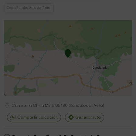
Casas Rurales Valle del Tiétar
Carretera Chilla M3,6
05480
Candeleda
(
Ávila
)
Compartir ubicación
Generar ruta