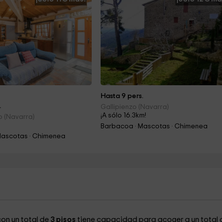
Hasta 9 pers.
.
Gallipienzo (Navarra)
¡A sólo 16.3km!
to (Navarra)
Barbacoa · Mascotas · Chimenea
Mascotas · Chimenea
con un total de
3 pisos
tiene capacidad para acoger a un total 