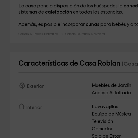
La casa pone a disposición de los huéspedes la
conexi
sistemas de
calefacción
en todas las estancias.
Además, es posible incorporar
cunas
para bebés y a tod
Casas Rurales Navarra
Casas Rurales Navarra
Características de Casa Roblan
(Casa 
Muebles de Jardín
Exterior
Acceso Asfaltado
Lavavajillas
Interior
Equipo de Música
Televisión
Comedor
Sala de Estar