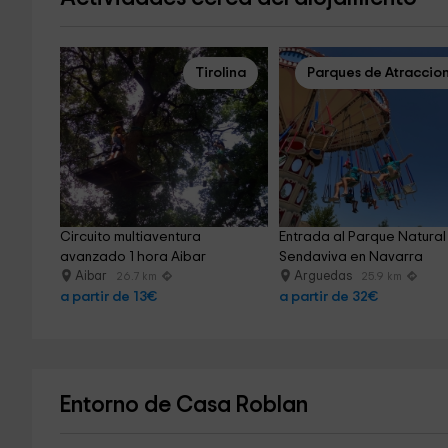
Tirolina
Parques de Atraccio
Circuito multiaventura 
Entrada al Parque Natural
avanzado 1 hora Aibar
Sendaviva en Navarra
Aibar
Arguedas
26.7 km
25.9 km
a partir de 13€
a partir de 32€
Entorno de Casa Roblan