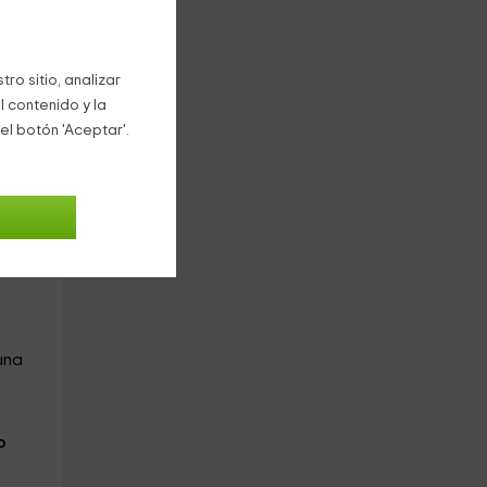
ro sitio, analizar
l contenido y la
el botón 'Aceptar'.
 de
 una
o