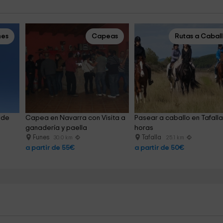
nes
Capeas
Rutas a Cabal
 de 
Capea en Navarra con Visita a 
Pasear a caballo en Tafalla
ganadería y paella
horas
Funes
Tafalla
30.0 km
25.1 km
a partir de 55€
a partir de 50€