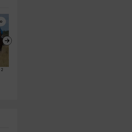
lo
Tirolina
Rutas a Caballo
 2 
Circuito multiaventura de 
Paseo en poni para niños en 
iniciación Aibar 30 min
Tafalla
Aibar
Tafalla
26.7 km
25.1 km
a partir de 9€
a partir de 20€