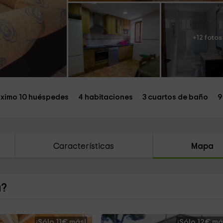
+12 fotos
ximo 10 huéspedes
4 habitaciones
3 cuartos de baño
9
Características
Mapa
a?
¡Sólo 11€ más!
¡Sólo 12€ má