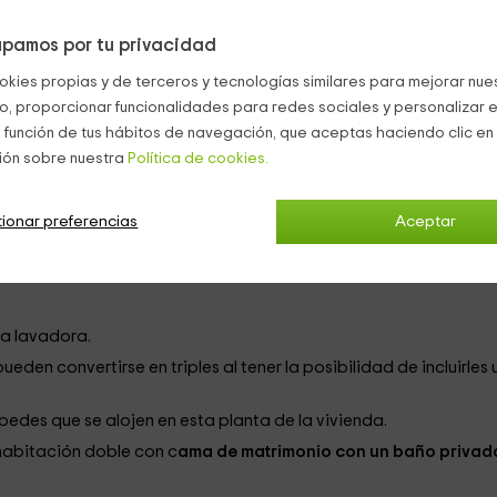
pamos por tu privacidad
a casa:
okies propias y de terceros y tecnologías similares para mejorar nuest
co, proporcionar funcionalidades para redes sociales y personalizar e
 sitúan los
sofás, una televisión y una mesa de comedor
para
 función de tus hábitos de navegación, que aceptas haciendo clic en 
ión sobre nuestra
Política de cookies.
 vitrocerámica, campana extractora, lavavajillas, nevera y
ha.
ionar preferencias
Aceptar
er disfrutar de ella, se dispone de mesa y sillas de exterior a uno
la lavadora.
ueden convertirse en triples al tener la posibilidad de incluirles
des que se alojen en esta planta de la vivienda.
habitación doble con c
ama de matrimonio con un baño privad