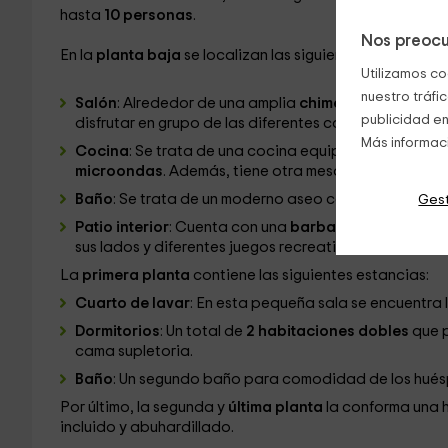
hasta
10 personas
.
Nos preocu
En la
planta baja
se localizan las siguientes partes de l
Utilizamos co
nuestro tráfi
Salón
: Alrededor de una amplia
chimenea
interior se
publicidad en
disfrutar en grupo de las diferentes comidas del día.
Más informac
Cocina
: Se trata de una cocina equipada con
horno,
microondas
. Además, tiene otra mesa de comedor.
Baño
: Se trata de un moderno aseo con plato de duc
Gest
Patio interior
: Cuenta con una
barbacoa
y, para pod
sus lados y diferentes juegos recreativos.
La
primera planta
contiene las siguientes estancias:
Cuarto de lavar
: En esta pequeña sala se encuentra 
Dormitorios
: Un total de
2 habitaciones dobles
que p
cama supletoria.
Baño
: Un segundo baño para comodidad de los huéspe
Por último, la segunda y
última planta
la conforma una 
incluido y abuhardillado.