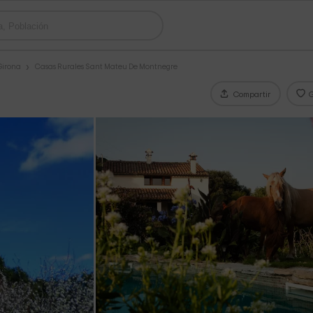
Girona
Casas Rurales Sant Mateu De Montnegre
Compartir