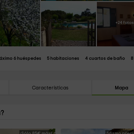
+24 fotos
áximo 6 huéspedes
5 habitaciones
4 cuartos de baño
8
Características
Mapa
a?
¡Sólo 85€ más!
¡Mismo preci