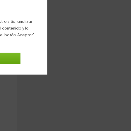
tes
:
ro sitio, analizar
s y
l contenido y la
el botón 'Aceptar'.