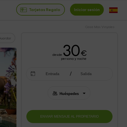
Tarjetas Regalo
Iniciar sesión
Casa Mas Vinyoles
Guardar
30
€
desde
persona y noche