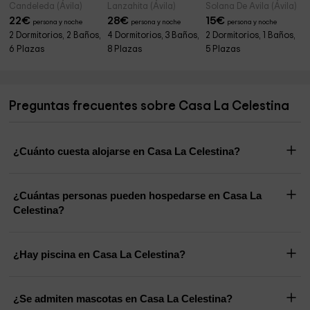
Candeleda (Ávila)
Lanzahita (Ávila)
Solana De Avila (Ávila)
22
€
28
€
15
€
persona y noche
persona y noche
persona y noche
2 Dormitorios, 2 Baños,
4 Dormitorios, 3 Baños,
2 Dormitorios, 1 Baños,
6 Plazas
8 Plazas
5 Plazas
Preguntas frecuentes sobre Casa La Celestina
¿Cuánto cuesta alojarse en Casa La Celestina?
¿Cuántas personas pueden hospedarse en Casa La
Celestina?
¿Hay piscina en Casa La Celestina?
¿Se admiten mascotas en Casa La Celestina?