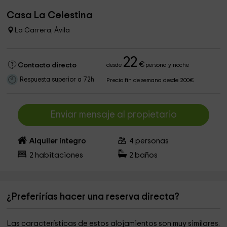
Casa La Celestina
La Carrera, Ávila
22
€
Contacto directo
desde
persona y noche
Respuesta superior a 72h
Precio fin de semana desde 200€
Enviar mensaje al propietario
Alquiler íntegro
4
personas
2
habitaciones
2
baños
¿Preferirías hacer una reserva directa?
Las características de estos alojamientos son muy similares.