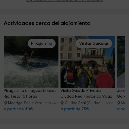
Actividades cerca del alojamiento
Piragüismo
Visitas Guiadas
Piragüismo en aguas bravas 
Visita Guiada Privada 
Jorna
Río Tiétar 6 horas
Ciudad Real Histórica 9pax
Garga
Madrigal De La Vera
Ciudad Real (Ciudad)
Madr
27.3 km
3.9 km
a partir de 40€
a partir de 75€
a part