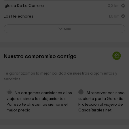
Iglesia De La Carrera
0,3 km
Los Helechares
1,0 km
Ermita del Cristo del Caño
1,5 km
Más
Cristo del Caño
2,3 km
Iglesia de San Bernabe
2,4 km
Nuestro compromiso contigo
Museo De La Judía
2,5 km
Iglesia Mayor de la Asunción de Nuestra Señora
2,6 km
Te garantizamos la mejor calidad de nuestros alojamientos y
servicios
IGLESIA DE LA ASUNCIÓN DE NUESTRA SEÑORA
2,6 km
Museo Parrroquial De El Barco De Ávila Iglesia
2,6 km
No cargamos comisiones a los 
Al reservar con nosotr
Asunción De Nuetra Señora
viajeros, sino a los alojamientos. 
cubierto por la Garantía de
Por eso te ofrecemos siempre el 
Protección al viajero de 
Iglesia - Casa Natal de San Pedro del Barco
2,6 km
mejor precio.
CasasRurales.net
Ayuntamiento de El Barco de Ávila
2,7 km
El Barco de Avila
2,8 km