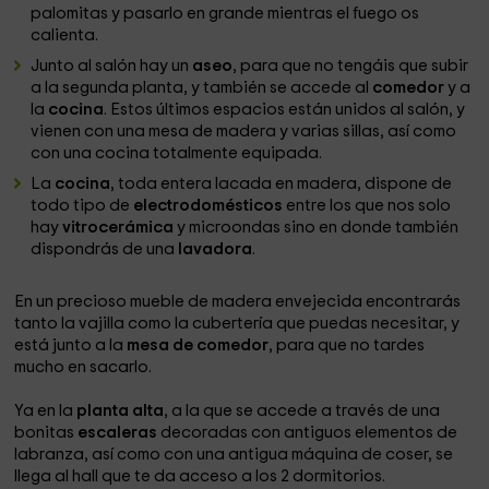
palomitas y pasarlo en grande mientras el fuego os
calienta.
Junto al salón hay un
aseo
, para que no tengáis que subir
a la segunda planta, y también se accede al
comedor
y a
la
cocina
. Estos últimos espacios están unidos al salón, y
vienen con una mesa de madera y varias sillas, así como
con una cocina totalmente equipada.
La
cocina
, toda entera lacada en madera, dispone de
todo tipo de
electrodomésticos
entre los que nos solo
hay
vitrocerámica
y microondas sino en donde también
dispondrás de una
lavadora
.
En un precioso mueble de madera envejecida encontrarás
tanto la vajilla como la cubertería que puedas necesitar, y
está junto a la
mesa de comedor
, para que no tardes
mucho en sacarlo.
Ya en la
planta alta
, a la que se accede a través de una
bonitas
escaleras
decoradas con antiguos elementos de
labranza, así como con una antigua máquina de coser, se
llega al hall que te da acceso a los 2 dormitorios.