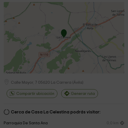
Calle Mayor, 7
05620
La Carrera
(
Ávila
)
Compartir ubicación
Generar ruta
Cerca de Casa La Celestina podrás visitar:
Parroquia De Santa Ana
0,0 km