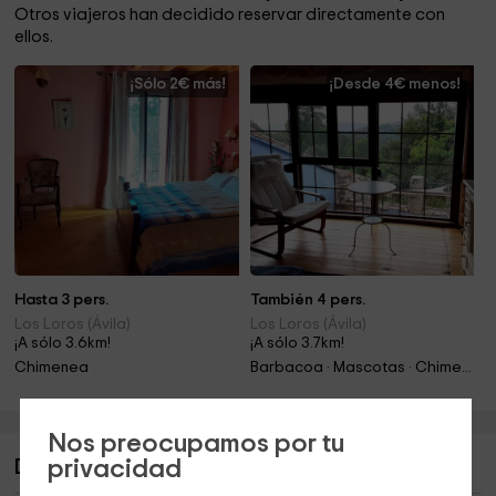
Otros viajeros han decidido reservar directamente con
ellos.
¡Sólo 2€ más!
¡Desde 4€ menos!
Hasta 3 pers.
También 4 pers.
Los Loros (Ávila)
Los Loros (Ávila)
¡A sólo 3.6km!
¡A sólo 3.7km!
Chimenea
Barbacoa · Mascotas · Chimenea
Nos preocupamos por tu
privacidad
Descripción de Casa La Celestina