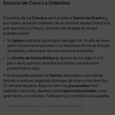
Entorno de Casa La Celestina
El pueblo de
La Carrera
está en plena
Sierra de Gredos
y,
por tanto, estarás rodeado de un entorno excepcional a la
par que limpio y fresco. Se trata de un lugar en el que
puedes visitar:
Su
iglesia
datada a principio del siglo XX. En ella se unen
estilo modernista así como con distintas técnicas a base
de ladrillo y de la que aún se conserva el retablo.
La
Ermita de Santa Bárbara
, que es de los siglo V y VI,
pero de la que solo quedan las ruinas y un precioso
paseo hasta aquí.
Y no te puedes perder las
fiestas
del pueblo, con varias
fechas a marcas: segundo domingo de mayo y los días 26 y
27 del mes de junio. Aquí no solo hay
pasacalles
sino
también carrozas, desfiles con
trajes tradicionales
y una
gran fiesta con la reina. También hay corridas con vaquillas.
Casas Rurales La Carrera
Casas Rurales Sierra de Gredos