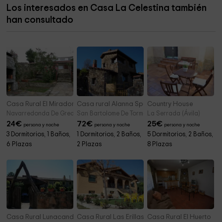
Los interesados en Casa La Celestina también
Ermita de San Pedro
3,8 km
han consultado
Ermita de San Martín
4,1 km
Casa Rural El Mirador de la Sierra
Casa rural Alanna Spa
Country House
Navarredonda De Gredos (Ávila)
San Bartolome De Tormes (Ávila)
La Serrada (Ávila)
24
€
72
€
25
€
persona y noche
persona y noche
persona y noche
3 Dormitorios, 1 Baños,
1 Dormitorios, 2 Baños,
5 Dormitorios, 2 Baños,
6 Plazas
2 Plazas
8 Plazas
Casa Rural Lunacandeleda
Casa Rural Las Erillas A
Casa Rural El Huerto