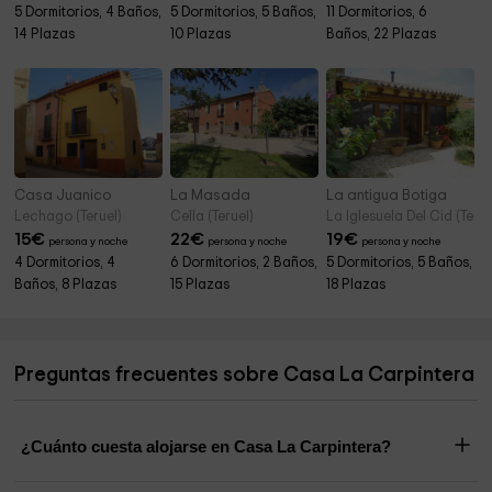
5 Dormitorios, 4 Baños,
5 Dormitorios, 5 Baños,
11 Dormitorios, 6
14 Plazas
10 Plazas
Baños, 22 Plazas
Casa Juanico
La Masada
La antigua Botiga
Lechago (Teruel)
Cella (Teruel)
La Iglesuela Del Cid (Terue
15
€
22
€
19
€
persona y noche
persona y noche
persona y noche
4 Dormitorios, 4
6 Dormitorios, 2 Baños,
5 Dormitorios, 5 Baños,
Baños, 8 Plazas
15 Plazas
18 Plazas
Preguntas frecuentes sobre Casa La Carpintera
¿Cuánto cuesta alojarse en Casa La Carpintera?