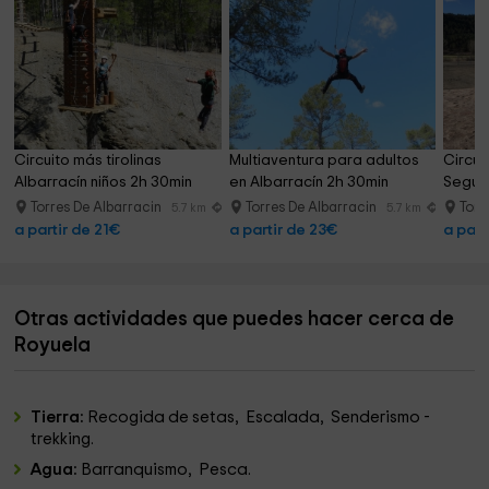
Circuito más tirolinas 
Multiaventura para adultos 
Circuit
Albarracín niños 2h 30min
en Albarracín 2h 30min
Seguri
Torres De Albarracin
Torres De Albarracin
Torr
5.7 km
5.7 km
a partir de 21€
a partir de 23€
a part
Otras actividades que puedes hacer cerca de
Royuela
Tierra:
Recogida de setas, Escalada, Senderismo -
trekking.
Agua:
Barranquismo, Pesca.