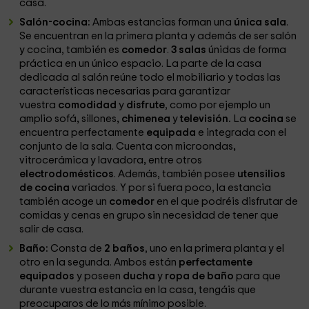
casa.
Salón-cocina:
Ambas estancias forman una
única sala
.
Se encuentran en la primera planta y además de ser salón
y cocina, también es
comedor
.
3 salas
únidas de forma
práctica en un único espacio. La parte de la casa
dedicada al salón reúne
todo el mobiliario y todas las
características necesarias para garantizar
vuestra
comodidad
y
disfrute
, como por ejemplo un
amplio sofá
,
sillones
, chimenea
y
televisión.
La
cocina
se
encuentra perfectamente
equipada
e integrada con el
conjunto de la sala. Cuenta con microondas
,
vitrocerámica y lavadora
,
entre otros
electrodomésticos
. Además, también posee
utensilios
de cocina
variados. Y por si fuera poco, la estancia
también acoge un
comedor
en el que podréis disfrutar de
comidas y cenas en grupo sin necesidad de tener que
salir de casa.
Baño:
Consta de
2 baños
, uno en la primera planta y el
otro en la segunda. Ambos están
perfectamente
equipados
y poseen
ducha
y
ropa de baño
para que
durante vuestra estancia en la casa, tengáis que
preocuparos de lo más mínimo posible.