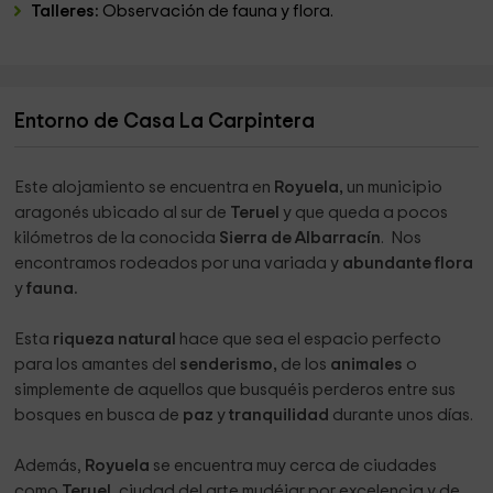
Talleres:
Observación de fauna y flora.
Entorno de Casa La Carpintera
Este alojamiento se encuentra en
Royuela,
un municipio
aragonés ubicado al sur de
Teruel
y que queda a pocos
kilómetros de la conocida
Sierra de Albarracín
. Nos
encontramos rodeados por una variada y
abundante flora
y
fauna.
Esta
riqueza natural
hace que sea el espacio perfecto
para los amantes del
senderismo,
de los
animales
o
simplemente de aquellos que busquéis perderos entre sus
bosques en busca de
paz
y
tranquilidad
durante unos días.
Además,
Royuela
se encuentra muy cerca de ciudades
como
Teruel,
ciudad del arte mudéjar por excelencia y de