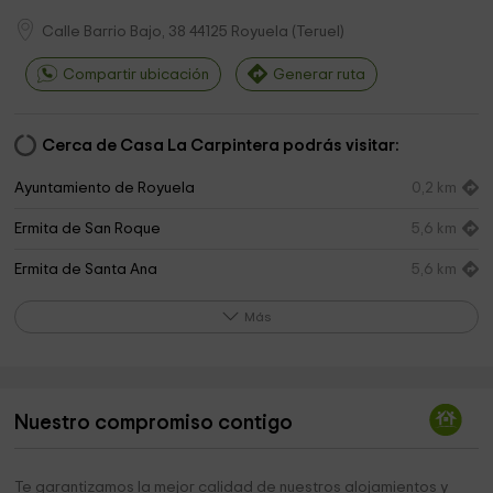
Calle Barrio Bajo, 38
44125
Royuela
(
Teruel
)
Compartir ubicación
Generar ruta
Cerca de Casa La Carpintera podrás visitar:
Ayuntamiento de Royuela
0,2 km
Ermita de San Roque
5,6 km
Ermita de Santa Ana
5,6 km
Canyon Arches
6,0 km
Más
Museo Municipal - Antiguo Hospital - Fundación
6,6 km
Santa María De Albarracín
Fundación Santa María De Albarracín
6,6 km
Nuestro compromiso contigo
Ermita de San Juan
6,6 km
Te garantizamos la mejor calidad de nuestros alojamientos y