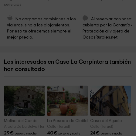
Torre de Doña Blanca
6,6 km
servicios
Casa de Santa María
6,6 km
No cargamos comisiones a los 
Al reservar con nosotr
Catedral de Albarracín
6,6 km
viajeros, sino a los alojamientos. 
cubierto por la Garantía de
Por eso te ofrecemos siempre el 
Protección al viajero de 
Ermita de Santa María
6,7 km
mejor precio.
CasasRurales.net
Museo Diocesano
6,7 km
Comarca de la Sierra de Albarracín
6,7 km
Los interesados en Casa La Carpintera también
Inicio / Final Paseo Fluvial
6,7 km
han consultado
Fundación Santa María De Albarracín
6,7 km
Molino del Conde
La Posada de Clotilde
Casa del Agüelo
Alcala De La Selva (Teruel)
Cella (Teruel)
Cella (Teruel)
29
€
40
€
24
€
persona y noche
persona y noche
persona y noche