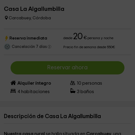
Casa La Algallumbilla
Carcabuey, Córdoba
20
€
Reserva inmediata
desde
persona y noche
Cancelación 7 días
Precio fin de semana desde 550€
Reservar ahora
Alquiler íntegro
10
personas
4
habitaciones
3
baños
Descripción de Casa La Algallumbilla
Nuestra casa rural
se halla situada en
Carcabuey
, una