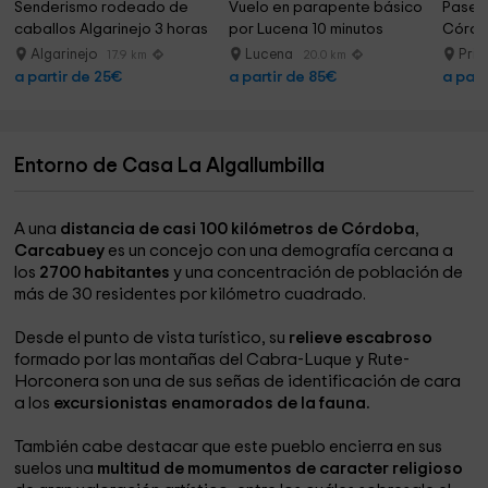
Senderismo rodeado de 
Vuelo en parapente básico 
Paseo 
caballos Algarinejo 3 horas
por Lucena 10 minutos
Córdob
1h
Algarinejo
Lucena
Pri
17.9 km
20.0 km
a partir de 25€
a partir de 85€
a part
Entorno de Casa La Algallumbilla
A una
distancia de casi 100 kilómetros de Córdoba
,
Carcabuey
es un concejo con una demografía cercana a
los
2700 habitantes
y una concentración de población de
más de 30 residentes por kilómetro cuadrado.
Desde el punto de vista turístico, su
relieve escabroso
formado por las montañas del Cabra-Luque y Rute-
Horconera son una de sus señas de identificación de cara
a los
excursionistas enamorados de la fauna.
También cabe destacar que este pueblo encierra en sus
suelos una
multitud de momumentos de caracter religioso