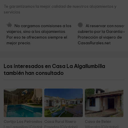
Iglesia Virgen del Castillo
0,3 km
Te garantizamos la mejor calidad de nuestros alojamientos y
servicios
Rafaela Park
0,4 km
Ermita del Calvario
0,5 km
No cargamos comisiones a los 
Al reservar con nosotr
viajeros, sino a los alojamientos. 
cubierto por la Garantía de
Complejo Bujío Del Toro
0,6 km
Por eso te ofrecemos siempre el 
Protección al viajero de 
mejor precio.
CasasRurales.net
Presa de Jaula
2,9 km
La nevera
3,2 km
Los interesados en Casa La Algallumbilla
Club de Aeromodelismo
3,8 km
también han consultado
Área Recreativa El Palancar
3,8 km
Cortijo Los Petronilos
Casa Rural Rivero
Casa de Belén
Las Lagunillas (Córdoba)
Posadas (Córdoba)
Villaralto (Córdoba)