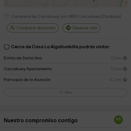
Carretera de Carcabuey, s/n
14810
Carcabuey
(
Córdoba
)
Compartir ubicación
Generar ruta
Cerca de Casa La Algallumbilla podrás visitar:
Ermita de Santa Ana
0,1 km
Carcabuey Ayuntamiento
0,1 km
Parroquia de la Asunción
0,2 km
Museo Histórico Municipal de Carcabuey
0,2 km
Más
charcuela Park
0,2 km
Parque Municipal
0,2 km
Nuestro compromiso contigo
Iglesia de San Marcos
0,3 km