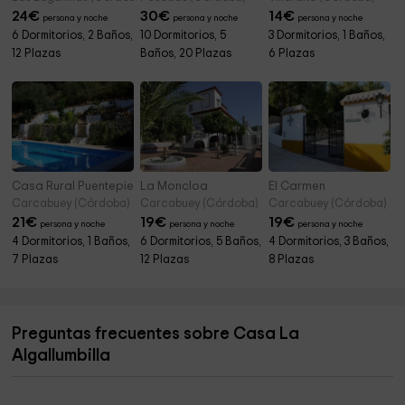
24
€
30
€
14
€
persona y noche
persona y noche
persona y noche
6 Dormitorios, 2 Baños,
10 Dormitorios, 5
3 Dormitorios, 1 Baños,
12 Plazas
Baños, 20 Plazas
6 Plazas
Casa Rural Puentepiedra
La Moncloa
El Carmen
Carcabuey (Córdoba)
Carcabuey (Córdoba)
Carcabuey (Córdoba)
21
€
19
€
19
€
persona y noche
persona y noche
persona y noche
4 Dormitorios, 1 Baños,
6 Dormitorios, 5 Baños,
4 Dormitorios, 3 Baños,
7 Plazas
12 Plazas
8 Plazas
Preguntas frecuentes sobre Casa La
Algallumbilla