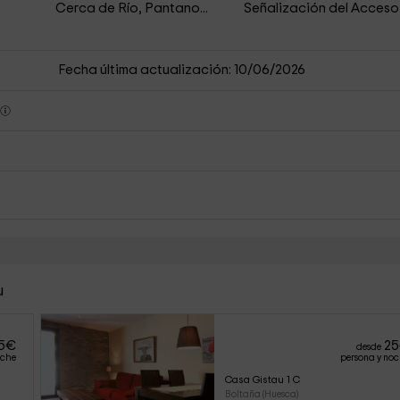
Cerca de Río, Pantano...
Señalización del Acceso
Fecha última actualización: 10/06/2026
s
u
5
€
25
desde
oche
persona y no
Casa Gistau 1 C
Boltaña (Huesca)