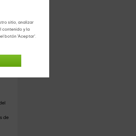
ro sitio, analizar
nta
l contenido y la
el botón 'Aceptar'.
ias y
mo
del
os de