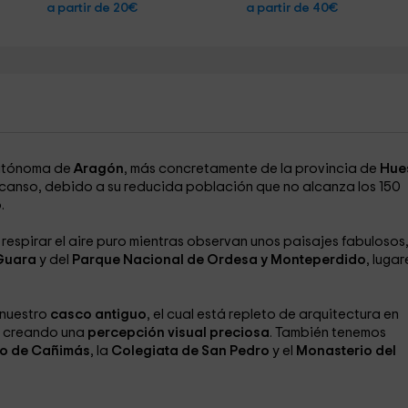
a partir de 20€
a partir de 40€
Autónoma de
Aragón
, más concretamente de la provincia de
Hue
scanso, debido a su reducida población que no alcanza los 150
.
respirar el aire puro mientras observan unos paisajes fabulosos
Guara
y del
Parque Nacional de Ordesa y Monteperdido
, lugar
 nuestro
casco antiguo
, el cual está repleto de arquitectura en
, creando una
percepción visual preciosa
. También tenemos
o de Cañimás
, la
Colegiata de San Pedro
y el
Monasterio del