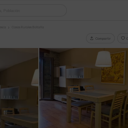
esca
Casas Rurales Boltaña
Compartir