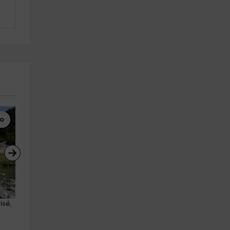
lo
Wakeboard
Rafting
isé, 
Clase de Wakeboard en el 
Pack rafting río Ésera y 
Lago Barasona 30min
barranquismo Pirineo niño
Campo
Campo
27.7 km
27.5 km