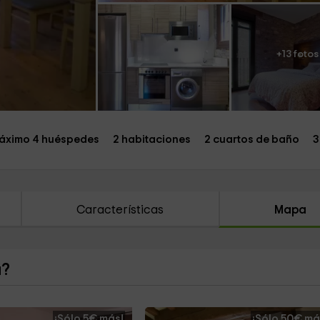
+13 fotos
áximo 4 huéspedes
2 habitaciones
2 cuartos de baño
3
Características
Mapa
a?
¡Sólo 5€ más!
¡Sólo 50€ má