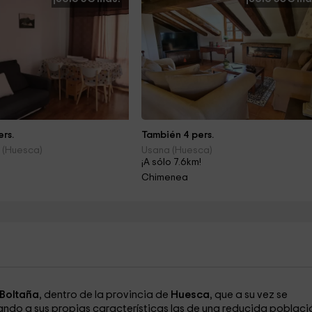
rs.
También 4 pers.
 (Huesca)
Usana (Huesca)
¡A sólo 7.6km!
Chimenea
Boltaña
, dentro de la provincia de
Huesca
, que a su vez se
ando a sus propias características las de una reducida poblaci