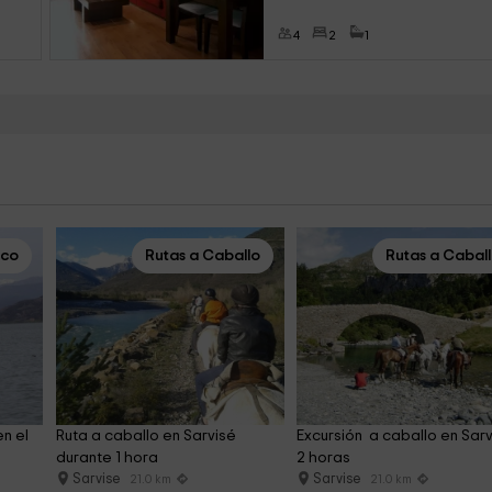
4
2
1
ico
Rutas a Caballo
Rutas a Cabal
n el 
Ruta a caballo en Sarvisé 
Excursión  a caballo en Sarv
durante 1 hora
2 horas
Sarvise
Sarvise
21.0 km
21.0 km