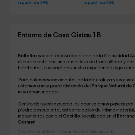
a partir de 39€
a partir de 30€
Entorno de Casa Gistau 1 B
Boltaña
es una preciosa localidad de la Comunidad 
el cual cuenta con una atmósfera de tranquilidad y de
habitantes, que hará de vuestra experiencia algo único
Para quienes sean amantes de la naturaleza y les guste 
estamos a muy poca distancia del
Parque Natural de 
muy recomendados.
Dentro de nuestro pueblo, os aconsejamos pasear por
piedra descubierta, así como calles del mismo material
monumentos como el
Castillo
, localizado en el
Barranc
Carmen
.
Casas Rurales Boltaña
Casas Rurales Pirineo aragonés