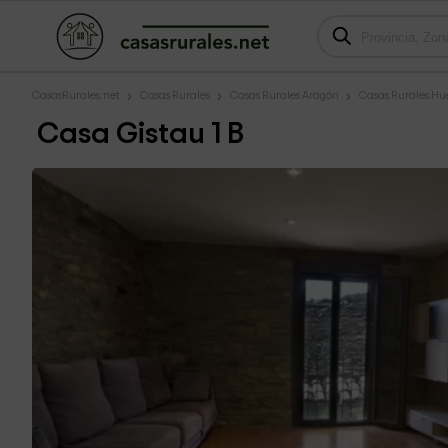
CasasRurales.net
Casas Rurales
Casas Rurales Aragón
Casas Rurales Hu
Casa Gistau 1 B