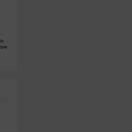
la
 que