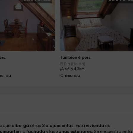
rs.
También 6 pers.
El Pla (Lleida)
!
¡A sólo 4.3km!
imenea
Chimenea
a
que
alberga
otros
3 alojamientos
. Esta
vivienda
es
omparten
la
fachada
y las
zonas exteriores
. Se encuentra en la