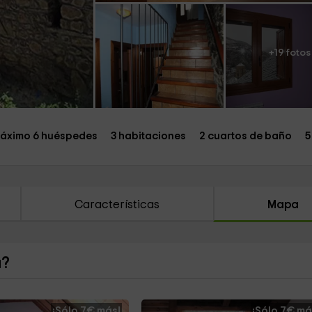
+19 fotos
áximo 6 huéspedes
3 habitaciones
2 cuartos de baño
5
Características
Mapa
a?
¡Sólo 7€ más!
¡Sólo 7€ má