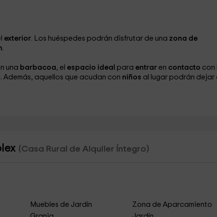
el
exterior
. Los huéspedes podrán disfrutar de una
zona de
n
.
on una
barbacoa
, el
espacio ideal
para
entrar
en
contacto
con 
a. Además, aquellos que acudan con
niños
al lugar podrán dejar
plex
(Casa Rural de Alquiler Íntegro)
Muebles de Jardín
Zona de Aparcamiento
Granja
Jardín