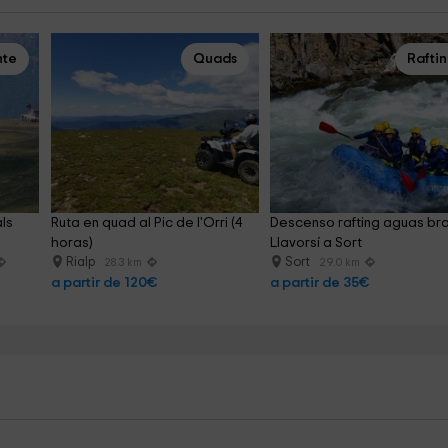
nte
Quads
Rafti
ls 
Ruta en quad al Pic de l'Orri (4 
Descenso rafting aguas br
horas)
Llavorsí a Sort
Rialp
Sort
28.3 km
29.0 km
a partir de 120€
a partir de 35€