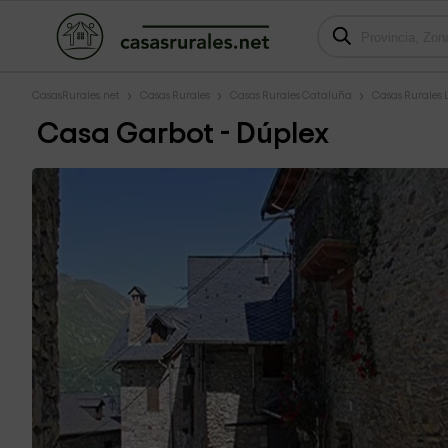
CasasRurales.net
Casas Rurales
Casas Rurales Cataluña
Casas Rurales 
Casa Garbot - Dúplex