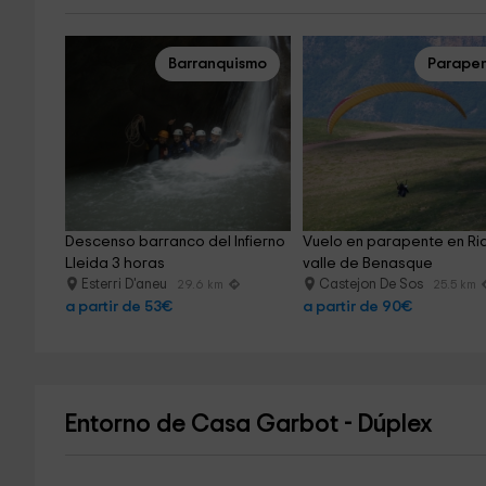
Barranquismo
Parape
Descenso barranco del Infierno 
Vuelo en parapente en Ria
Lleida 3 horas
valle de Benasque
Esterri D'aneu
Castejon De Sos
29.6 km
25.5 km
a partir de 53€
a partir de 90€
Entorno de Casa Garbot - Dúplex