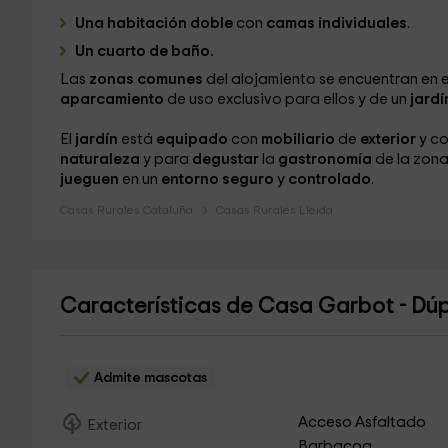
Una habitación doble
con
camas individuales
.
Un cuarto de baño.
Las
zonas comunes
del alojamiento se encuentran en 
aparcamiento
de uso exclusivo para ellos y de un
jardí
El
jardín
está
equipado
con
mobiliario
de
exterior
y c
naturaleza
y para
degustar
la
gastronomía
de la zon
jueguen
en un
entorno
seguro
y
controlado
.
Casas Rurales Cataluña
Casas Rurales Lleida
Características de Casa Garbot - Dú
Admite mascotas
Acceso Asfaltado
Exterior
Barbacoa