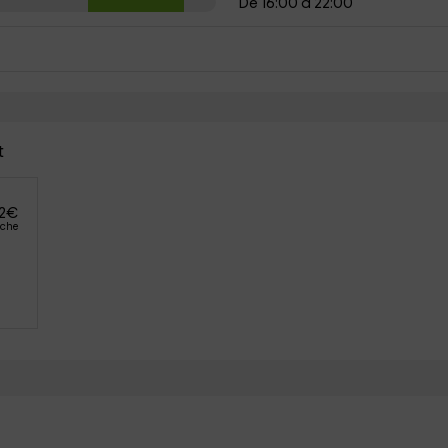
De 16:00 a 22:00
t
2
€
oche