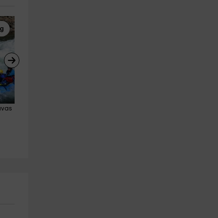
ng
Quads
Rafting
avas 
Ruta en quad a búnkeres de la 
Descenso Rafting Baro a 
Guerra Civil (2'5h)
Collegats 14km 2 horas
Rialp
Sort
28.3 km
29.0 km
a partir de 75€
a partir de 30€