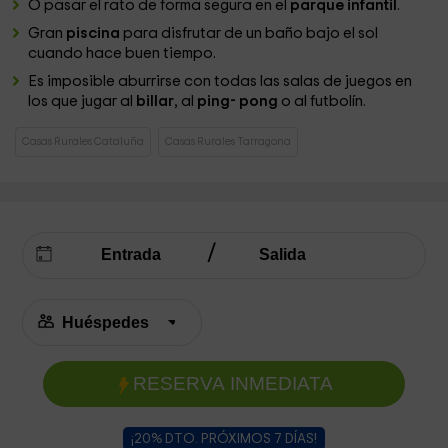
O pasar el rato de forma segura en el
parque infantil
.
Gran
piscina
para disfrutar de un baño bajo el sol
cuando hace buen tiempo.
Es imposible aburrirse con todas las salas de juegos en
los que jugar al
billar
, al
ping- pong
o al futbolín.
Casas Rurales Cataluña
Casas Rurales Tarragona
RESERVA INMEDIATA
¡20% DTO. PRÓXIMOS 7 DÍAS!