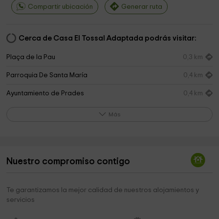
Compartir ubicación
Generar ruta
Cerca de Casa El Tossal Adaptada podrás visitar:
Plaça de la Pau
0,3 km
Parroquia De Santa María
0,4 km
Ayuntamiento de Prades
0,4 km
Prades
0,4 km
Más
Iglesia de Santa Maria Mayor
0,4 km
Roca Foradada
1,5 km
Nuestro compromiso contigo
Balmes
3,0 km
Casa Forestal Del Tillar
3,5 km
Te garantizamos la mejor calidad de nuestros alojamientos y
servicios
Ruta del Roure Reboll i la Teixeda
4,0 km