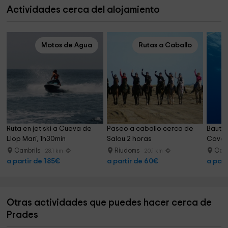
Actividades cerca del alojamiento
Motos de Agua
Rutas a Caballo
Ruta en jet ski a Cueva de 
Paseo a caballo cerca de 
Bautiz
Llop Marí, 1h30min
Salou 2 horas
Cavet
Cambrils
Riudoms
Camb
28.1 km
20.1 km
a partir de 185€
a partir de 60€
a part
Otras actividades que puedes hacer cerca de
Prades