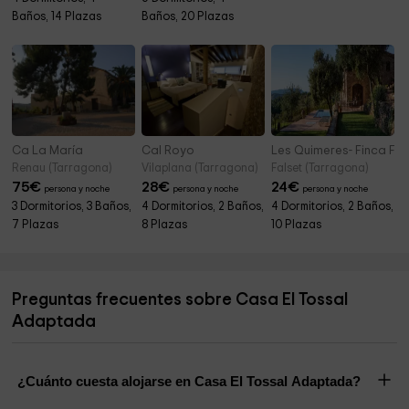
Baños, 14 Plazas
Baños, 20 Plazas
Ca La María
Cal Royo
Les Quimeres- Finca Fo
Renau (Tarragona)
Vilaplana (Tarragona)
Falset (Tarragona)
75
€
28
€
24
€
persona y noche
persona y noche
persona y noche
3 Dormitorios, 3 Baños,
4 Dormitorios, 2 Baños,
4 Dormitorios, 2 Baños,
7 Plazas
8 Plazas
10 Plazas
Preguntas frecuentes sobre Casa El Tossal
Adaptada
¿Cuánto cuesta alojarse en Casa El Tossal Adaptada?