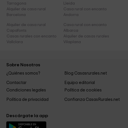
Tarragona
Lleida
Alquiler de casa rural
Casa rural con encanto
Barcelona
Andorra
Alquiler de casa rural
Casa rural con encanto
Capafonts
Albarca
Casas rurales con encanto
Alquiler de casas rurales
Vallclara
Vilaplana
Sobre Nosotros
¿Quiénes somos?
Blog Casasrurales.net
Contactar
Equipo editorial
Condiciones legales
Política de cookies
Política de privacidad
Confianza CasasRurales.net
Descárgate la app