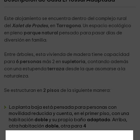
Este alojamiento se encuentra dentro del complejo rural
del
Xalet de Prades
, en
Tarragona
. Un espacio ecológico
en pleno
parque natural
pensado para pasar días de
diversión en familia.
Entre árboles, esta vivienda de madera tiene capacidad
para
6 personas
más 2 en
supletoria
, contando además
con una estupenda
terraza
desde la que asomarse a la
naturaleza.
Se estructuran en
2 pisos
de la siguiente manera:
La planta baja está pensada para personas con
movilidad reducida y cuenta, en el primer piso, con una
habitación
doble
y su propio baño
adaptado
. Arriba,
otra habitación
doble
, otra para
4
personas
y
baño
completo.