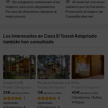
Ayuntamiento de Capafonts
4,0 km
No cargamos comisiones a los 
Al reservar con nosotr
viajeros, sino a los alojamientos. 
cubierto por la Garantía de
Ayuntamiento De Capafonts
4,1 km
Por eso te ofrecemos siempre el 
Protección al viajero de 
mejor precio.
CasasRurales.net
Iglesia de Sant Esteve
4,1 km
Ayuntamiento de la Febró
4,1 km
Los interesados en Casa El Tossal Adaptada
Cementerio
4,7 km
también han consultado
Ermita de Sant Antoni
4,7 km
Casas 9 y 9B
Pla de la Guàrdia y Abellera
El Niu
Prades (Tarragona)
Prades (Tarragona)
Prades (Tarragona)
23
€
11
€
40
€
persona y noche
persona y noche
persona y noche
1 Dormitorios, 1 Baños,
1
4
4 Plazas
opiniones
opiniones
4 Dormitorios, 4
6 Dormitorios, 4