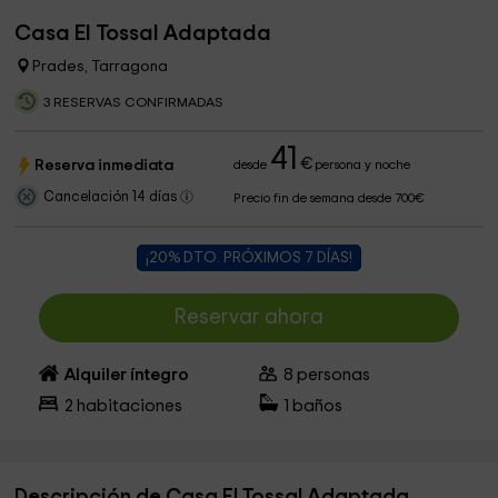
Casa El Tossal Adaptada
Prades, Tarragona
3 RESERVAS CONFIRMADAS
41
€
Reserva inmediata
desde
persona y noche
Cancelación 14 días
Precio fin de semana desde 700€
¡20% DTO. PRÓXIMOS 7 DÍAS!
Reservar ahora
Alquiler íntegro
8
personas
2
habitaciones
1
baños
Descripción de Casa El Tossal Adaptada