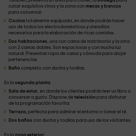
También, presenta un área para comer, la
bodega
para
catar exquisitos vinos y la zona con
mesas y bancos
para conversar.
Cocina
totalmente equipada, en donde podrán hacer
uso de todos los electrodomésticos y utensilios
necesarios para la elaboración de ricas comidas.
Dos habitaciones
, una con cama de matrimonio y la otra
con 2 camas dobles. Son espaciosas y con mucha luz
natural. Presentan ropa de cama y cómoda para alojar
pertenencias.
Baño
completo con ducha y toallas.
En la
segunda planta
:
Sala de estar
, en donde los clientes podrán leer un libro o
conversar a gusto. Dispone de
televisión
para disfrutar
de la programación favorita.
Terraza
, perfecta para admirar el entorno o tomar el té.
Dos baños
con ducha y toallas para uso de los visitantes.
En la
zona exterior
: