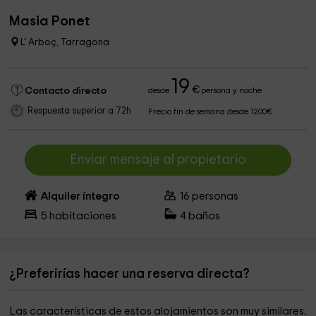
Masia Ponet
L' Arboç, Tarragona
19
€
Contacto directo
desde
persona y noche
Respuesta superior a 72h
Precio fin de semana desde 1200€
Enviar mensaje al propietario
Alquiler íntegro
16
personas
5
habitaciones
4
baños
¿Preferirías hacer una reserva directa?
Las características de estos alojamientos son muy similares.