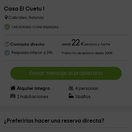
Casa El Cuetu I
Cabrales, Asturias
1 RESERVAS CONFIRMADAS
22
€
Contacto directo
desde
persona y noche
Respuesta inferior a 24h
Precio fin de semana desde 200€
Enviar mensaje al propietario
Alquiler íntegro
4
personas
2
habitaciones
1
baños
¿Preferirías hacer una reserva directa?