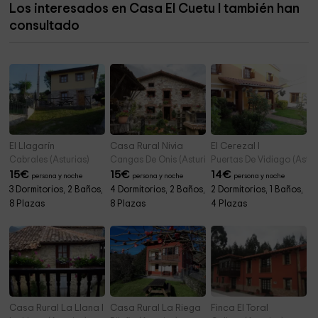
Los interesados en Casa El Cuetu I también han
"Papin"
consultado
Palacio De Berodia, Monumento Nacional.
2,6 km
Cueva Del Bosque Taranu De Inguanzo
2,8 km
El Llagarín
Casa Rural Nivia
El Cerezal I
Cabrales (Asturias)
Cangas De Onis (Asturias)
Puertas De Vidiago (Astur
15
€
15
€
14
€
persona y noche
persona y noche
persona y noche
3 Dormitorios, 2 Baños,
4 Dormitorios, 2 Baños,
2 Dormitorios, 1 Baños,
8 Plazas
8 Plazas
4 Plazas
Casa Rural La Llana I
Casa Rural La Riega
Finca El Toral