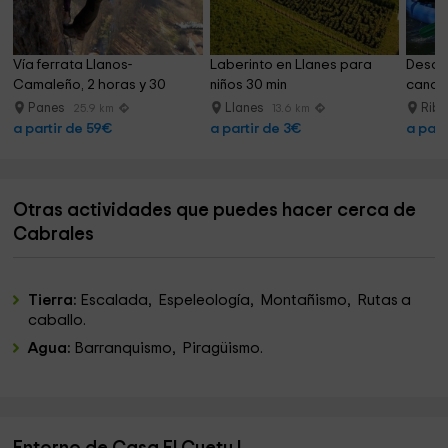
Vía ferrata Llanos-
Laberinto en Llanes para 
Descen
Camaleño, 2 horas y 30 
niños 30 min
canoa 
minutos
Panes
Llanes
Riba
25.9 km
13.6 km
a partir de 59€
a partir de 3€
a part
Otras actividades que puedes hacer cerca de
Cabrales
Tierra:
Escalada, Espeleología, Montañismo, Rutas a
caballo.
Agua:
Barranquismo, Piragüismo.