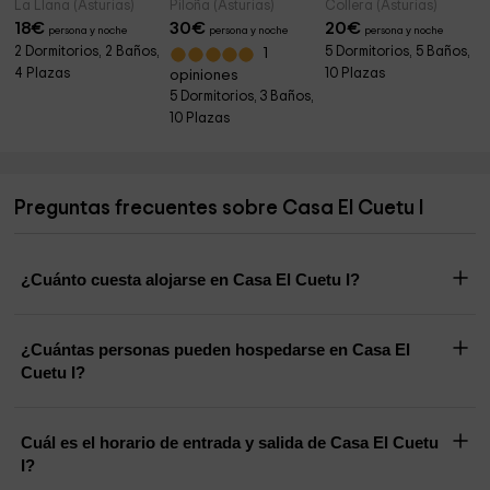
La Llana (Asturias)
Piloña (Asturias)
Collera (Asturias)
18
€
30
€
20
€
persona y noche
persona y noche
persona y noche
2 Dormitorios, 2 Baños,
5 Dormitorios, 5 Baños,
1
4 Plazas
10 Plazas
opiniones
5 Dormitorios, 3 Baños,
10 Plazas
Preguntas frecuentes sobre Casa El Cuetu I
¿Cuánto cuesta alojarse en Casa El Cuetu I?
¿Cuántas personas pueden hospedarse en Casa El
Cuetu I?
Cuál es el horario de entrada y salida de Casa El Cuetu
I?