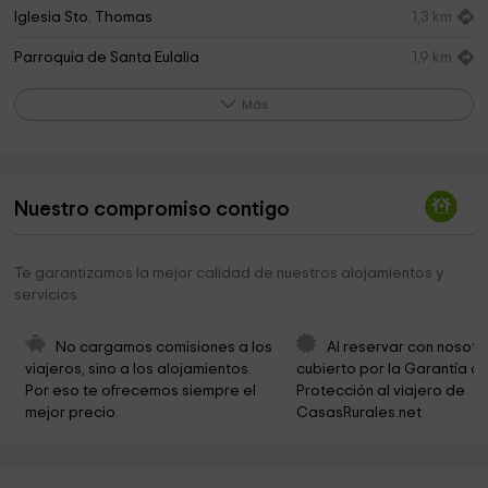
Iglesia Sto. Thomas
1,3 km
Parroquia de Santa Eulalia
1,9 km
Ermita de la Virgen de la O
2,0 km
Más
Capilla Virgen De Las Nieves
2,0 km
Lavadero Y Fuentes Del Pueblo De Berodia
2,3 km
Nuestro compromiso contigo
Cementerio Publico De Berodia
2,4 km
Antigua Iglesia Parroquial De La Virguel Del Rosario
2,6 km
Te garantizamos la mejor calidad de nuestros alojamientos y
Y San Pedro,de Berodia E Ynguanzo
servicios
Fuente La Corcovina,publica
2,6 km
No cargamos comisiones a los 
Al reservar con nosotr
Lavadero Y Fuente Publica
2,6 km
viajeros, sino a los alojamientos. 
cubierto por la Garantía de
Por eso te ofrecemos siempre el 
Protección al viajero de 
Territoriu Forasteru Madrileñu
2,6 km
mejor precio.
CasasRurales.net
La Cuadra Del Campo- Lagar
2,6 km
Campo De La Torre o Parque De Francisco Perez,
2,6 km