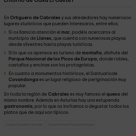
Entorno de Casa El Cuetu I
En
Ortiguero de Cabrales
y sus alrededores hay numerosos
lugares sturísticos que pueden interesaros, entre ellos:
Si os llama la atención el
mar
, podéis acercaros al
municipio de
Llanes
, que cuenta con numerosas playas
desde silvestres hasta playas turísticas.
Si lo que os apetece es turismo de
montaña
, disfrute del
Parque Nacional de los Picos de Europa
, donde robles,
castaños y encinas son los protagnistas.
En cuanto a monumentos históricos, el Santuariode
Covandonga
es un lugar religioso de perigrinación muy
popular.
En toda la región de
Cabrales
es muy famoso el
queso
del
mismo nombre. Además en Asturias hay una estupenda
gastronomía
, por lo que os invitamos a degustar todos los
platos que de aquí son típicos.
Casas Rurales Cabrales
Casas Rurales Picos de Europa