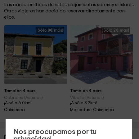
Las características de estos alojamientos son muy similares.
Otros viajeros han decidido reservar directamente con
ellos.
¡Sólo 8€ más!
¡Sólo 2€ más!
También 4 pers.
También 4 pers.
Cabrales (Asturias)
Vibaño (Asturias)
¡A sólo 6.0km!
¡A sólo 8.2km!
Chimenea
Mascotas · Chimenea
Nos preocupamos por tu
Descripción de Casa El Cuetu I