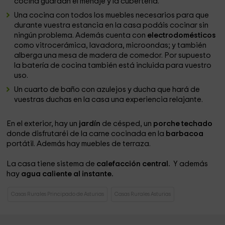
cocina guardan el menaje y la cubertería.
Una cocina con todos los muebles necesarios para que
durante vuestra estancia en la casa podáis cocinar sin
ningún problema. Además cuenta con
electrodomésticos
como vitrocerámica, lavadora, microondas; y también
alberga una mesa de madera de comedor. Por supuesto
la batería de cocina también está incluida para vuestro
uso.
Un cuarto de baño con azulejos y ducha que hará de
vuestras duchas en la casa una experiencia relajante.
En el exterior, hay un
jardín
de césped, un
porche techado
donde disfrutaréi de la carne cocinada en la
barbacoa
portátil. Además hay muebles de terraza.
La casa tiene sistema de
calefacción central.
Y además
hay
agua caliente al instante.
Casas Rurales Principado de Asturias
Casas Rurales Asturias