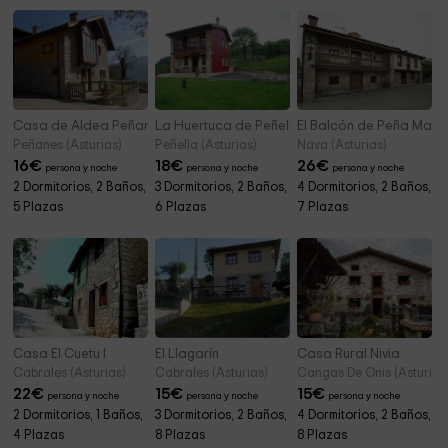
Casa de Aldea Peñanes I
La Huertuca de Peñella
El Balcón de Peña Mayor
Peñanes (Asturias)
Peñella (Asturias)
Nava (Asturias)
16
€
18
€
26
€
persona y noche
persona y noche
persona y noche
2 Dormitorios, 2 Baños,
3 Dormitorios, 2 Baños,
4 Dormitorios, 2 Baños,
5 Plazas
6 Plazas
7 Plazas
Casa El Cuetu I
El Llagarín
Casa Rural Nivia
Cabrales (Asturias)
Cabrales (Asturias)
Cangas De Onis (Asturias
22
€
15
€
15
€
persona y noche
persona y noche
persona y noche
2 Dormitorios, 1 Baños,
3 Dormitorios, 2 Baños,
4 Dormitorios, 2 Baños,
4 Plazas
8 Plazas
8 Plazas