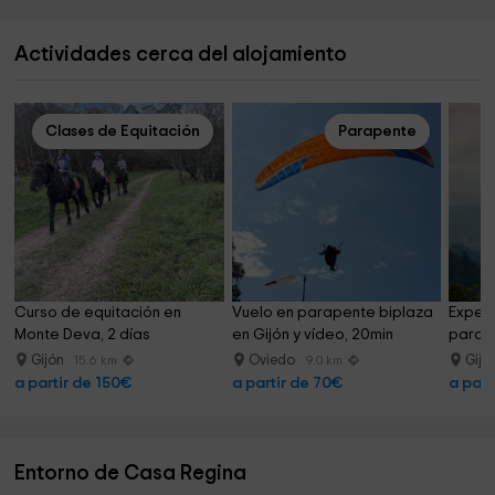
Actividades cerca del alojamiento
Clases de Equitación
Parapente
Curso de equitación en 
Vuelo en parapente biplaza 
Experi
Monte Deva, 2 días
en Gijón y vídeo, 20min
parape
Gijón
Oviedo
Gijó
15.6 km
9.0 km
a partir de 150€
a partir de 70€
a part
Entorno de Casa Regina