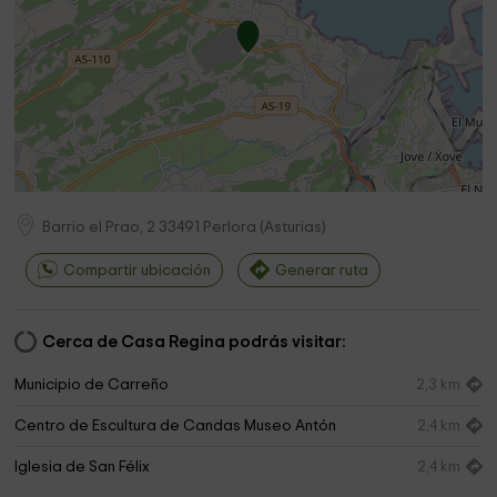
Barrio el Prao, 2
33491
Perlora
(
Asturias
)
Compartir ubicación
Generar ruta
Cerca de Casa Regina podrás visitar:
Municipio de Carreño
2,3 km
Centro de Escultura de Candas Museo Antón
2,4 km
Iglesia de San Félix
2,4 km