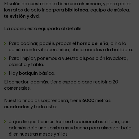
El salón de nuestra casa tiene una
chimenea
, y para pasar
los ratos de ocio incorpora
biblioteca
, equipo de música,
televisión y dvd
.
La cocina está equipada al detalle:
Para cocinar, podéis probar el
horno de leña
, o ir a lo
común con la vitrocerámica, el microondas o la batidora.
Para limpiar, ponemos a vuestra disposición lavadora,
plancha y tabla.
Hay
botiquín
básico.
El comedor, además, tiene espacio para recibir a 20
comensales.
Nuestra finca os sorprenderá, tiene
6000 metros
cuadrados
y todo esto:
Un jardín que tiene un
hórreo tradicional
asturiano, que
además deja una sombra muy buena para almorzar bajo
él en nuestras mesas y sillas.