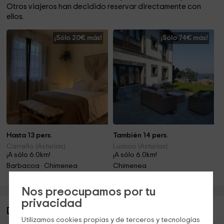
Otros viajeros han decidido reservar directamente con
ellos.
¡Sólo 20€ más!
¡Sólo 74€ más!
Hasta 13 pers.
También 14 pers.
Carreño (Asturias)
Luanco (Asturias)
¡A sólo 6.0km!
¡A sólo 6.0km!
Barbacoa · Chimenea
Chimenea
Nos preocupamos por tu
privacidad
Descripción de Casa Regina
Utilizamos cookies propias y de terceros y tecnologías