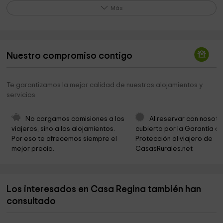
Cementerio de Carrió
3,0 km
Más
Aula del Neolitico
3,7 km
Cementerio De Jove
4,9 km
Nuestro compromiso contigo
Ayuntamiento De Gijón
5,2 km
Parroquia de Santa Cruz de Jove
5,4 km
Te garantizamos la mejor calidad de nuestros alojamientos y
servicios
Maritime Museum of Asturias
5,6 km
Ayuntamiento de Gozon
5,6 km
No cargamos comisiones a los 
Al reservar con nosotr
viajeros, sino a los alojamientos. 
cubierto por la Garantía de
Ayuntamiento de Gozon
5,6 km
Por eso te ofrecemos siempre el 
Protección al viajero de 
mejor precio.
CasasRurales.net
Iglesia de Santa María
5,7 km
LA BODEGA DE DANIELA
5,8 km
Los interesados en Casa Regina también han
Parroquia Nuestra Señora de Fátima
5,9 km
consultado
Ayuntamiento De Gijón
6,7 km