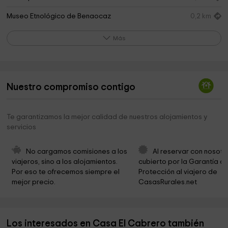
Museo Etnológico de Benaocaz
0,2 km
Salto Cabrero Benaocaz
0,3 km
Más
Roman Road Trail
0,3 km
Ermita del Calvario
0,7 km
Nuestro compromiso contigo
Las Caleras
1,6 km
ÁREA RECREATIVA CINTILLO Y AGUAS NUEVAS
2,0 km
Te garantizamos la mejor calidad de nuestros alojamientos y
servicios
Ermita del Calvario
2,7 km
Sendero La Calzada Romana
2,7 km
No cargamos comisiones a los 
Al reservar con nosotr
viajeros, sino a los alojamientos. 
cubierto por la Garantía de
salto del cabrero
2,8 km
Por eso te ofrecemos siempre el 
Protección al viajero de 
mejor precio.
CasasRurales.net
Cementerio
3,0 km
La Cruz del Tajo
3,1 km
Los interesados en Casa El Cabrero también
Ayuntamiento de Villaluenga del Rosario
3,1 km