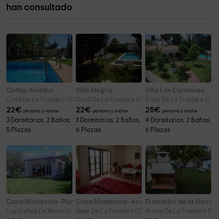
han consultado
Museo de la Piel de Ubrique
3,1 km
Cortijo Andaluz
Villa Alegría
Villa Las Carmenes
Conil De La Frontera (Cádiz)
Conil De La Frontera (Cádiz)
Conil De La Frontera (Cád
22
€
22
€
25
€
persona y noche
persona y noche
persona y noche
3 Dormitorios, 2 Baños,
3 Dormitorios, 2 Baños,
4 Dormitorios, 2 Baños,
5 Plazas
6 Plazas
6 Plazas
Casa Montecote- Playa
Casa Montecote- Acacia
El mirador de la Sierra 
Los Caños De Meca (Cádiz)
Vejer De La Frontera (Cádiz)
Arcos De La Frontera (Cá