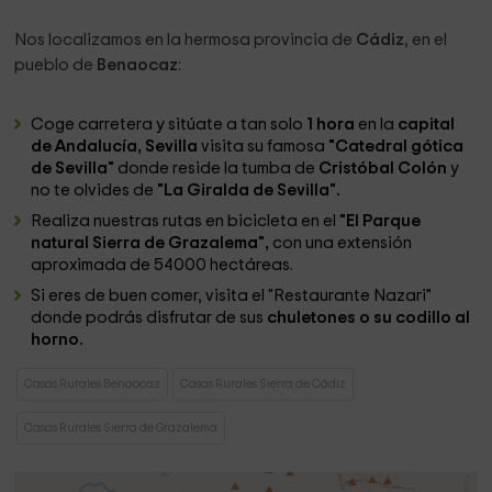
Nos localizamos en la hermosa provincia de
Cádiz
, en el
pueblo de
Benaocaz
:
Coge carretera y sitúate a tan solo
1 hora
en la
capital
de
Andalucía
, Sevilla
visita su famosa
"Catedral gótica
de Sevilla"
donde reside la tumba de
Cristóbal
Colón
y
no te olvides de
"La Giralda de Sevilla".
Realiza nuestras rutas en bicicleta en el
"El Parque
natural Sierra de Grazalema",
con una extensión
aproximada de 54000 hectáreas.
Si eres de buen comer, visita el "Restaurante Nazari"
donde podrás disfrutar de sus
chuletones o su codillo al
horno.
Casas Rurales Benaocaz
Casas Rurales Sierra de Cádiz
Casas Rurales Sierra de Grazalema