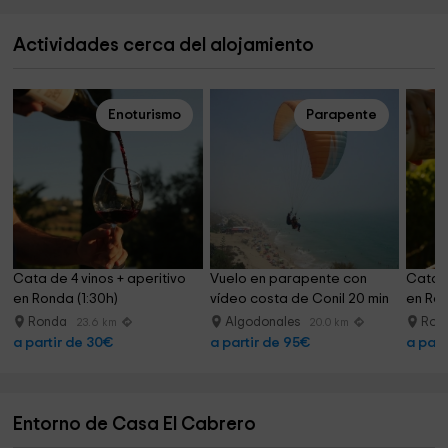
Actividades cerca del alojamiento
Enoturismo
Parapente
Cata de 4 vinos + aperitivo 
Vuelo en parapente con 
Cata d
en Ronda (1:30h)
vídeo costa de Conil 20 min
en Ro
Ronda
Algodonales
Ron
23.6 km
20.0 km
a partir de 30€
a partir de 95€
a part
Entorno de Casa El Cabrero