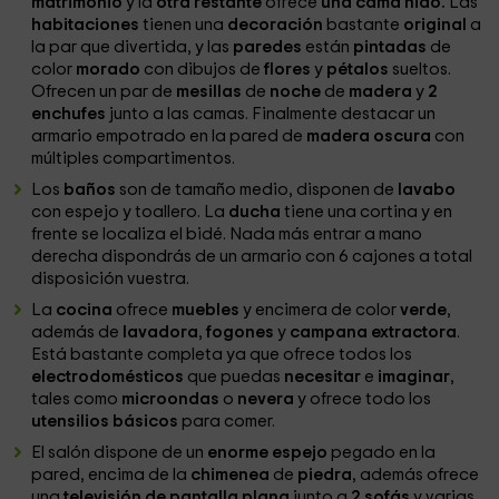
matrimonio
y la
otra restante
ofrece
una cama nido.
Las
habitaciones
tienen una
decoración
bastante
original
a
la par que divertida, y las
paredes
están
pintadas
de
color
morado
con dibujos de
flores
y
pétalos
sueltos.
Ofrecen un par de
mesillas
de
noche
de
madera
y
2
enchufes
junto a las camas. Finalmente destacar un
armario empotrado en la pared de
madera
oscura
con
múltiples compartimentos.
Los
baños
son de tamaño medio, disponen de
lavabo
con espejo y toallero. La
ducha
tiene una cortina y en
frente se localiza el bidé. Nada más entrar a mano
derecha dispondrás de un armario con 6 cajones a total
disposición vuestra.
La
cocina
ofrece
muebles
y encimera de color
verde
,
además de
lavadora
,
fogones
y
campana
extractora
.
Está bastante completa ya que ofrece todos los
electrodomésticos
que puedas
necesitar
e
imaginar
,
tales como
microondas
o
nevera
y ofrece todo los
utensilios
básicos
para comer.
El salón dispone de un
enorme
espejo
pegado en la
pared, encima de la
chimenea
de
piedra
, además ofrece
una
televisión de pantalla plana
junto a
2 sofás
y varias