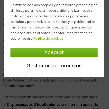
Utilizamos cookies propias y de terceros y tecnologías
similares para mejorar nuestro sitio, analizar nuestro
Nuestra Casa Rural, se localiza en
Benaocaz
, más
tráfico, proporcionar funcionalidades para redes
específicamente en la provincia del
calor
y el
sol
sociales y personalizar el contenido y la publicidad en
abrasador de Andalucía, que es
Cádiz
.
función de tus hábitos de navegación, que aceptas
haciendo clic en el botón 'Aceptar'. Más información
Se encuentra enclavada en la
zona de Grazalema
, donde
sobre nuestra
Política de cookies.
te recomendamos una pequeña ruta con amigos o
familiares entre estos parajes, ya que la dificultad es
Aceptar
mínima.
Estamos situados a
1 hora de la provincia de Sevilla
Gestionar preferencias
capital de
Andalucía
, Sevilla es un destino
turístico
de lo
más demandado debido a su gran fama por el famosísimo
baile "
Flamenco
" y su
gastronomía
con su plato estrella
"
Cocido Andaluz".
La casa está dispuesta para un máximo de
4 personas:
Disponemos de
2
habitaciones
una con una
cama
de