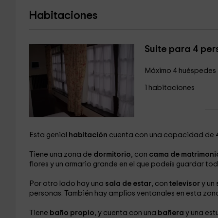
Habitaciones
Suite para 4 pe
Máximo 4 huéspedes
1 habitaciones
Esta genial
habitación
cuenta con una capacidad de
Tiene una zona de
dormitorio
, con
cama de matrimoni
flores y un armario grande en el que podeís guardar to
Por otro lado hay una
sala de estar
, con
televisor
y un
personas. También hay amplios ventanales en esta zona,
Tiene
baño propio
, y cuenta con una
bañera
y una es