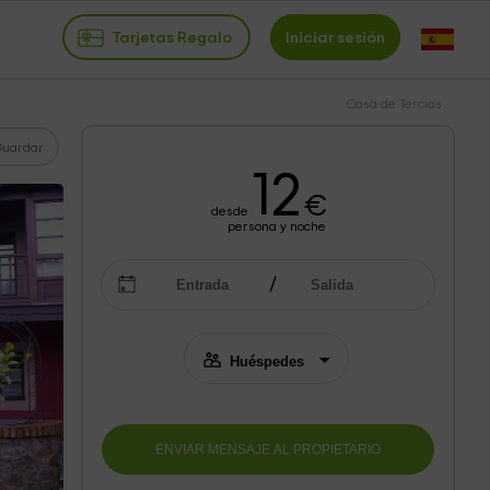
Tarjetas Regalo
Iniciar sesión
Casa de Tercias
Guardar
12
€
desde
persona y noche