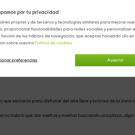
les hacen especiales y distintos. Su capacidad es de
2 persona
pamos por tu privacidad
os apartamentos, uno es de 4 plazas y el otro de 3.
okies propias y de terceros y tecnologías similares para mejorar nuest
ue harán vuestra estancia absolutamente cómoda:
co, proporcionar funcionalidades para redes sociales y personalizar e
 función de tus hábitos de navegación, que aceptas haciendo clic en 
mpartir vuestros mejores momentos mientras os alojáis aquí, te
ión sobre nuestra
Política de cookies.
as que tenéis, podéis utilizar el servicio de
lavado
de ropa
. Así
ionar preferencias
Aceptar
ella por el pueblo.
mejor forma para hacerlo que tomar un buen
desayuno
. Aprovec
os que sentaros para disfrutar del aire libre y la brisa de la zona 
así no habrá que dar vueltas y vueltas buscando una plaza, algo