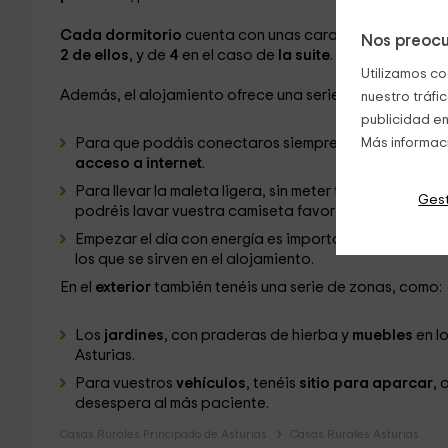
Cada dormitorio
cuenta con unas características que 
Nos preocu
2 de ellos
, y de
4
en el caso de
la
suite
. En el caso de l
Utilizamos co
Además, el alojamiento ofrece una serie de
servicios
q
nuestro tráfi
publicidad en
Para que podáis conectaros siempre que queráis y co
Más informac
acceso a internet
.
Para llevar la maleta ligera, sin meter todas las prend
Gest
podréis lavar vuestra camiseta favorita y presumir de 
Empezar el día con energía es importante, y no hay 
los que se sirven en el alojamiento.
En el
exterior
también tenéis una serie de zonas, como:
Los
jardines
, con praderas de hierba y
muebles
en l
Asturias.
Para vuestros
vehículos
, tenéis
sitio para aparcar
, 
desespera al más paciente.
Casas Rurales Principado de Asturias
Casas Rurales Asturias