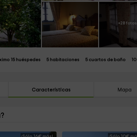
+28 fotos
imo 15 huéspedes
5 habitaciones
5 cuartos de baño
10
Características
Mapa
a?
¡Sólo 16€ más!
¡Sólo 10€ má