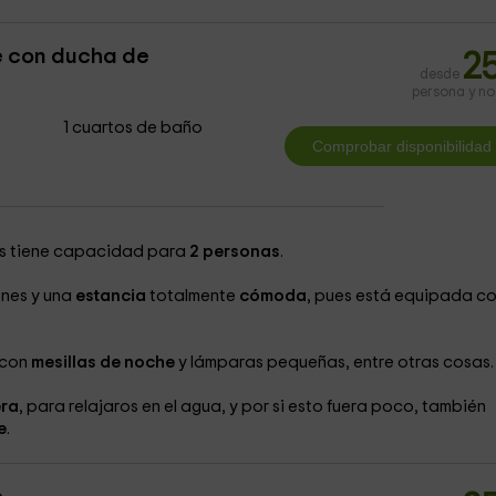
e con ducha de
2
desde
persona y n
1 cuartos de baño
es tiene capacidad para
2 personas
.
ones y una
estancia
totalmente
cómoda
, pues está equipada c
 con
mesillas de noche
y lámparas pequeñas, entre otras cosas.
ra
, para relajaros en el agua, y por si esto fuera poco, también
e
.