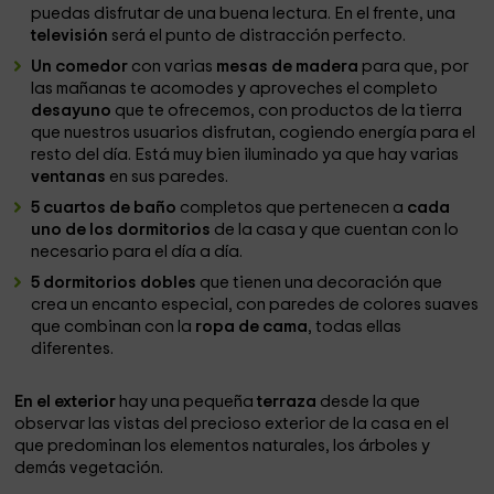
puedas disfrutar de una buena lectura. En el frente, una
televisión
será el punto de distracción perfecto.
Un comedor
con varias
mesas de madera
para que, por
las mañanas te acomodes y aproveches el completo
desayuno
que te ofrecemos, con productos de la tierra
que nuestros usuarios disfrutan, cogiendo energía para el
resto del día. Está muy bien iluminado ya que hay varias
ventanas
en sus paredes.
5 cuartos de baño
completos que pertenecen a
cada
uno de los dormitorios
de la casa y que cuentan con lo
necesario para el día a día.
5 dormitorios dobles
que tienen una decoración que
crea un encanto especial, con paredes de colores suaves
que combinan con la
ropa de cama
, todas ellas
diferentes.
En el exterior
hay una pequeña
terraza
desde la que
observar las vistas del precioso exterior de la casa en el
que predominan los elementos naturales, los árboles y
demás vegetación.