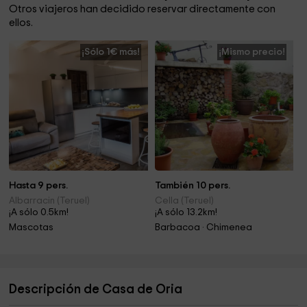
Otros viajeros han decidido reservar directamente con
ellos.
¡Sólo 1€ más!
¡Mismo precio!
Hasta 9 pers.
También 10 pers.
Albarracin (Teruel)
Cella (Teruel)
¡A sólo 0.5km!
¡A sólo 13.2km!
Mascotas
Barbacoa · Chimenea
Descripción de Casa de Oria