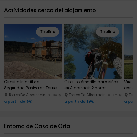
Actividades cerca del alojamiento
Tirolina
Tirolina
Circuito Infantil de 
Circuito Amarillo para niños 
Vuelo 
Seguridad Pasiva en Teruel
en Albarracín 2 horas
con al
Torres De Albarracin
Torres De Albarracin
Teru
8.1 km
8.1 km
a partir de 6€
a partir de 19€
a part
Entorno de Casa de Oria