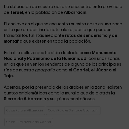
La ubicación de nuestra casa se encuentra en la provincia
de
Teruel
, en la población de
Albarracín
.
El enclave en el que se encuentra nuestra casa es una zona
en la que predomina la naturaleza, por la que pueden
transitar los turistas mediante
rutas de senderismo y de
montaña
que existen en toda la población.
Es tal su belleza que ha sido declado como
Monumento
Nacional y Patrimonio de la Humanidad
, con unas zonas
en las que se ven los senderos de alguno de los principales
ríos
de nuestra geografía como
el Cabriel, el Júcar o el
Tajo.
Además, por la presencia de los árabes en la zona, existen
puntos emblemáticos como la muralla que deja atrás la
Sierra de Albarracín
y sus picos montañosos.
Casas Rurales Albarracin
Casas Rurales Sierra de Albarracín
Casas Rurales Valle del Cabriel