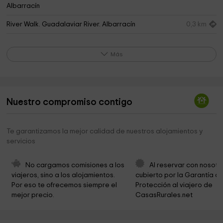
Albarracín
River Walk. Guadalaviar River. Albarracín
0,3 km
Parque Infantil Municipal
0,5 km
Más
Museo de Forja
0,5 km
Zona picnic
0,5 km
Municipio di Albarracín
0,5 km
Nuestro compromiso contigo
Parroquia de Santa María y Santiago
0,6 km
Te garantizamos la mejor calidad de nuestros alojamientos y
Casa - Museo Albarracín
0,6 km
servicios
Fundación Santa María De Albarracín
0,6 km
No cargamos comisiones a los 
Al reservar con nosotr
Comarca de la Sierra de Albarracín
0,6 km
viajeros, sino a los alojamientos. 
cubierto por la Garantía de
Por eso te ofrecemos siempre el 
Protección al viajero de 
Ermita de Santa María
0,6 km
mejor precio.
CasasRurales.net
Museo Diocesano
0,6 km