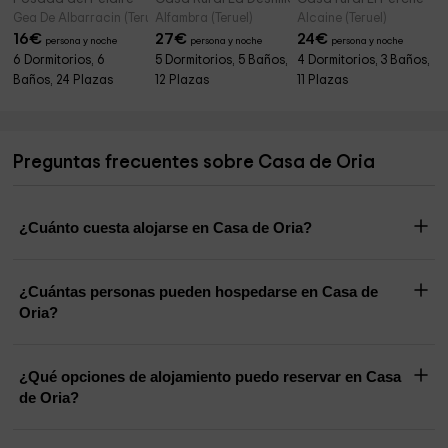
Gea De Albarracin (Teruel)
Alfambra (Teruel)
Alcaine (Teruel)
16
€
27
€
24
€
persona y noche
persona y noche
persona y noche
6 Dormitorios, 6
5 Dormitorios, 5 Baños,
4 Dormitorios, 3 Baños,
Baños, 24 Plazas
12 Plazas
11 Plazas
Preguntas frecuentes sobre Casa de Oria
¿Cuánto cuesta alojarse en Casa de Oria?
¿Cuántas personas pueden hospedarse en Casa de
Oria?
¿Qué opciones de alojamiento puedo reservar en Casa
de Oria?