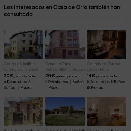
Catedral de Albarracín
0,7 km
Los interesados en Casa de Oria también han
Casa de Santa María
0,7 km
consultado
Inicio / Final Paseo Fluvial
0,7 km
Casa Las Anillas
Casa La Torre
Casa Rural Teresa
Guadalaviar (Teruel)
Gea De Albarracin (Teruel)
Libros (Teruel)
20
€
20
€
14
€
persona y noche
persona y noche
persona y noche
6 Dormitorios, 6
5 Dormitorios, 2 Baños,
5 Dormitorios, 5 Baños,
Baños, 12 Plazas
11 Plazas
18 Plazas
Posada del Pelaire
Casa Rural La Deshilla
Casa rural El Perche