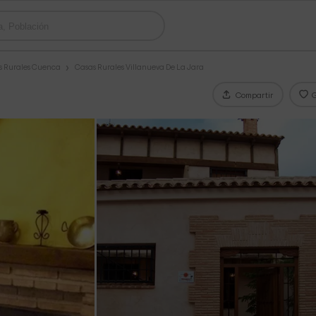
s Rurales Cuenca
Casas Rurales Villanueva De La Jara
Compartir