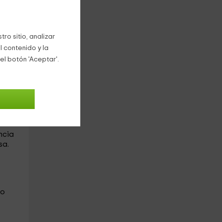
n el
ro sitio, analizar
cama
l contenido y la
el botón 'Aceptar'.
ncia
sa.
io