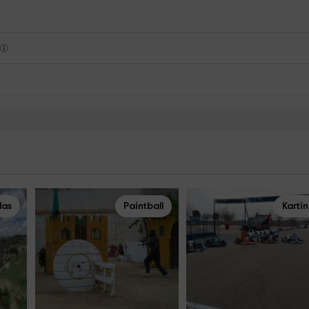
s
das
Paintball
Karti