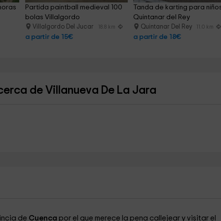
 horas
Partida paintball medieval 100 
Tanda de karting para niños
bolas Villalgordo
Quintanar del Rey
Villalgordo Del Jucar
Quintanar Del Rey
18.8 km
11.0 km
a partir de 15€
a partir de 18€
cerca de Villanueva De La Jara
incia de
Cuenca
por el que merece la pena callejear y visitar el