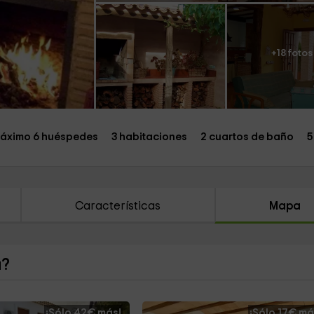
+18 fotos
áximo 6 huéspedes
3 habitaciones
2 cuartos de baño
5
Características
Mapa
a?
¡Sólo 42€ más!
¡Sólo 17€ má