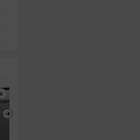
ng
Karting
Karting