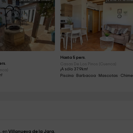
Hasta 5 pers.
rs.
Casas De Los Pinos (Cuenca)
¡A sólo 37.9km!
enca)
m!
a
, en
Villanueva de la Jara.