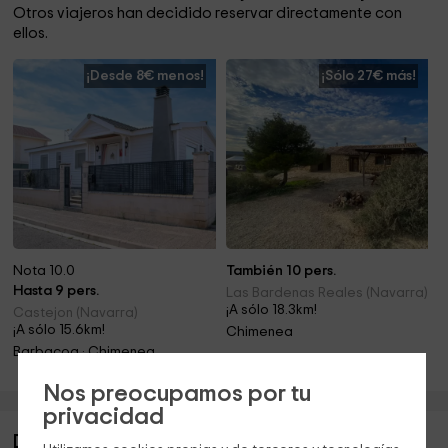
Otros viajeros han decidido reservar directamente con
ellos.
¡Desde 8€ menos!
¡Sólo 27€ más!
Nota 10.0
También 10 pers.
Hasta 9 pers.
Las Bardenas Reales (Navarra)
¡A sólo 18.3km!
Castejon (Navarra)
¡A sólo 15.6km!
Chimenea
Barbacoa · Chimenea
Nos preocupamos por tu
privacidad
Descripción de Casa de Antonio