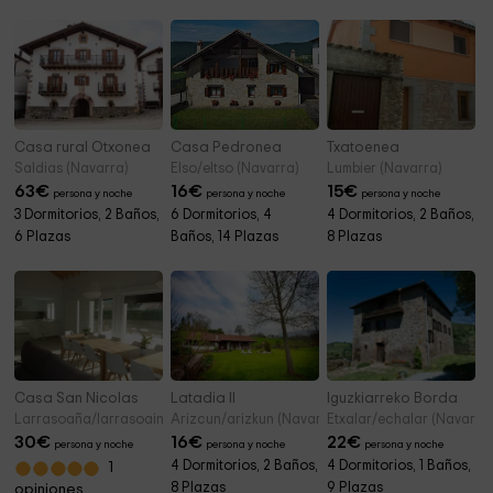
Casa rural Otxonea
Casa Pedronea
Txatoenea
Saldias (Navarra)
Elso/eltso (Navarra)
Lumbier (Navarra)
63
€
16
€
15
€
persona y noche
persona y noche
persona y noche
3 Dormitorios, 2 Baños,
6 Dormitorios, 4
4 Dormitorios, 2 Baños,
6 Plazas
Baños, 14 Plazas
8 Plazas
Casa San Nicolas
Latadia II
Iguzkiarreko Borda
Larrasoaña/larrasoaina (Navarra)
Arizcun/arizkun (Navarra)
Etxalar/echalar (Navarra
30
€
16
€
22
€
persona y noche
persona y noche
persona y noche
4 Dormitorios, 2 Baños,
4 Dormitorios, 1 Baños,
1
8 Plazas
9 Plazas
opiniones