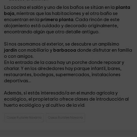
La cocina el salón y uno de los baños se sitúan en la
planta
baja
, mientras que las habitaciones y el otro baño se
encuentran en la
primera planta
. Cada rincón de este
alojamiento está cuidado y decorado originalmente,
encontrando algún que otro detalle antiguo.
Si nos asomamos al exterior, se descubre un amplísimo
jardín
con mobiliario y
barbacoa
donde disfrutar en familia
o con amigos.
En la entrada de la casa hay un porche donde reposar y
charlar. Y en los alrededores hay parque infantil, bares,
restaurantes, bodegas, supermercados, instalaciones
deportivas...
Además, si estás interesado/a en el mundo agrícola y
ecológico, el propietario ofrece clases de introducción al
huerto ecológico y al cultivo de la vid.
Casas Rurales Navarra
Casas Rurales Navarra