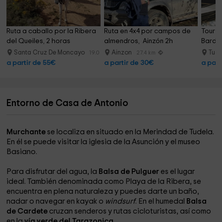
Ruta a caballo por la Ribera 
Ruta en 4x4 por campos de 
Tour b
del Queiles, 2 horas
almendros,  Ainzón 2h
Barden
Santa Cruz De Moncayo
Ainzon
Tud
19.0 km
27.4 km
a partir de 55€
a partir de 30€
a part
Entorno de Casa de Antonio
Murchante
se localiza en situado en la Merindad de Tudela.
En él se puede visitar la iglesia de la Asunción y el museo
Basiano.
Para disfrutar del agua, la
Balsa de Pulguer
es el lugar
ideal. También denominada como Playa de la Ribera, se
encuentra en plena naturaleza y puedes darte un baño,
nadar o navegar en kayak o
windsurf
. En el humedal
Balsa
de Cardete
cruzan senderos y rutas cicloturistas, así como
en la
vía verde del Tarazonica
.