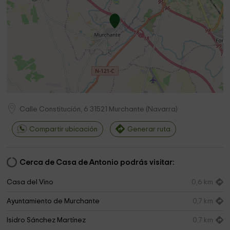
Calle Constitución, 6
31521
Murchante
(
Navarra
)
Compartir ubicación
Generar ruta
Cerca de Casa de Antonio podrás visitar:
Casa del Vino
0,6 km
Ayuntamiento de Murchante
0,7 km
Isidro Sánchez Martínez
0,7 km