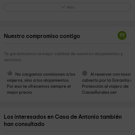
Ermita de San Gregorio Ostiense
0,8 km
Más
Ayuntamiento de Murchante
0,8 km
Parroquia Nuestra Señora de la Asunción
0,8 km
Nuestro compromiso contigo
Parque Municipal
1,1 km
Norte stone
1,2 km
Te garantizamos la mejor calidad de nuestros alojamientos y
servicios
Ermita de Santa Quiteria
3,8 km
Iglesia Carisma
4,5 km
No cargamos comisiones a los 
Al reservar con nosotr
viajeros, sino a los alojamientos. 
cubierto por la Garantía de
Parque Fotovoltaico Cascante
4,5 km
Por eso te ofrecemos siempre el 
Protección al viajero de 
mejor precio.
CasasRurales.net
Excelentisimo Ayuntamiento De Cascante
4,5 km
Cascante Ayuntamiento
4,5 km
Los interesados en Casa de Antonio también
Mancomunidad de Servicios Sociales del Valle del
4,6 km
Queiles
han consultado
Basílica Virgen del Romero
4,6 km