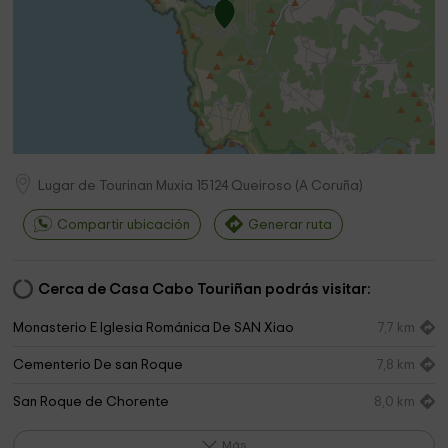
Lugar de Tourinan Muxia
15124
Queiroso
(
A Coruña
)
Compartir ubicación
Generar ruta
Cerca de Casa Cabo Touriñan podrás visitar:
Monasterio E Iglesia Románica De SAN Xiao
7,7 km
Cementerio De san Roque
7,8 km
San Roque de Chorente
8,0 km
Costa da Morte
8,2 km
Más