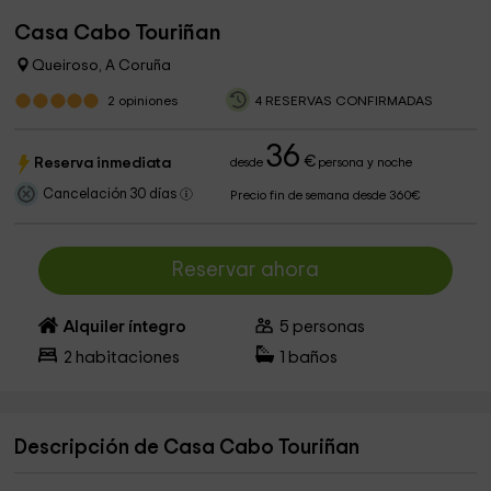
Casa Cabo Touriñan
Queiroso, A Coruña
2
opiniones
4 RESERVAS CONFIRMADAS
36
€
Reserva inmediata
desde
persona y noche
Cancelación 30 días
Precio fin de semana desde 360€
Reservar ahora
Alquiler íntegro
5
personas
2
habitaciones
1
baños
Descripción de Casa Cabo Touriñan