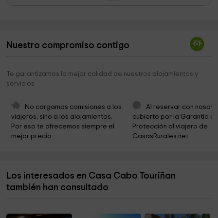
Aparcamiento Coche
8,3 km
Iglesia
8,4 km
Nuestro compromiso contigo
Concello de Muxía
8,5 km
Museo Del Fotografia RAMON CAMAÑO
8,5 km
Te garantizamos la mejor calidad de nuestros alojamientos y
servicios
Playa de Area Maior
8,5 km
Paseo Punta Da Barca
8,8 km
No cargamos comisiones a los 
Al reservar con nosotr
viajeros, sino a los alojamientos. 
cubierto por la Garantía de
Parroquia de Santa María
8,9 km
Por eso te ofrecemos siempre el 
Protección al viajero de 
mejor precio.
CasasRurales.net
Iglesia de Santa María
8,9 km
Secadero de congrios
9,0 km
Los interesados en Casa Cabo Touriñan
Nosa Señora da Barca
9,1 km
también han consultado
Iglesia San Ciprian de Villastose
9,5 km