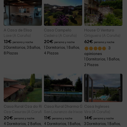
A Casa de Elisa
Casa Campelo
House O Venturo
Laxe (A Coruña)
Cedeira (A Coruña)
Ortigueira (A Coruña)
13
€
20
€
62
€
persona y noche
persona y noche
persona y noche
3 Dormitorios, 3 Baños,
1 Dormitorios, 1 Baños,
3
8 Plazas
4 Plazas
opiniones
1 Dormitorios, 1 Baños,
2 Plazas
Casa Rural Oza do Ríos
Casa Rural Dharma Gaia
Casa Ingleses
Oza-Cesuras (A Coruña)
San Lourenzo de Irixoa (A Coruña)
Viro (A Coruña)
20
€
11
€
14
€
persona y noche
persona y noche
persona y noche
4 Dormitorios, 2 Baños,
4 Dormitorios, 1 Baños,
3 Dormitorios, 1 Baños,