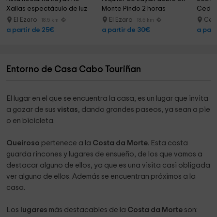
Xallas espectáculo de luz
Monte Pindo 2 horas
Cedei
El Ezaro
El Ezaro
Cede
18.5 km
18.5 km
a partir de 25€
a partir de 30€
a part
Entorno de Casa Cabo Touriñan
El lugar en el que se encuentra la casa, es un lugar que invita
a gozar de sus
vistas
, dando grandes paseos, ya sean a pie
o en bicicleta.
Queiroso
pertenece a la
Costa da Morte
. Esta costa
guarda rincones y lugares de ensueño, de los que vamos a
destacar alguno de ellos, ya que es una visita casi obligada
ver alguno de ellos. Además se encuentran próximos a la
casa.
Los
lugares
más destacables de la
Costa da Morte
son: