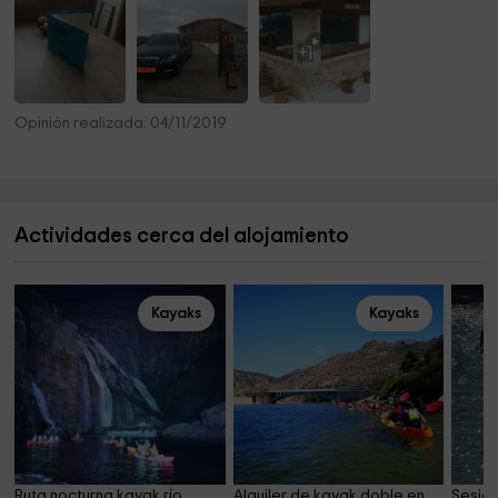
+1
Opinión realizada: 04/11/2019
Actividades cerca del alojamiento
Kayaks
Kayaks
Ruta nocturna kayak río 
Alquiler de kayak doble en 
Sesión