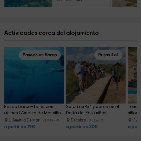
Actividades cerca del alojamiento
Paseos en Barco
Rutas 4x4
Paseo barco+ baño con 
Safari en 4x4 y barca en el 
Tandas
atunes L'Ametlla de Mar niño
Delta del Ebro niños
niños 
L' Ametlla De Mar
Deltebre
L' A
21.9 km
0.8 km
a partir de 19€
a partir de 30€
a part