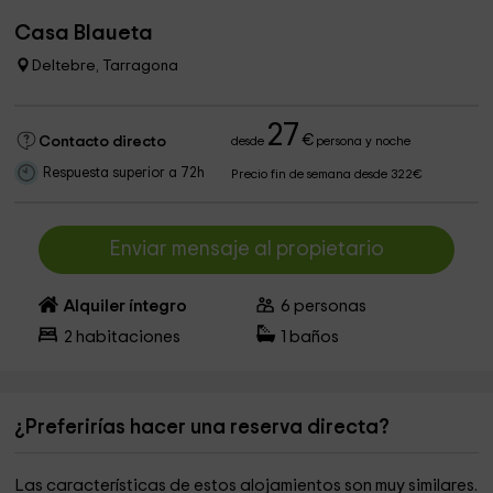
Casa Blaueta
Deltebre, Tarragona
27
€
Contacto directo
desde
persona y noche
Respuesta superior a 72h
Precio fin de semana desde 322€
Enviar mensaje al propietario
Alquiler íntegro
6
personas
2
habitaciones
1
baños
¿Preferirías hacer una reserva directa?
Las características de estos alojamientos son muy similares.