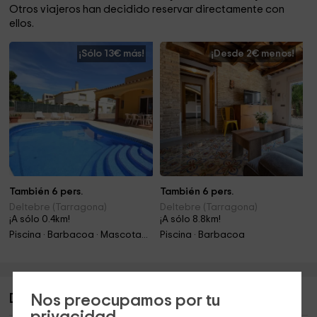
Otros viajeros han decidido reservar directamente con
ellos.
¡Sólo 13€ más!
¡Desde 2€ menos!
También 6 pers.
También 6 pers.
Deltebre (Tarragona)
Deltebre (Tarragona)
¡A sólo 0.4km!
¡A sólo 8.8km!
Piscina · Barbacoa · Mascotas · Chimenea
Piscina · Barbacoa
Nos preocupamos por tu
Descripción de Casa Blaueta
privacidad