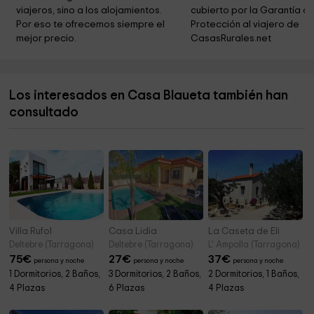
viajeros, sino a los alojamientos. 
cubierto por la Garantía de
Parròquia
11,9 km
Por eso te ofrecemos siempre el 
Protección al viajero de 
mejor precio.
CasasRurales.net
Mirador de La bassa de les Olles
13,3 km
Residència artística Baladre
13,4 km
Los interesados en Casa Blaueta también han
Parc Natural del Delta de l?Ebre
13,9 km
consultado
Les Madalenes
13,9 km
Villa Rufol
Casa Lidia
La Caseta de Eli
Deltebre (Tarragona)
Deltebre (Tarragona)
L' Ampolla (Tarragona)
75
€
27
€
37
€
persona y noche
persona y noche
persona y noche
1 Dormitorios, 2 Baños,
3 Dormitorios, 2 Baños,
2 Dormitorios, 1 Baños,
4 Plazas
6 Plazas
4 Plazas