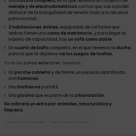
Una
cocina completa,
en la que tenemos un conjunto de
menaje y de electrodomésticos
con los que vas a poder
disfrutar de la tranquilidad de tenerlo todo a tu alcance
para cocinar.
2 habitaciones dobles,
equipadas de tal forma que
ambas tienen una
cama de matrimonio
, y para llegar al
máximo de capacidad, hay
un sofá cama doble.
Un
cuarto de baño
completo, en el que tenemos la
ducha
,
para la que te dejamos
varios juegos de toallas.
Ya en las
zonas exteriores
, tenemos:
Un
porche cubierto
y de frente, un espacio ajardinado
con
hamacas
.
Una
barbacoa
portátil.
Una
piscina
que es parte de la
urbanización
.
Se cobrará un extra por animales, tasa turística y
limpieza.
Casas Rurales Cataluña
Casas Rurales Tarragona