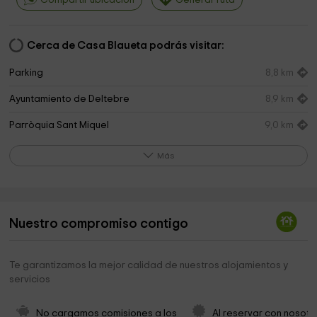
Compartir ubicación
Generar ruta
Cerca de Casa Blaueta podrás visitar:
Parking
8,8 km
Ayuntamiento de Deltebre
8,9 km
Parròquia Sant Miquel
9,0 km
Passeig del riu Ebre
9,0 km
Más
Paseo En Barca Familiar
9,1 km
Ayuntamiento de Deltebre
10,0 km
Nuestro compromiso contigo
Ecomuseu
10,0 km
Parròquia Sant Jaume
10,7 km
Te garantizamos la mejor calidad de nuestros alojamientos y
servicios
Llacuna de la Tancada
11,9 km
Parc Del Riu
11,9 km
No cargamos comisiones a los 
Al reservar con nosotr