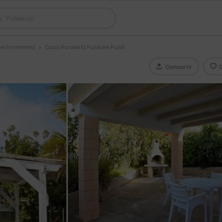
les Formentera
Casas Rurales Es Pujols/els Pujols
Compartir