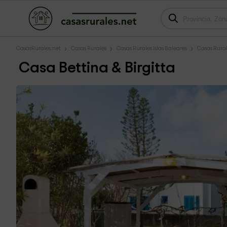
CasasRurales.net
Casas Rurales
Casas Rurales Islas Baleares
Casas Rura
Casa Bettina & Birgitta