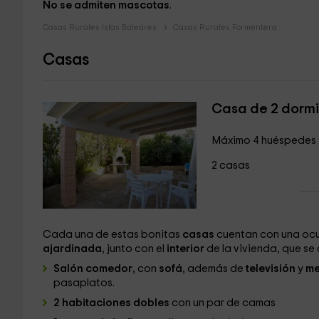
No se admiten mascotas
.
Casas Rurales Islas Baleares
Casas Rurales Formentera
Casas
Casa de 2 dormi
Máximo 4 huéspedes
2 casas
Cada una de estas bonitas
casas
cuentan con una oc
ajardinada
, junto con el
interior
de la vivienda, que s
Salón comedor
, con
sofá
, además de
televisión
y
me
pasaplatos.
2 habitaciones dobles
con un par de camas