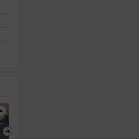
or
Buceo
Rutas 4x4