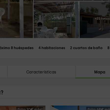
+22 fotos
áximo 8 huéspedes
4 habitaciones
2 cuartos de baño
8
Características
Mapa
a?
¡Sólo 10€ más!
¡Sólo 68€ má