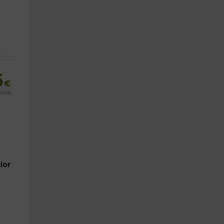
5
€
oche
ior