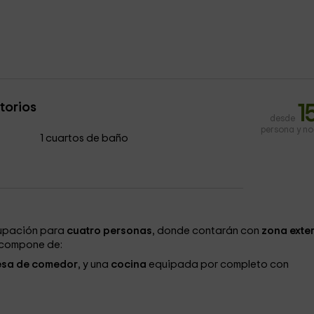
torios
1
desde
persona y n
1 cuartos de baño
upación para
cuatro personas
, donde contarán con
zona exter
e compone de:
sa de comedor
, y una
cocina
equipada por completo con