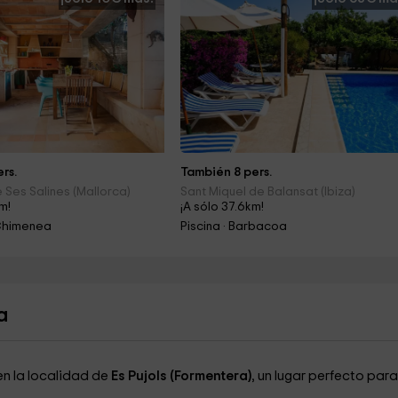
rs.
También 8 pers.
 Ses Salines (Mallorca)
Sant Miquel de Balansat (Ibiza)
m!
¡A sólo 37.6km!
Chimenea
Piscina · Barbacoa
a
n la localidad de
Es Pujols (Formentera)
, un lugar perfecto para