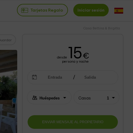
Tarjetas Regalo
Iniciar sesión
Casa Bettina & Birgitta
Guardar
15
€
desde
persona y noche
Casas