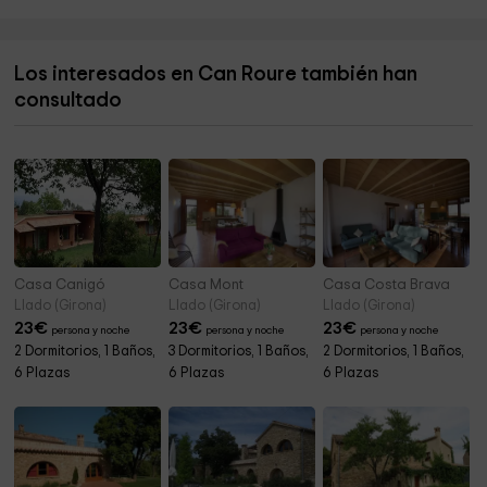
Cementerio municipal
5,5 km
Los interesados en Can Roure también han
Cementerio Municipal La Jonquera
6,0 km
consultado
Ayuntamiento de la Jonquera
6,2 km
Casa Canigó
Casa Mont
Casa Costa Brava
Llado (Girona)
Llado (Girona)
Llado (Girona)
23
€
23
€
23
€
persona y noche
persona y noche
persona y noche
2 Dormitorios, 1 Baños,
3 Dormitorios, 1 Baños,
2 Dormitorios, 1 Baños,
6 Plazas
6 Plazas
6 Plazas