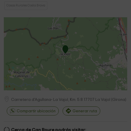
Casas Rurales Costa Brava
Carretera d'Agullana- La Vajol, Km. 5.8
17707
La Vajol
(
Girona
)
Compartir ubicación
Generar ruta
Cerca de Can Roure podrás visitar: