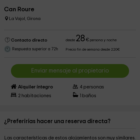
Can Roure
La Vajol, Girona
28
€
Contacto directo
desde
persona y noche
Respuesta superior a 72h
Precio fin de semana desde 220€
Enviar mensaje al propietario
Alquiler íntegro
4
personas
2
habitaciones
1
baños
¿Preferirías hacer una reserva directa?
Las características de estos alojamientos son muy similares.