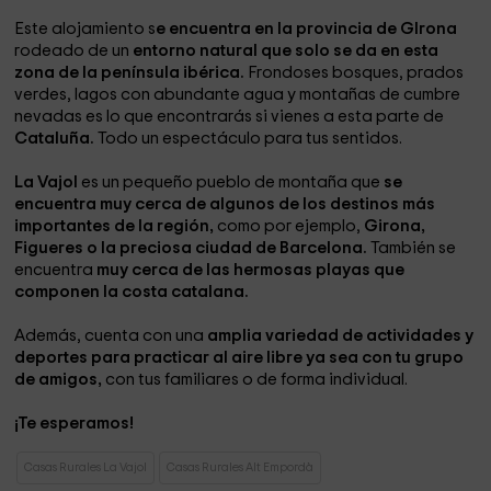
Este alojamiento s
e encuentra en la provincia de GIrona
rodeado de un
entorno natural que solo se da en esta
zona de la península ibérica.
Frondoses bosques, prados
verdes, lagos con abundante agua y montañas de cumbre
nevadas es lo que encontrarás si vienes a esta parte de
Cataluña.
Todo un espectáculo para tus sentidos.
La Vajol
es un pequeño pueblo de montaña que
se
encuentra muy cerca de algunos de los destinos más
importantes de la región,
como por ejemplo,
Girona,
Figueres o la preciosa ciudad de Barcelona.
También se
encuentra
muy cerca de las hermosas playas que
componen la costa catalana.
Además, cuenta con una
amplia variedad de actividades y
deportes para practicar al aire libre ya sea con tu grupo
de amigos,
con tus familiares o de forma individual.
¡Te esperamos!
Casas Rurales La Vajol
Casas Rurales Alt Empordà