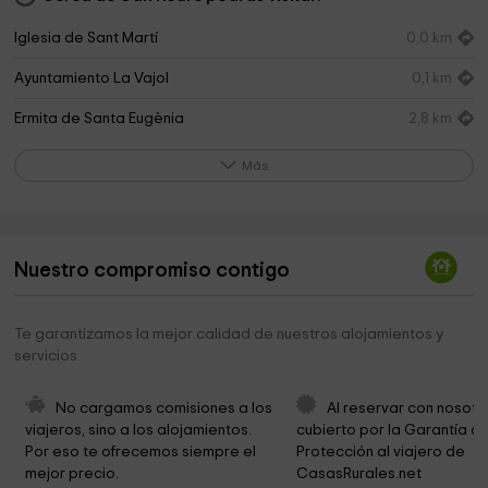
Iglesia de Sant Martí
0,0 km
Ayuntamiento La Vajol
0,1 km
Ermita de Santa Eugènia
2,8 km
Notre Dame du reméde
3,9 km
Más
Iglesia
4,0 km
Ayuntamiento
4,1 km
Nuestro compromiso contigo
Iglesia de Sant Sebastià
4,4 km
Ayuntamiento de Maçanet de Cabrenys
4,6 km
Te garantizamos la mejor calidad de nuestros alojamientos y
servicios
Mare de Déu de les Salines
4,6 km
Iglesia de Santa Maria
4,6 km
No cargamos comisiones a los 
Al reservar con nosotr
viajeros, sino a los alojamientos. 
cubierto por la Garantía de
Font de Can Xampí
4,8 km
Por eso te ofrecemos siempre el 
Protección al viajero de 
mejor precio.
CasasRurales.net
Iglesia de Sant Julià dels Torts
5,1 km