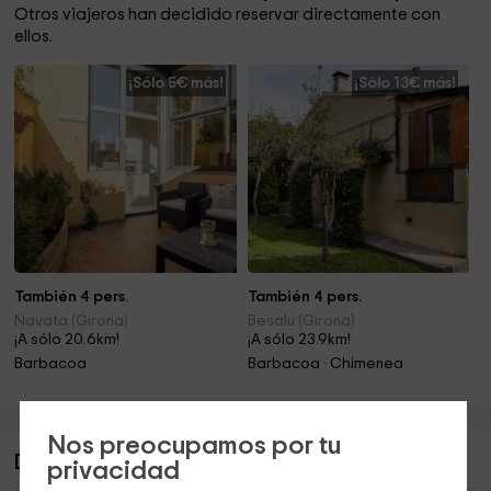
Otros viajeros han decidido reservar directamente con
ellos.
¡Sólo 5€ más!
¡Sólo 13€ más!
También 4 pers.
También 4 pers.
Navata (Girona)
Besalu (Girona)
¡A sólo 20.6km!
¡A sólo 23.9km!
Barbacoa
Barbacoa · Chimenea
Nos preocupamos por tu
Descripción de Can Roure
privacidad