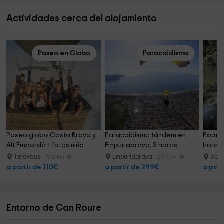
Actividades cerca del alojamiento
Paseo en Globo
Paracaidismo
Paseo globo Costa Brava y 
Paracaidismo tándem en 
Excurs
Alt Empordà + fotos niño
Empuriabrava, 3 horas
horas 
Taravaus
Empuriabrava
Seri
19.2 km
29.7 km
a partir de 110€
a partir de 299€
a part
Entorno de Can Roure