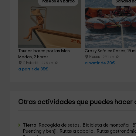
Paseos en Barco
Banana B
Tour en barco por las Islas 
Crazy Sofa en Roses, 15 m
Medas, 2 horas
Roses
29.1 km
L' Estartit
a partir de 30€
27.5 km
a partir de 35€
Otras actividades que puedes hacer 
Tierra:
Recogida de setas, Bicicleta de montaña - B
Puenting y benji, Rutas a caballo, Rutas gastronómic