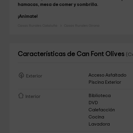
hamacas, mesa de comer y sombrilla.
¡Anímate!
Casas Rurales Cataluña
Casas Rurales Girona
Características de Can Font Olives
(C
Acceso Asfaltado
Exterior
Piscina Exterior
Biblioteca
Interior
DVD
Calefacción
Cocina
Lavadora