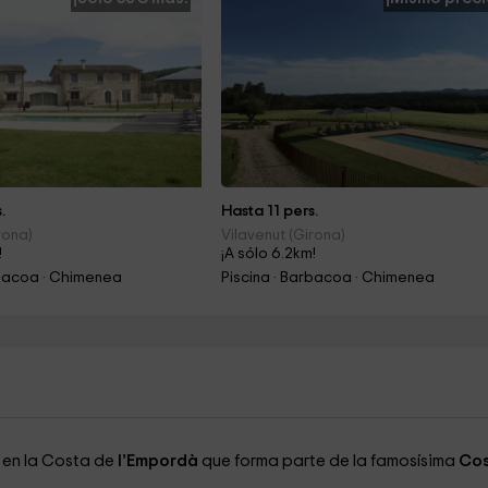
.
Hasta 11 pers.
rona)
Vilavenut (Girona)
!
¡A sólo 6.2km!
rbacoa · Chimenea
Piscina · Barbacoa · Chimenea
, en la Costa de
l’Empordà
que forma parte de la famosísima
Cos