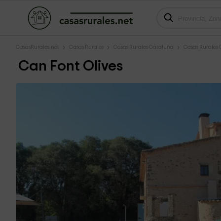
CasasRurales.net
Casas Rurales
Casas Rurales Cataluña
Casas Rurales 
Can Font Olives