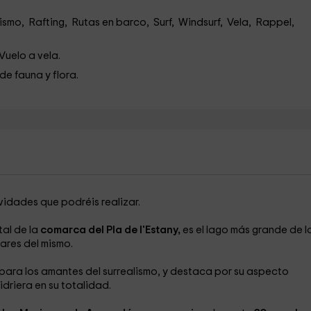
smo, Rafting, Rutas en barco, Surf, Windsurf, Vela, Rappel,
Vuelo a vela.
de fauna y flora.
vidades que podréis realizar.
tal de la
comarca del Pla de l'Estany,
es el lago más grande de l
lares del mismo.
 para los amantes del surrealismo, y destaca por su aspecto
driera en su totalidad.