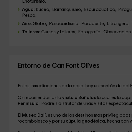
Enoturismo.
Agua:
Buceo, Barranquismo, Esquí acuático, Piragüi
Pesca.
Aire:
Globo, Paracaidismo, Parapente, Ultraligero, 
Talleres:
Cursos y talleres, Fotografía, Observación 
Entorno de Can Font Olives
En las inmediaciones de la casa, hay un montón de acti
Os recomendamos la
visita a Bañolas
la cual es la capi
Península
. Podréis disfrutar de unas visitas espectacu
El
Museo Dalí,
es uno de los destinos más privilegiados
rocambolesco y por su
cúpula geodésica,
hecha con vi