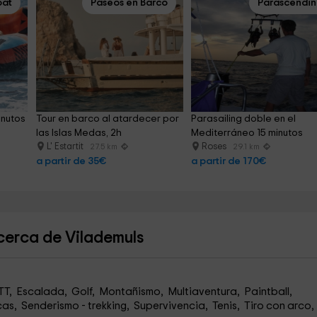
oat
Paseos en Barco
Parascendi
inutos
Tour en barco al atardecer por 
Parasailing doble en el 
las Islas Medas, 2h
Mediterráneo 15 minutos
L' Estartit
Roses
27.5 km
29.1 km
a partir de 35€
a partir de 170€
cerca de Vilademuls
TT, Escalada, Golf, Montañismo, Multiaventura, Paintball,
as, Senderismo - trekking, Supervivencia, Tenis, Tiro con arco,