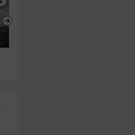
ng
Paseos en Barco
Paracaidismo
Sesión en Monster Boat en 
Paracaidismo tándem en 
Roses de 30 minutos
Empuriabrava, 3 horas
Roses
Empuriabrava
29.1 km
26.5 km
a partir de 35€
a partir de 299€