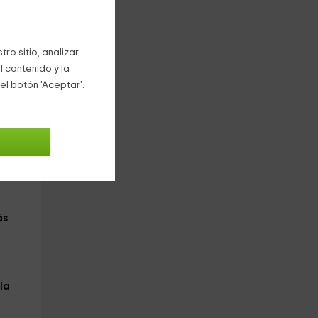
ntra
ro sitio, analizar
l contenido y la
el botón 'Aceptar'.
ma
ás
la