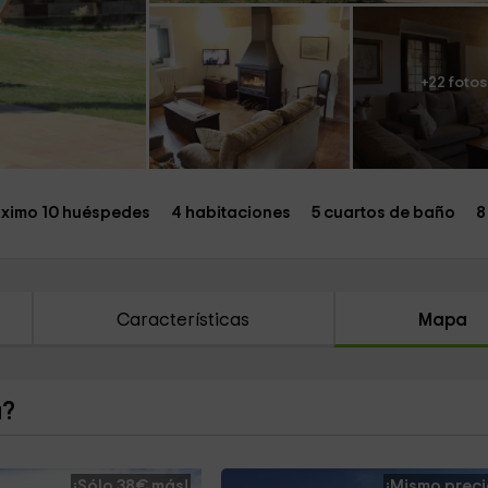
+22 fotos
ximo 10 huéspedes
4 habitaciones
5 cuartos de baño
8
Características
Mapa
a?
¡Sólo 38€ más!
¡Mismo preci