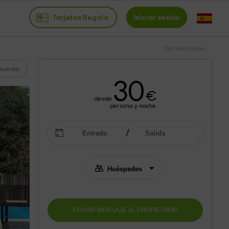
Tarjetas Regalo
Iniciar sesión
Can Font Olives
Guardar
30
€
desde
persona y noche