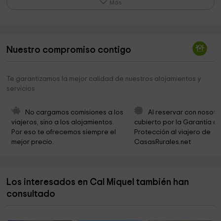
Más
Ayuntamiento de Vilada
4,2 km
parc dels gronxadors
4,3 km
Nuestro compromiso contigo
Ayuntamiento De La Nou De Bergueda
5,0 km
Santuari de Lurda
5,1 km
Te garantizamos la mejor calidad de nuestros alojamientos y
servicios
Molí del Cavaller, INDÒMIT
5,6 km
Ayuntamiento de Borredà
5,8 km
No cargamos comisiones a los 
Al reservar con nosotr
viajeros, sino a los alojamientos. 
cubierto por la Garantía de
Parròquia de Borredà
5,8 km
Por eso te ofrecemos siempre el 
Protección al viajero de 
mejor precio.
CasasRurales.net
Serra de Picancel
6,4 km
Ayuntamiento De Sant Jaume De Frontanya
6,7 km
Los interesados en Cal Miquel también han
IGLESIA DE SANT JAUME DE FRONTANYÀ
6,7 km
consultado
Sant Salvador De La Vedella
6,8 km