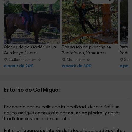
Clases de equitación en La 
Dos saltos de puenting en 
Ruta a
Cerdanya, 1 hora
Pedraforca, 10 metros
Pedraf
Prullans
Alp
Sal
27.9 km
18.4 km
a partir de 20€
a partir de 30€
a part
Entorno de Cal Miquel
Paseando por las calles de la localidad, descubriréis un
casco antiguo compuesto por
calles de piedra
, y casas
tradicionales llenas de encanto.
Entre los
lugares de interés
de la localidad, podéis visitar: