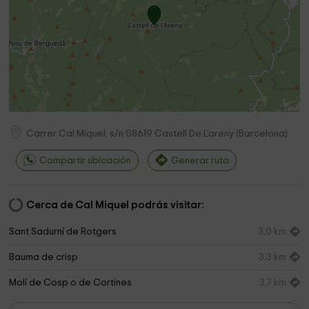
Carrer Cal Miquel, s/n
08619
Castell De L'areny
(
Barcelona
)
Compartir ubicación
Generar ruta
Cerca de Cal Miquel podrás visitar:
Sant Sadurní de Rotgers
3,0 km
Bauma de crisp
3,3 km
Molí de Cosp o de Cortines
3,7 km
Serra del Catllaràs
4,1 km