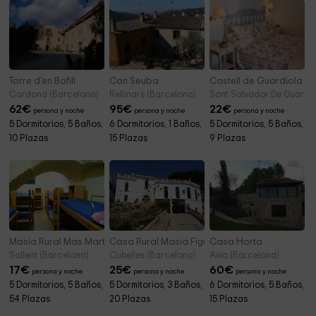
Torre d'en Bofill
Can Seuba
Castell de Guardiola
Cardona (Barcelona)
Rellinars (Barcelona)
Sant Salvador De Guardio
62
€
95
€
22
€
persona y noche
persona y noche
persona y noche
5 Dormitorios, 5 Baños,
6 Dormitorios, 1 Baños,
5 Dormitorios, 5 Baños,
10 Plazas
15 Plazas
9 Plazas
Masía Rural Mas Martorell
Casa Rural Masia Figueras
Casa Horta
Sallent (Barcelona)
Cubelles (Barcelona)
Avia (Barcelona)
17
€
25
€
60
€
persona y noche
persona y noche
persona y noche
5 Dormitorios, 5 Baños,
5 Dormitorios, 3 Baños,
6 Dormitorios, 5 Baños,
54 Plazas
20 Plazas
15 Plazas