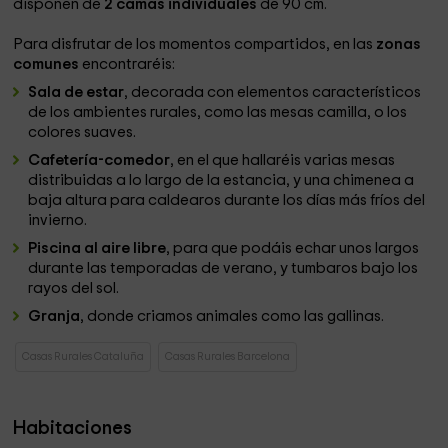
disponen de
2 camas individuales
de 90 cm.
Para disfrutar de los momentos compartidos, en las
zonas
comunes
encontraréis:
Sala de estar
, decorada con elementos característicos
de los ambientes rurales, como las mesas camilla, o los
colores suaves.
Cafetería-comedor
, en el que hallaréis varias mesas
distribuidas a lo largo de la estancia, y una chimenea a
baja altura para caldearos durante los días más fríos del
invierno.
Piscina al aire libre
, para que podáis echar unos largos
durante las temporadas de verano, y tumbaros bajo los
rayos del sol.
Granja
, donde criamos animales como las gallinas.
Casas Rurales Cataluña
Casas Rurales Barcelona
Habitaciones