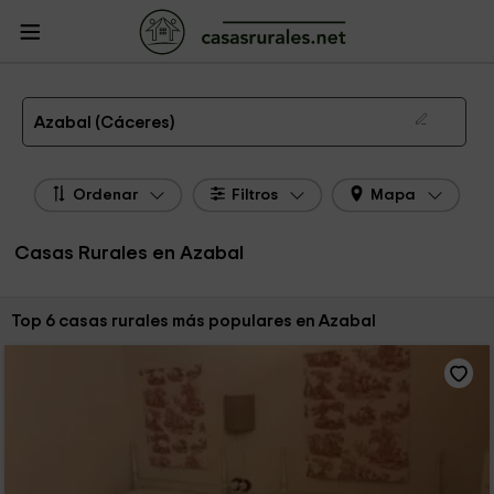
CasasRurales.net
Casas Rurales
Casas Rurales Extremadura
Casas
Rurales Cáceres
Casas Rurales Azabal
Las 6 mejores casas rurales en Azabal de 2026
Azabal (Cáceres)
Ordenar
Filtros
Mapa
Casas Rurales en Azabal
Ordenar por:
Top 6 casas rurales más populares en Azabal