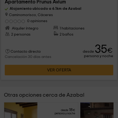
Apartamento Prunus Avium
Alojamiento ubicado a 6.1km de Azabal
Caminomorisco, Cáceres
0 opiniones
Alquiler íntegro
1 habitaciones
2 personas
2 baños
35
€
desde
Contacto directo
persona y noche
Cancelación 30 días antes
VER OFERTA
Otras opciones cerca de Azabal
18
desde
€
persona y noche