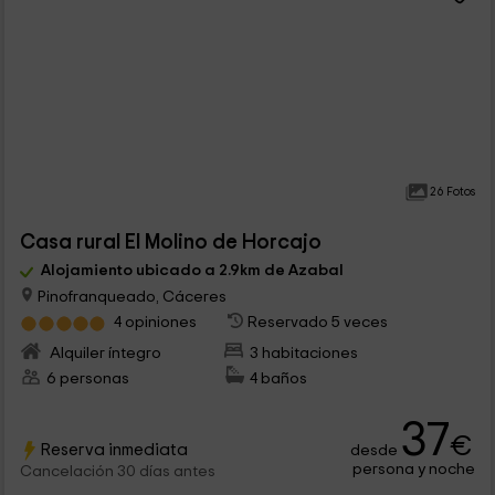
26 Fotos
Casa rural El Molino de Horcajo
Alojamiento ubicado a 2.9km de Azabal
Pinofranqueado, Cáceres
4 opiniones
Reservado 5 veces
Alquiler íntegro
3 habitaciones
6 personas
4 baños
37
€
Reserva inmediata
desde
persona y noche
Cancelación 30 días antes