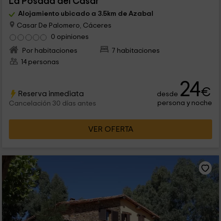
La Posada del Casar
Alojamiento ubicado a 3.5km de Azabal
Casar De Palomero, Cáceres
0 opiniones
Por habitaciones
7 habitaciones
14 personas
24
€
Reserva inmediata
desde
persona y noche
Cancelación 30 días antes
VER OFERTA