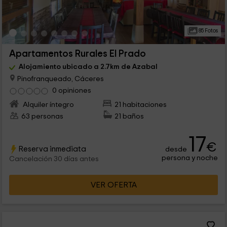
85 Fotos
Apartamentos Rurales El Prado
Alojamiento ubicado a 2.7km de Azabal
Pinofranqueado, Cáceres
0 opiniones
Alquiler íntegro
21 habitaciones
63 personas
21 baños
17
€
Reserva inmediata
desde
persona y noche
Cancelación 30 días antes
VER OFERTA