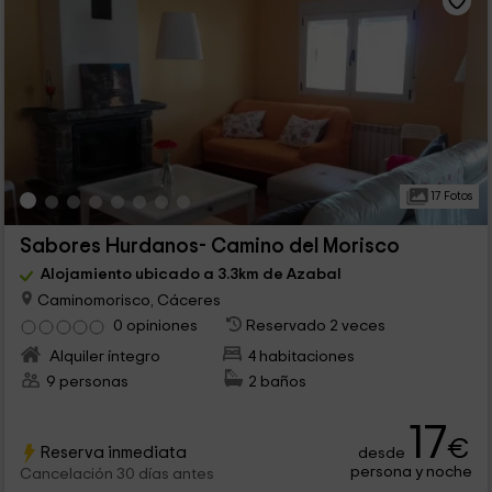
17 Fotos
Sabores Hurdanos- Camino del Morisco
Alojamiento ubicado a 3.3km de Azabal
Caminomorisco, Cáceres
0 opiniones
Reservado 2 veces
Alquiler íntegro
4 habitaciones
9 personas
2 baños
17
€
Reserva inmediata
desde
persona y noche
Cancelación 30 días antes