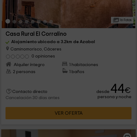
16 Fotos
Casa Rural El Corralino
Alojamiento ubicado a 3.2km de Azabal
Caminomorisco, Cáceres
0 opiniones
Alquiler íntegro
1 habitaciones
2 personas
1 baños
44
€
desde
Contacto directo
persona y noche
Cancelación 30 días antes
VER OFERTA