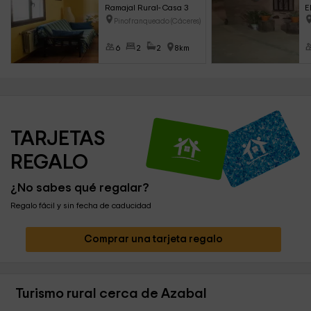
Ramajal Rural- Casa 3
E
Pinofranqueado (Cáceres)
6
2
2
8km
TARJETAS 
REGALO
¿No sabes qué regalar?
Regalo fácil y sin fecha de caducidad
Comprar una tarjeta regalo
Turismo rural cerca de Azabal