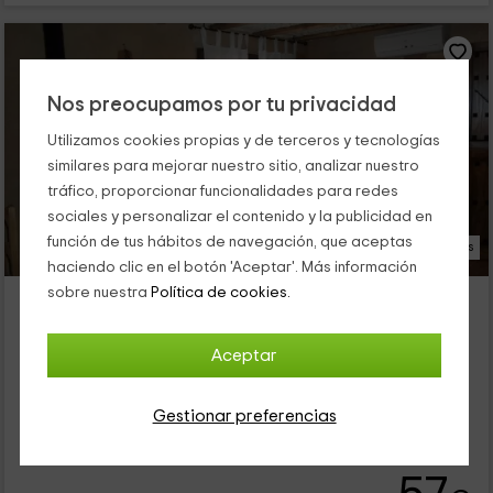
Nos preocupamos por tu privacidad
Utilizamos cookies propias y de terceros y tecnologías
similares para mejorar nuestro sitio, analizar nuestro
tráfico, proporcionar funcionalidades para redes
sociales y personalizar el contenido y la publicidad en
función de tus hábitos de navegación, que aceptas
23 Fotos
haciendo clic en el botón 'Aceptar'. Más información
sobre nuestra
Política de cookies.
La Serrana- Las Casitas del Bodegón
Alojamiento ubicado a 5.1km de Huetre
El Gasco, Cáceres
Aceptar
0 opiniones
Reservado 2 veces
Alquiler íntegro
1 habitaciones
Gestionar preferencias
2 personas
1 baños