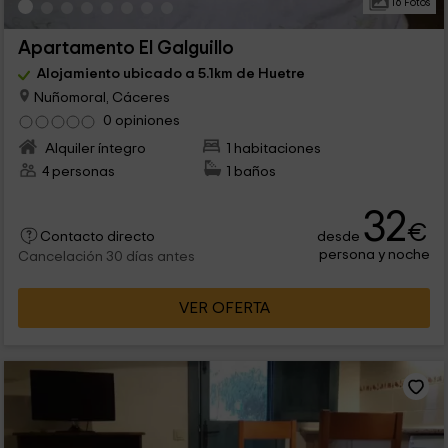
16 Fotos
Apartamento El Galguillo
Alojamiento ubicado a 5.1km de Huetre
Nuñomoral, Cáceres
0 opiniones
Alquiler íntegro
1 habitaciones
4 personas
1 baños
32
€
desde
Contacto directo
persona y noche
Cancelación 30 días antes
VER OFERTA