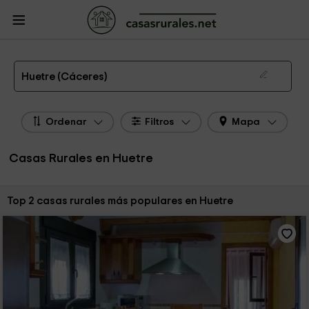
CasasRurales.net
Casas Rurales
Casas Rurales Extremadura
Casas
Rurales Cáceres
Casas Rurales Huetre
Las 2 mejores casas rurales en Huetre de 2026
Huetre (Cáceres)
Ordenar
Filtros
Mapa
Casas Rurales en Huetre
Ordenar por:
Top 2 casas rurales más populares en Huetre