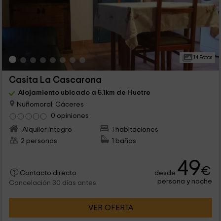
14 Fotos
Casita La Cascarona
Alojamiento ubicado a 5.1km de Huetre
Nuñomoral, Cáceres
0 opiniones
Alquiler íntegro
1 habitaciones
2 personas
1 baños
49
€
desde
Contacto directo
persona y noche
Cancelación 30 días antes
VER OFERTA