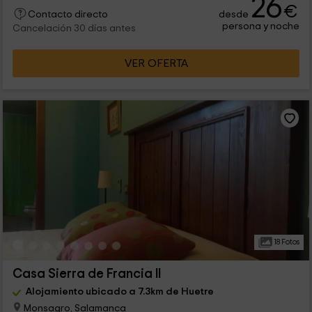
26
€
desde
Contacto directo
persona y noche
Cancelación 30 días antes
VER OFERTA
18 Fotos
Casa Sierra de Francia II
Alojamiento ubicado a 7.3km de Huetre
Monsagro, Salamanca