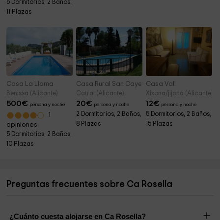
5 Dormitorios, 2 Baños,
11 Plazas
Casa La Lloma
Casa Rural San Cayetano
Casa Vall
Benissa (Alicante)
Catral (Alicante)
Xixona/jijona (Alicante)
500
€
20
€
12
€
persona y noche
persona y noche
persona y noche
2 Dormitorios, 2 Baños,
5 Dormitorios, 2 Baños,
1
8 Plazas
15 Plazas
opiniones
5 Dormitorios, 2 Baños,
10 Plazas
Preguntas frecuentes sobre Ca Rosella
¿Cuánto cuesta alojarse en Ca Rosella?