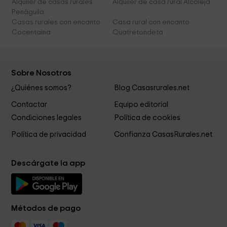
Alquiler de casas rurales
Alquiler de casa rural Alcoleja
Penàguila
Casas rurales con encanto
Casa rural con encanto
Cocentaina
Quatretondeta
Sobre Nosotros
¿Quiénes somos?
Blog Casasrurales.net
Contactar
Equipo editorial
Condiciones legales
Política de cookies
Política de privacidad
Confianza CasasRurales.net
Descárgate la app
Métodos de pago