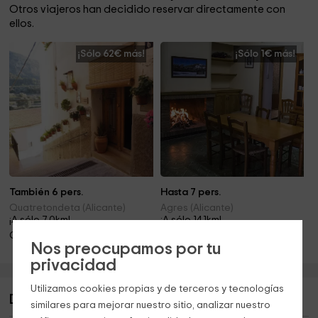
Otros viajeros han decidido reservar directamente con
ellos.
¡Sólo 62€ más!
¡Sólo 1€ más!
También 6 pers.
Hasta 7 pers.
Quatretondeta (Alicante)
Agres (Alicante)
¡A sólo 7.0km!
¡A sólo 14.1km!
Chimenea
Chimenea
Nos preocupamos por tu
privacidad
Utilizamos cookies propias y de terceros y tecnologías
Descripción de Ca Rosella
similares para mejorar nuestro sitio, analizar nuestro