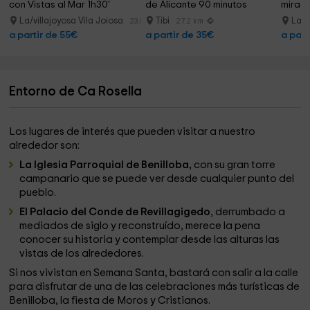
con Vistas al Mar 1h30'
de Alicante 90 minutos
mirado
La/villajoyosa Vila Joiosa
Tibi
La/v
23.8 km
27.2 km
a partir de 55€
a partir de 35€
a part
Entorno de Ca Rosella
Los lugares de interés que pueden visitar a nuestro
alrededor son:
La Iglesia Parroquial de Benilloba,
con su gran torre
campanario que se puede ver desde cualquier punto del
pueblo.
El Palacio del Conde de Revillagigedo
, derrumbado a
mediados de siglo y reconstruído, merece la pena
conocer su historia y contemplar desde las alturas las
vistas de los alrededores.
Si nos vivistan en Semana Santa, bastará con salir a la calle
para disfrutar de una de las celebraciones más turísticas de
Benilloba, la fiesta de Moros y Cristianos.