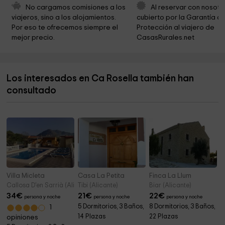
Ayuntamiento de Alcoleja
5,9 km
No cargamos comisiones a los 
Al reservar con nosotr
viajeros, sino a los alojamientos. 
cubierto por la Garantía de
Serra de Serrella-Barranc Fort
7,1 km
Por eso te ofrecemos siempre el 
Protección al viajero de 
mejor precio.
CasasRurales.net
La Canal
7,7 km
Agulles dels Frares
8,1 km
Los interesados en Ca Rosella también han
Ayuntamiento de Confrides
10,8 km
consultado
Iglesia de San José
10,8 km
Villa Micleta
Casa La Petita
Finca La Llum
Callosa D'en Sarrià (Alicante)
Tibi (Alicante)
Biar (Alicante)
34
€
21
€
22
€
persona y noche
persona y noche
persona y noche
5 Dormitorios, 3 Baños,
8 Dormitorios, 3 Baños,
1
14 Plazas
22 Plazas
opiniones