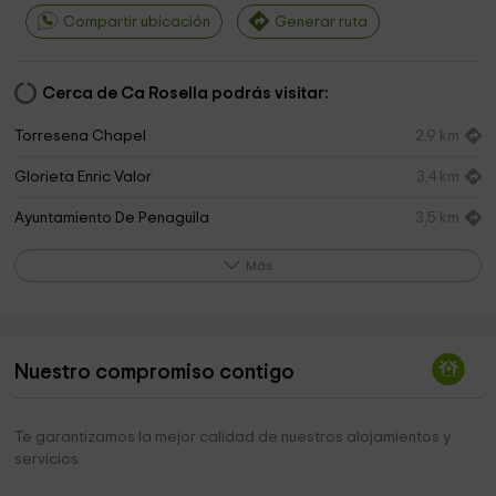
Compartir ubicación
Generar ruta
Cerca de Ca Rosella podrás visitar:
Torresena Chapel
2,9 km
Glorieta Enric Valor
3,4 km
Ayuntamiento De Penaguila
3,5 km
Museo del Aceite
3,5 km
Más
Safari Aitana
3,5 km
Jardín de Santos
3,5 km
Nuestro compromiso contigo
Ayuntamiento de Penàguila
3,6 km
Acceso paseo Jardín de Santos
3,7 km
Te garantizamos la mejor calidad de nuestros alojamientos y
servicios
Ayuntamiento de Benasau
4,3 km