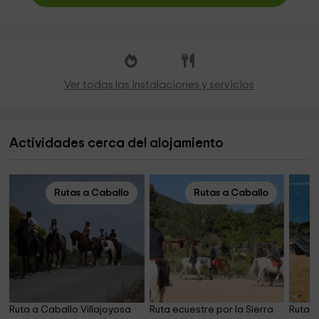
Ver todas las instalaciones y servicios
Actividades cerca del alojamiento
Rutas a Caballo
Rutas a Caballo
Ruta a Caballo Villajoyosa 
Ruta ecuestre por la Sierra 
Ruta e