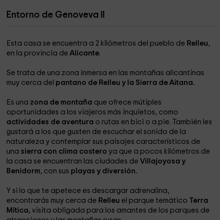
Entorno de Genoveva II
Esta casa se encuentra a 2 kilómetros del pueblo de
Relleu
,
en la provincia de
Alicante
.
Se trata de una zona inmersa en las montañas alicantinas
muy cerca del
pantano de Relleu y la Sierra de Aitana.
Es una
zona de montaña
que ofrece mútiples
oportunidades a los viajeros más inquietos, como
actividades de aventura
o rutas en bici o a pie. También les
gustará a los que gusten de escuchar el sonido de la
naturaleza y contemplar sus paisajes característicos de
una
sierra con clima costero
ya que a pocos kilómetros de
la casa se encuentran las ciudades de
Villajoyosa y
Benidorm
, con sus
playas y diversión.
Y si lo que te apetece es descargar adrenalina,
encontrarás muy cerca de
Relleu
el parque temático
Terra
Mítica,
visita obligada para los amantes de los parques de