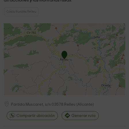
atracciones y las montañas rusas.
Casas Rurales Relleu
Partida Muscaret, s/n
03578
Relleu
(
Alicante
)
Compartir ubicación
Generar ruta