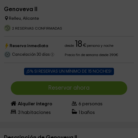
Genoveva II
Relleu, Alicante
2 RESERVAS CONFIRMADAS
18
€
Reserva inmediata
desde
persona y noche
Cancelación 30 días
Precio fin de semana desde 390€
¡5% SI RESERVAS UN MÍNIMO DE 15 NOCHES!
Reservar ahora
Alquiler íntegro
6
personas
3
habitaciones
1
baños
Descripción de Genoveva II