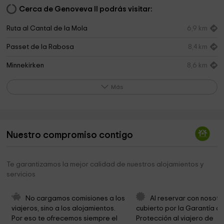
Cerca de Genoveva II podrás visitar:
Ruta al Cantal de la Mola
6,9 km
Passet de la Rabosa
8,4 km
Minnekirken
8,6 km
font de partegat
9,8 km
Más
Ayuntamiento de Alcoleja
9,8 km
Casa del Polset
10,7 km
Nuestro compromiso contigo
Iglesia de Francisco de Asis
10,7 km
Ayuntamiento De Aguas
10,7 km
Te garantizamos la mejor calidad de nuestros alojamientos y
servicios
Museo Valor
10,8 km
Musée Du Chocolat Valor
10,8 km
No cargamos comisiones a los 
Al reservar con nosotr
viajeros, sino a los alojamientos. 
cubierto por la Garantía de
iglesia Asambleas de Dios de villajoyosa
10,8 km
Por eso te ofrecemos siempre el 
Protección al viajero de 