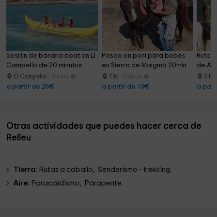
Sesión de banana boat en El 
Paseo en poni para bebés 
Ruta e
Campello de 20 minutos
en Sierra de Maigmó 20min
de Ali
El Campello
Tibi
Tibi
18.5 km
27.8 km
a partir de 25€
a partir de 10€
a part
Otras actividades que puedes hacer cerca de
Relleu
Tierra:
Rutas a caballo, Senderismo - trekking.
Aire:
Paracaidismo, Parapente.