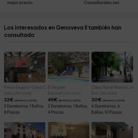
mejor precio.
CasasRurales.net
Acceso paseo Jardín de Santos
10,8 km
Ermita de Aigües
10,9 km
Los interesados en Genoveva II también han
Ayuntamiento de Penàguila
11,0 km
consultado
Museo del Aceite
11,1 km
Finca Seguró- Casa Capriccio
El Sequer
Casa Rural Masía Los 
Sella (Alicante)
Benimeli (Alicante)
Biar (Alicante)
32
€
45
€
30
€
persona y noche
persona y noche
persona y noche
2 Dormitorios, 1 Baños,
2 Dormitorios, 1 Baños,
6 Dormitorios, 6
8 Plazas
4 Plazas
Baños, 10 Plazas