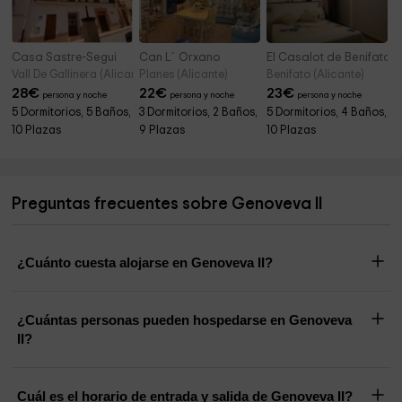
Casa Sastre-Segui
Can L´Orxano
El Casalot de Benifato
Vall De Gallinera (Alicante)
Planes (Alicante)
Benifato (Alicante)
28
€
22
€
23
€
persona y noche
persona y noche
persona y noche
5 Dormitorios, 5 Baños,
3 Dormitorios, 2 Baños,
5 Dormitorios, 4 Baños,
10 Plazas
9 Plazas
10 Plazas
Preguntas frecuentes sobre Genoveva II
¿Cuánto cuesta alojarse en Genoveva II?
¿Cuántas personas pueden hospedarse en Genoveva
II?
Cuál es el horario de entrada y salida de Genoveva II?