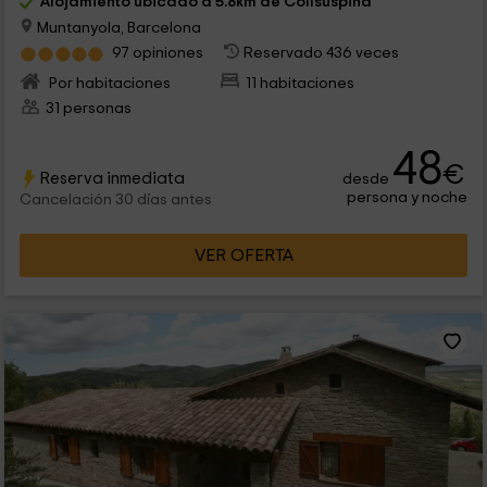
Alojamiento ubicado a 5.8km de Collsuspina
Muntanyola, Barcelona
97 opiniones
Reservado 436 veces
Por habitaciones
11 habitaciones
31 personas
48
€
Reserva inmediata
desde
persona y noche
Cancelación 30 días antes
VER OFERTA