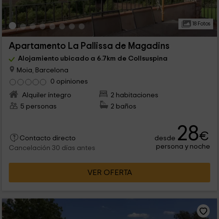
18 Fotos
Apartamento La Pallissa de Magadins
Alojamiento ubicado a 6.7km de Collsuspina
Moia, Barcelona
0 opiniones
Alquiler íntegro
2 habitaciones
5 personas
2 baños
28
€
desde
Contacto directo
persona y noche
Cancelación 30 días antes
VER OFERTA