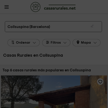
CasasRurales.net
Casas Rurales
Casas Rurales Cataluña
Casas Rurales
Barcelona
Casas Rurales Collsuspina
Las 6 mejores casas rurales en Collsuspina de 2026
Collsuspina (Barcelona)
Ordenar
Filtros
Mapa
Casas Rurales en Collsuspina
Ordenar por:
Top 6 casas rurales más populares en Collsuspina