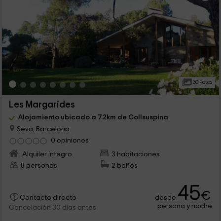
30 Fotos
Les Margarides
Alojamiento ubicado a 7.2km de Collsuspina
Seva, Barcelona
0 opiniones
Alquiler íntegro
3 habitaciones
8 personas
2 baños
45
€
desde
Contacto directo
persona y noche
Cancelación 30 días antes