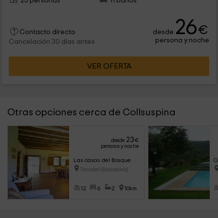
25 personas
11 baños
26
€
desde
Contacto directo
persona y noche
Cancelación 30 días antes
VER OFERTA
Otras opciones cerca de Collsuspina
23
desde
€
persona y noche
Las casas del Bosque
C
Taradell (Barcelona)
12
6
2
10km