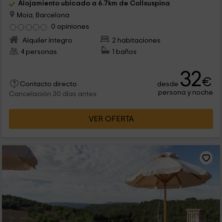
Alojamiento ubicado a 6.7km de Collsuspina
Moia, Barcelona
0 opiniones
Alquiler íntegro
2 habitaciones
4 personas
1 baños
32
€
desde
Contacto directo
persona y noche
Cancelación 30 días antes
VER OFERTA