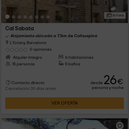
36 Fotos
Cal Sabata
Alojamiento ubicado a 7.1km de Collsuspina
L' Estany, Barcelona
0 opiniones
Alquiler íntegro
6 habitaciones
15 personas
5 baños
26
€
desde
Contacto directo
persona y noche
Cancelación 30 días antes
VER OFERTA