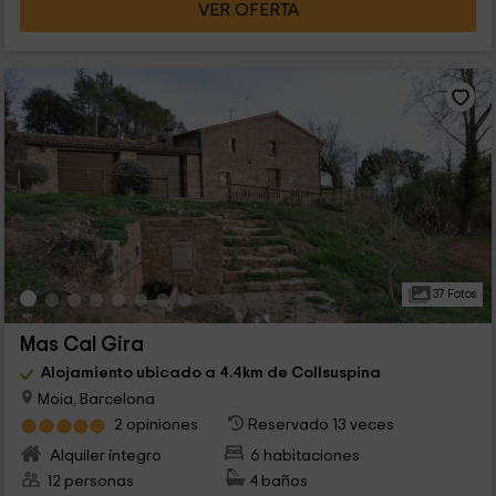
VER OFERTA
37 Fotos
Mas Cal Gira
Alojamiento ubicado a 4.4km de Collsuspina
Moia, Barcelona
2 opiniones
Reservado 13 veces
Alquiler íntegro
6 habitaciones
12 personas
4 baños