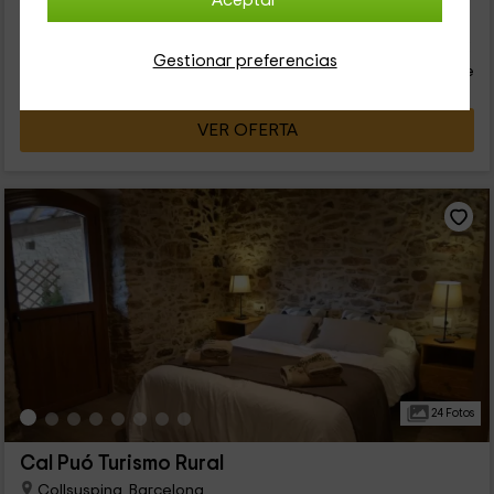
Aceptar
32
€
desde
Contacto directo
Gestionar preferencias
persona y noche
Respuesta superior a 72h
VER OFERTA
24 Fotos
Cal Puó Turismo Rural
Collsuspina, Barcelona