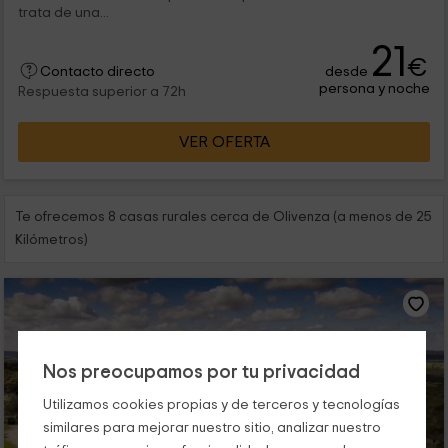
trata de una...
21
€
desde
Contacto directo
persona y noche
Respuesta superior a 72h
VER OFERTA
Te ofrecemos 8 casas rurales cerca de Olivenza (a menos de 25
Kilómetros)
Nos preocupamos por tu privacidad
Utilizamos cookies propias y de terceros y tecnologías
similares para mejorar nuestro sitio, analizar nuestro