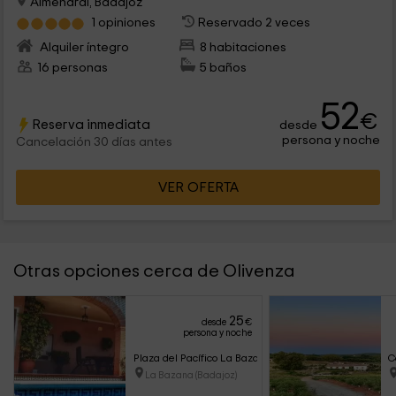
Almendral, Badajoz
1 opiniones
Reservado 2 veces
Alquiler íntegro
8 habitaciones
16 personas
5 baños
52
€
Reserva inmediata
desde
persona y noche
Cancelación 30 días antes
VER OFERTA
Otras opciones cerca de Olivenza
25
desde
€
persona y noche
Plaza del Pacífico La Bazana
C
La Bazana (Badajoz)