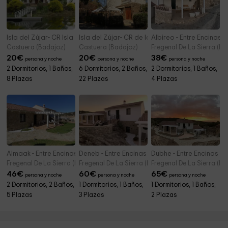
crece una peonía con un color fucsia intenso que es una
especie protegida, y lo hace una vez al año que suele
coincidir con el mes de abril.
Isla del Zújar- CR Isla del Zújar
Isla del Zújar- CR de las Regatas
Albireo - Entre Encinas y
Embalse de Alqueva (embarcadero)
12,6 km
Castuera (Badajoz)
Castuera (Badajoz)
Fregenal De La Sierra (Ba
A través del cual se podrán realizar paseos en barco y
20
€
20
€
38
€
persona y noche
persona y noche
persona y noche
otras actividades acuáticas
2 Dormitorios, 1 Baños,
6 Dormitorios, 2 Baños,
2 Dormitorios, 1 Baños,
8 Plazas
22 Plazas
4 Plazas
Presa del Embalse de Piedra Aguda
6,8 km
Campo de Vuelo Casimiro Patiño
8,9 km
Ermita del Stmo Cristo
10,2 km
Almaak - Entre Encinas y Estrellas
Deneb - Entre Encinas y Estrellas
Dubhe - Entre Encinas y E
Fregenal De La Sierra (Badajoz)
Fregenal De La Sierra (Badajoz)
Fregenal De La Sierra (Ba
46
€
60
€
65
€
persona y noche
persona y noche
persona y noche
2 Dormitorios, 2 Baños,
1 Dormitorios, 1 Baños,
1 Dormitorios, 1 Baños,
5 Plazas
3 Plazas
2 Plazas