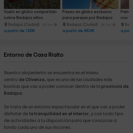
¿Que se puede hacer en los alrededores?
Vuelo en globo compartido 
Paseo en globo exclusivo 
Paintba
Se pueden realizar infinidad de actividades, destacando
sobre Badajoz niños
para parejas por Badajoz
con 10
entre ellas las rutas astroturísticas, senderistas y las
Badajoz (Ciudad)
Badajoz (Ciudad)
Bada
24.1 km
24.1 km
actividades acuáticas, ya que Olivenza tiene en su
a partir de 135€
a partir de 850€
a part
territorio un embarcadero realizado en aguas de Alqueva,
el mayor lago artificial de Europa.
Entorno de Casa Rialto
Nuestro alojamiento se encuentra en el mismo
centro
de Olivenza,
que es una de las ciudades más
bonitas que vas a poder conocer dentro de la
provincia de
Badajoz.
Se trata de un entorno espectacular en el que vas a poder
disfrutar de
la tranquilidad en el interior
, y con todo tipo
de actividades a tu disposición para que conozcas a
fondo cada uno de sus rincones.