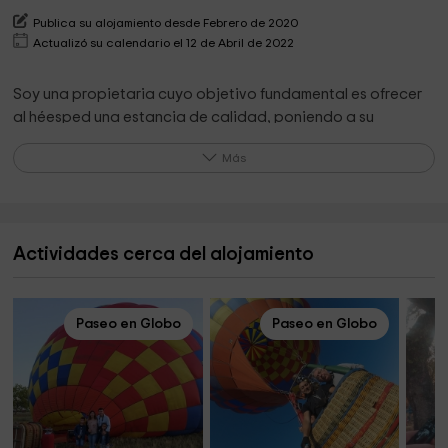
Publica su alojamiento desde Febrero de 2020
Actualizó su calendario el 12 de Abril de 2022
Soy una propietaria cuyo objetivo fundamental es ofrecer
al héesped una estancia de calidad, poniendo a su
alcance todo tipo de comodidades, y estando a
Más
disposición del éste en todo momento.
He trabajado durante 20 años en turismo local, con lo que
puedo orientar a los huéspedes sobre qué visitar tanto en
Actividades cerca del alojamiento
la localidad como en los alrededores de ella.
Lo que destaca el propietario de su alojamiento
Paseo en Globo
Paseo en Globo
De mi alojamiento destacaría la comodidad, la luz, la
localización, la calidad y la decoración basada en las
caráctirísticas propias de la localidad.