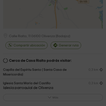
Calle Rialto, 11
06100
Olivenza
(
Badajoz
)
Compartir ubicación
Generar ruta
Cerca de Casa Rialto podrás visitar:
Capilla del Espíritu Santo ( Santa Casa de
0,3 km
Misericordia)
Iglesia Santa María del Castillo
0,3 km
Iglesia parroquial de Olivenza
Plaza de Toros de Olivenza
0,3 km
Más
Torre del Homenaje
0,3 km